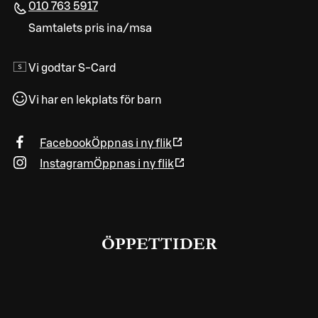
010 763 5917
Samtalets pris ina/msa
Vi godtar S-Card
Vi har en lekplats för barn
Facebook
Öppnas i ny flik
Instagram
Öppnas i ny flik
ÖPPETTIDER