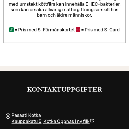
mediumstekt köttfärs kan innehålla EHEC-bakterier,
som kan orsaka allvarlig matförgiftning särskilt hos
barn och äldre människor.
=
Pris med S-Förmånskortet
=
Pris med S-Card
KONTAKTUPPGIFTER
Pasaati Kotka
Kauppakatu 5
,
Kotka
Öppnas i ny flik