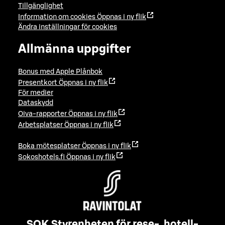
Tillgänglighet
Information om cookies
Öppnas i ny flik
Ändra inställningar för cookies
Allmänna uppgifter
Bonus med Apple Plånbok
Presentkort
Öppnas i ny flik
För medier
Dataskydd
Oiva-rapporter
Öppnas i ny flik
Arbetsplatser
Öppnas i ny flik
Boka mötesplatser
Öppnas i ny flik
Sokoshotels.fi
Öppnas i ny flik
SOK Styrenheten för rese-, hotell-