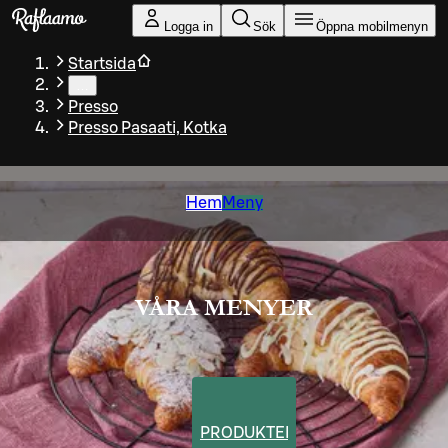
Gå till huvudinnehållet
Logga in
Sök
Öppna mobilmenyn
Startsida
…
Presso
Presso Pasaati, Kotka
Hem
Meny
VÅRA MENYER
PRODUKTER