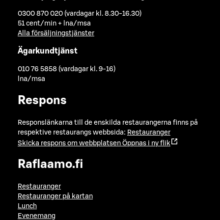
0300 870 020 (vardagar kl. 8.30-16.30)
51 cent/min + lna/msa
Alla försäljningstjänster
Ägarkundtjänst
010 76 5858 (vardagar kl. 9-16)
lna/msa
Respons
Responslänkarna till de enskilda restaurangerna finns på
respektive restaurangs webbsida:
Restauranger
Skicka respons om webbplatsen
Öppnas i ny flik
Raflaamo.fi
Restauranger
Restauranger på kartan
Lunch
Evenemang