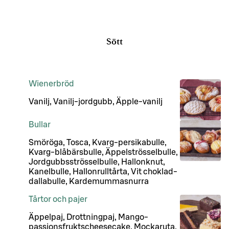
Sött
Wienerbröd
Vanilj, Vanilj-jordgubb, Äpple-vanilj
Bullar
Smöröga, Tosca, Kvarg-persikabulle,
Kvarg-blåbärsbulle, Äppelströsselbulle,
Jordgubbsströsselbulle, Hallonknut,
Kanelbulle, Hallonrulltårta, Vit choklad-
dallabulle, Kardemummasnurra
Tårtor och pajer
Äppelpaj, Drottningpaj, Mango-
passionsfruktscheesecake, Mockaruta,