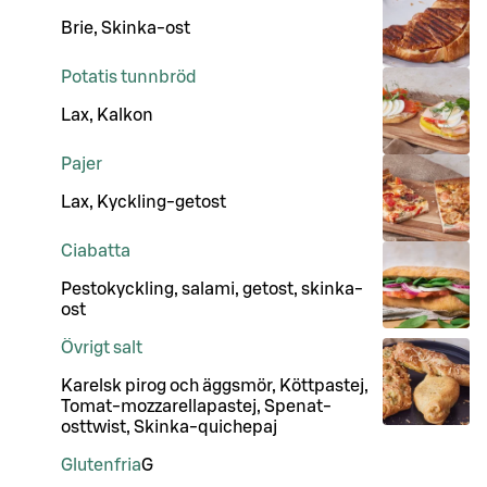
Brie, Skinka-ost
Potatis tunnbröd
Lax, Kalkon
Pajer
Lax, Kyckling-getost
Ciabatta
Pestokyckling, salami, getost, skinka-
ost
Övrigt salt
Karelsk pirog och äggsmör, Köttpastej,
Tomat-mozzarellapastej, Spenat-
osttwist, Skinka-quichepaj
Glutenfria
G