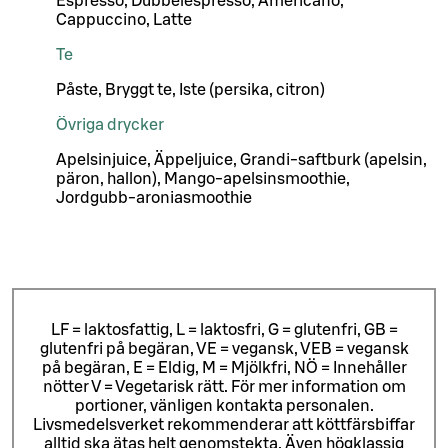
Espresso, Dubbelespresso, Americano,
Cappuccino, Latte
Te
Påste, Bryggt te, Iste (persika, citron)
Övriga drycker
Apelsinjuice, Äppeljuice, Grandi-saftburk (apelsin,
päron, hallon), Mango-apelsinsmoothie,
Jordgubb-aroniasmoothie
LF = laktosfattig, L = laktosfri, G = glutenfri, GB =
glutenfri på begäran, VE = vegansk, VEB = vegansk
på begäran, E = Eldig, M = Mjölkfri, NÖ = Innehåller
nötter V = Vegetarisk rätt. För mer information om
portioner, vänligen kontakta personalen.
Livsmedelsverket rekommenderar att köttfärsbiffar
alltid ska ätas helt genomstekta. Även högklassig