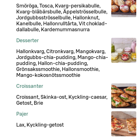
Smöröga, Tosca, Kvarg-persikabulle,
Kvarg-blåbärsbulle, Äppelströsselbulle,
Jordgubbsströsselbulle, Hallonknut,
Kanelbulle, Hallonrulltårta, Vit choklad-
dallabulle, Kardemummasnurra
Desserter
Hallonkvarg, Citronkvarg, Mangokvarg,
Jordgubbs-chia-pudding, Mango-chia-
pudding, Hallon-chia-pudding,
Grönsakssmoothie, Hallonsmoothie,
Mango-kokosnötssmoothie
Croissanter
Croissant, Skinka-ost, Kyckling-caesar,
Getost, Brie
Pajer
Lax, Kyckling-getost