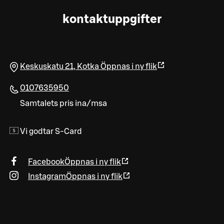
kontaktuppgifter
Keskuskatu 21
,
Kotka
Öppnas i ny flik
0107635950
Samtalets pris ina/msa
Vi godtar S-Card
Facebook
Öppnas i ny flik
Instagram
Öppnas i ny flik