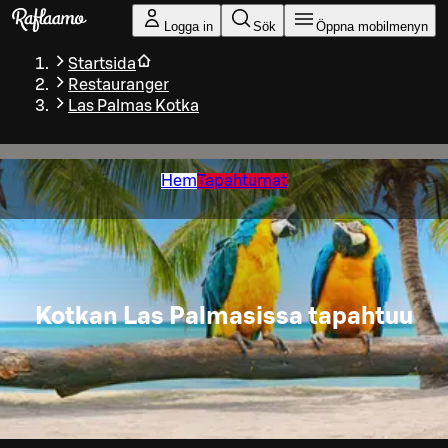
Gå till huvudinnehållet
Logga in
Sök
Öppna mobilmenyn
Startsida
Restauranger
Las Palmas Kotka
Hem
Tapahtumat
Kotkan Las Palmasissa tapahtuu