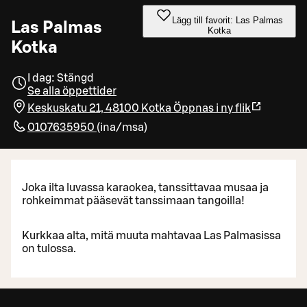
Lägg till favorit: Las Palmas
Las Palmas
Kotka
Kotka
I dag: Stängd
Se alla öppettider
Keskuskatu 21, 48100 Kotka
Öppnas i ny flik
0107635950
(
ina/msa
)
Joka ilta luvassa karaokea, tanssittavaa musaa ja
rohkeimmat pääsevät tanssimaan tangoilla!
Kurkkaa alta, mitä muuta mahtavaa Las Palmasissa
on tulossa.