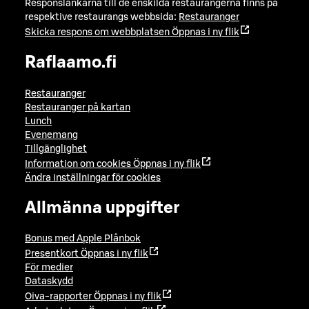
Responslänkarna till de enskilda restaurangerna finns på
respektive restaurangs webbsida:
Restauranger
Skicka respons om webbplatsen
Öppnas i ny flik
Raflaamo.fi
Restauranger
Restauranger på kartan
Lunch
Evenemang
Tillgänglighet
Information om cookies
Öppnas i ny flik
Ändra inställningar för cookies
Allmänna uppgifter
Bonus med Apple Plånbok
Presentkort
Öppnas i ny flik
För medier
Dataskydd
Oiva-rapporter
Öppnas i ny flik