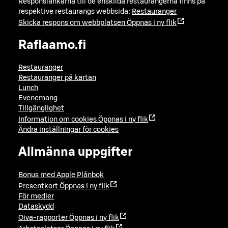
Responslänkarna till de enskilda restaurangerna finns på
respektive restaurangs webbsida:
Restauranger
Skicka respons om webbplatsen
Öppnas i ny flik
Raflaamo.fi
Restauranger
Restauranger på kartan
Lunch
Evenemang
Tillgänglighet
Information om cookies
Öppnas i ny flik
Ändra inställningar för cookies
Allmänna uppgifter
Bonus med Apple Plånbok
Presentkort
Öppnas i ny flik
För medier
Dataskydd
Oiva-rapporter
Öppnas i ny flik