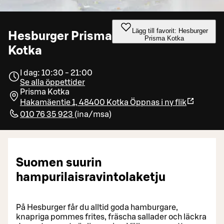
Lägg till favorit: Hesburger
Hesburger Prisma
Prisma Kotka
Kotka
I dag: 10:30 - 21:00
Se alla öppettider
Prisma Kotka
Hakamäentie 1, 48400 Kotka
Öppnas i ny flik
010 76 35 923
(
ina/msa
)
Suomen suurin
hampurilaisravintolaketju
På Hesburger får du alltid goda hamburgare,
knapriga pommes frites, fräscha sallader och läckra