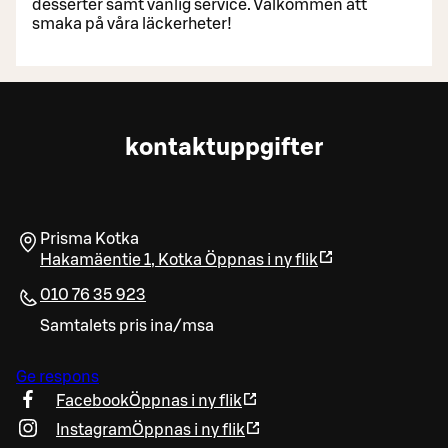
desserter samt vänlig service. Välkommen att
smaka på våra läckerheter!
kontaktuppgifter
Prisma Kotka
Hakamäentie 1
,
Kotka
Öppnas i ny flik
010 76 35 923
Samtalets pris ina/msa
Ge respons
Facebook
Öppnas i ny flik
Instagram
Öppnas i ny flik