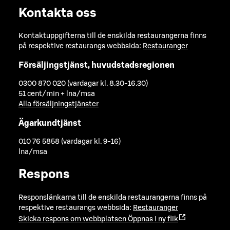
Kontakta oss
Kontaktuppgifterna till de enskilda restaurangerna finns
på respektive restaurangs webbsida:
Restauranger
Försäljingstjänst, huvudstadsregionen
0300 870 020 (vardagar kl. 8.30-16.30)
51 cent/min + lna/msa
Alla försäljningstjänster
Ägarkundtjänst
010 76 5858 (vardagar kl. 9-16)
lna/msa
Respons
Responslänkarna till de enskilda restaurangerna finns på
respektive restaurangs webbsida:
Restauranger
Skicka respons om webbplatsen
Öppnas i ny flik