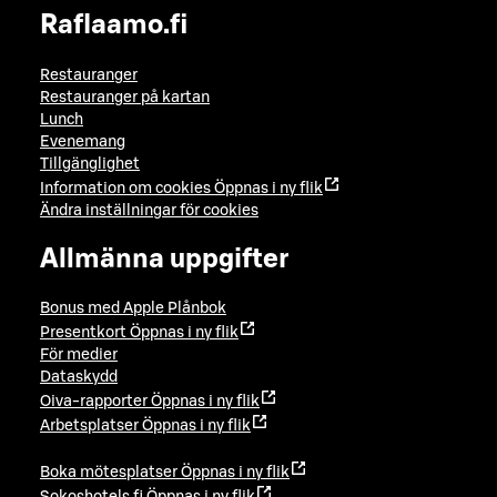
Raflaamo.fi
Restauranger
Restauranger på kartan
Lunch
Evenemang
Tillgänglighet
Information om cookies
Öppnas i ny flik
Ändra inställningar för cookies
Allmänna uppgifter
Bonus med Apple Plånbok
Presentkort
Öppnas i ny flik
För medier
Dataskydd
Oiva-rapporter
Öppnas i ny flik
Arbetsplatser
Öppnas i ny flik
Boka mötesplatser
Öppnas i ny flik