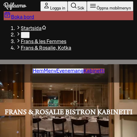
Gå till huvudinnehållet
Logga in
Sök
Öppna mobilmenyn
Boka bord
Startsida
…
Frans & les Femmes
Frans & Rosalie, Kotka
Hem
Meny
Evenemang
Kabinetti
FRANS & ROSALIE BISTRON KABINETTI