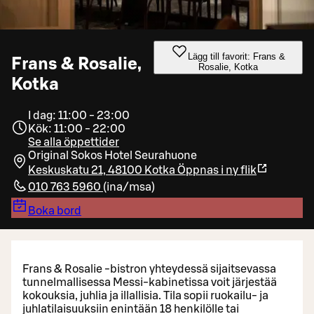
Lägg till favorit: Frans &
Frans & Rosalie,
Rosalie, Kotka
Kotka
I dag: 11:00 - 23:00
Kök: 11:00 - 22:00
Se alla öppettider
Original Sokos Hotel Seurahuone
Keskuskatu 21, 48100 Kotka
Öppnas i ny flik
010 763 5960
(
ina/msa
)
Boka bord
Frans & Rosalie -bistron yhteydessä sijaitsevassa
tunnelmallisessa Messi-kabinetissa voit järjestää
kokouksia, juhlia ja illallisia. Tila sopii ruokailu- ja
juhlatilaisuuksiin enintään 18 henkilölle tai