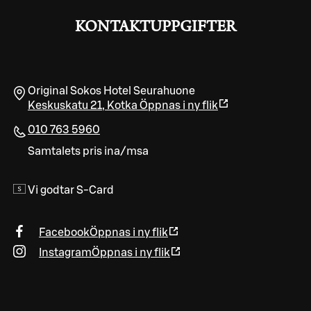
KONTAKTUPPGIFTER
Original Sokos Hotel Seurahuone
Keskuskatu 21
,
Kotka
Öppnas i ny flik
010 763 5960
Samtalets pris ina/msa
Vi godtar S-Card
Facebook
Öppnas i ny flik
Instagram
Öppnas i ny flik