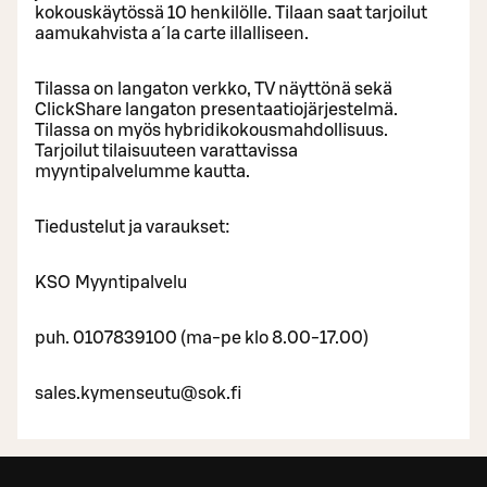
kokouskäytössä 10 henkilölle. Tilaan saat tarjoilut
aamukahvista a´la carte illalliseen.
Tilassa on langaton verkko, TV näyttönä sekä
ClickShare langaton presentaatiojärjestelmä.
Tilassa on myös hybridikokousmahdollisuus.
Tarjoilut tilaisuuteen varattavissa
myyntipalvelumme kautta.
Tiedustelut ja varaukset:
KSO Myyntipalvelu
puh. 0107839100 (ma-pe klo 8.00-17.00)
sales.kymenseutu@sok.fi