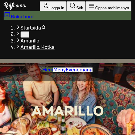
Gå till huvudinnehållet
Logga in
Sök
Öppna mobilmenyn
Boka bord
Startsida
…
Amarillo
Amarillo, Kotka
Hem
Meny
Evenemang