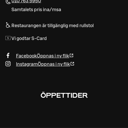
010 763 5950
Samtalets pris ina/msa
Restaurangen är tillgänglig med rullstol
Vi godtar S-Card
Facebook
Öppnas i ny flik
Instagram
Öppnas i ny flik
ÖPPETTIDER