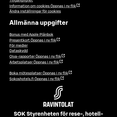
Tillgänglighet
Information om cookies
Öppnas i ny flik
Ändra inställningar för cookies
Allmänna uppgifter
Bonus med Apple Plånbok
Presentkort
Öppnas i ny flik
För medier
Dataskydd
Oiva-rapporter
Öppnas i ny flik
Arbetsplatser
Öppnas i ny flik
Boka mötesplatser
Öppnas i ny flik
Sokoshotels.fi
Öppnas i ny flik
SOK Styrenheten för rese-, hotell-