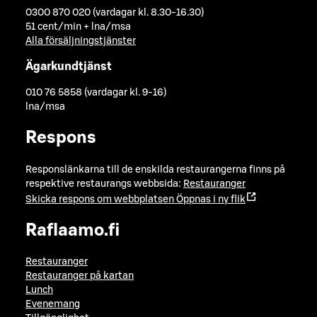
0300 870 020 (vardagar kl. 8.30-16.30)
51 cent/min + lna/msa
Alla försäljningstjänster
Ägarkundtjänst
010 76 5858 (vardagar kl. 9-16)
lna/msa
Respons
Responslänkarna till de enskilda restaurangerna finns på
respektive restaurangs webbsida:
Restauranger
Skicka respons om webbplatsen
Öppnas i ny flik
Raflaamo.fi
Restauranger
Restauranger på kartan
Lunch
Evenemang