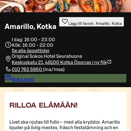
Lägg till favorit: Amarillo, Kotka
Amarillo, Kotka
I dag: 16:00 - 23:00
Kök: 16:00 - 22:00
Se alla öppettider
Original Sokos Hotel Seurahuone
Keskuskatu 21, 48100 Kotka
Öppnas i ny flik
010 763 5950
(
ina/msa
)
Boka bord
RILLOA ELÄMÄÄN!
Livet ska njutas till fullo – med alla kryddor. Amarillo
bjuder på livlig mextex, fräsch feststämning och en