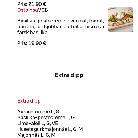
Pris:
21,90 €
Ostpinsa
V
GB
Basilika-pestocreme, riven ost, tomat,
burrata, jordgubbar, bärbalsamico och
färsk basilika
Pris:
19,90 €
Extra dipp
Extra dipp
Auraostcreme L, G
Basilika-pestocreme L, G
Lime-aioli L, G, VE
Husets gurkmajonnäs L, G, M
Majonnäs L, G, M