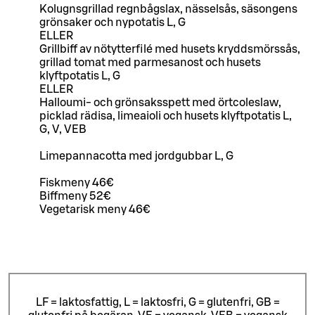
Kolugnsgrillad regnbågslax, nässelsås, säsongens
grönsaker och nypotatis L, G
ELLER
Grillbiff av nötytterfilé med husets kryddsmörssås,
grillad tomat med parmesanost och husets
klyftpotatis L, G
ELLER
Halloumi- och grönsaksspett med örtcoleslaw,
picklad rädisa, limeaioli och husets klyftpotatis L,
G, V, VEB
Limepannacotta med jordgubbar L, G
Fiskmeny 46€
Biffmeny 52€
Vegetarisk meny 46€
LF = laktosfattig, L = laktosfri, G = glutenfri, GB =