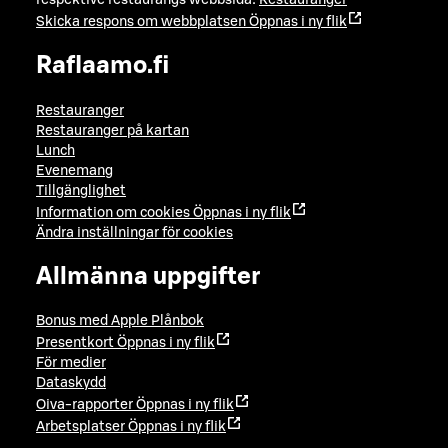
Skicka respons om webbplatsen
Öppnas i ny flik
Raflaamo.fi
Restauranger
Restauranger på kartan
Lunch
Evenemang
Tillgänglighet
Information om cookies
Öppnas i ny flik
Ändra inställningar för cookies
Allmänna uppgifter
Bonus med Apple Plånbok
Presentkort
Öppnas i ny flik
För medier
Dataskydd
Oiva-rapporter
Öppnas i ny flik
Arbetsplatser
Öppnas i ny flik