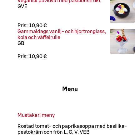
Vegansk pavlova med passionsfrukt
G
VE
Pris:
10,90 €
Gammaldags vanilj- och hjortronglass,
kola och våffelrulle
GB
Pris:
10,90 €
Menu
Mustakari meny
Rostad tomat- och paprikasoppa med basilika-
pestokräm och frön L, G, V, VEB