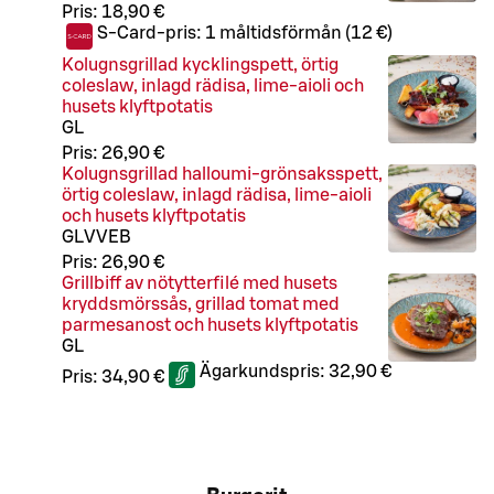
Pris:
18,90 €
S-Card-pris:
1 måltidsförmån (12 €)
Kolugnsgrillad kycklingspett, örtig
coleslaw, inlagd rädisa, lime-aioli och
husets klyftpotatis
G
L
Pris:
26,90 €
Kolugnsgrillad halloumi-grönsaksspett,
örtig coleslaw, inlagd rädisa, lime-aioli
och husets klyftpotatis
G
L
V
VEB
Pris:
26,90 €
Grillbiff av nötytterfilé med husets
kryddsmörssås, grillad tomat med
parmesanost och husets klyftpotatis
G
L
Ägarkundspris:
32,90 €
Pris:
34,90 €