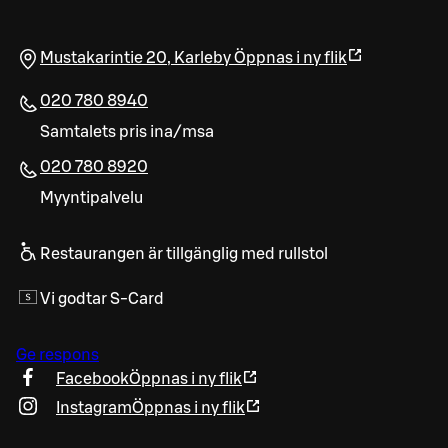
Mustakarintie 20
,
Karleby
Öppnas i ny flik
020 780 8940
Samtalets pris ina/msa
020 780 8920
Myyntipalvelu
Restaurangen är tillgänglig med rullstol
Vi godtar S-Card
Ge respons
Facebook
Öppnas i ny flik
Instagram
Öppnas i ny flik