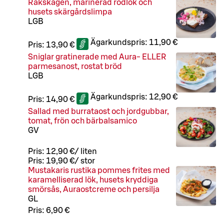
Räkskagen, marinerad rödlök och
husets skärgårdslimpa
L
GB
Ägarkundspris:
11,90 €
Pris:
13,90 €
Sniglar gratinerade med Aura- ELLER
parmesanost, rostat bröd
L
GB
Ägarkundspris:
12,90 €
Pris:
14,90 €
Sallad med burrataost och jordgubbar,
tomat, frön och bärbalsamico
G
V
Pris:
12,90 €
/
liten
Pris:
19,90 €
/
stor
Mustakaris rustika pommes frites med
karamelliserad lök, husets kryddiga
smörsås, Auraostcreme och persilja
G
L
Pris:
6,90 €