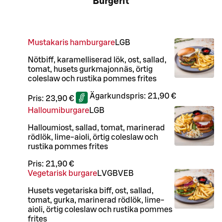
Burgerit
Mustakaris hamburgare
L
GB
Nötbiff, karamelliserad lök, ost, sallad,
tomat, husets gurkmajonnäs, örtig
coleslaw och rustika pommes frites
Ägarkundspris:
21,90 €
Pris:
23,90 €
Halloumiburgare
L
GB
Halloumiost, sallad, tomat, marinerad
rödlök, lime-aioli, örtig coleslaw och
rustika pommes frites
Pris:
21,90 €
Vegetarisk burgare
L
V
GB
VEB
Husets vegetariska biff, ost, sallad,
tomat, gurka, marinerad rödlök, lime-
aioli, örtig coleslaw och rustika pommes
frites