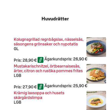
Huvudrätter
Kolugnsgrillad regnbågslax, nässelsås,
säsongens grönsaker och nypotatis
G
L
Ägarkundspris:
26,90 €
Pris:
28,90 €
Mustakarischnitzel, örtbearnaisesås,
ärter, citron och rustika pommes frites
L
GB
Ägarkundspris:
25,90 €
Pris:
27,90 €
Krämig laxsoppa och husets
skärgårdslimpa
L
GB