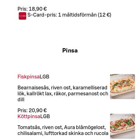
Pris:
18,90 €
S-Card-pris:
1 måltidsförmån (12 €)
Pinsa
Fiskpinsa
L
GB
Bearnaisesås, riven ost, karamelliserad
lök, kallrökt lax, räkor, parmesanost och
dill
Pris:
20,90 €
Köttpinsa
L
GB
Tomatsås, riven ost, Aura blåmögelost,
chilisalami, lufttorkad skinka och rucola