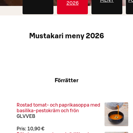
MENY
F
2026
M
Mustakari meny 2026
Förrätter
Rostad tomat- och paprikasoppa med
basilika-pestokräm och frön
G
L
V
VEB
Pris:
10,90 €