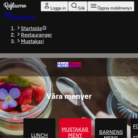
Gå till huvudinnehållet
Logga in
Sök
Öppna mobilmenyn
Boka bord
Startsida
Restauranger
Mustakari
Hem
Meny
Våra menyer
F
MUSTAKARI
BARNENS
LUNCH
MENY