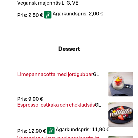
Vegansk majonnäs L, G, VE
Ägarkundspris:
2,00 €
Pris:
2,50 €
Dessert
Limepannacotta med jordgubbar
G
L
Pris:
9,90 €
Espresso-ostkaka och chokladsås
G
L
Ägarkundspris:
11,90 €
Pris:
12,90 €