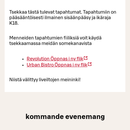
Tsekkaa tästä tulevat tapahtumat. Tapahtumiin on
pääsääntöisesti ilmainen sisäänpääsy ja ikäraja
K18.
Menneiden tapahtumien fiiliksiä voit käydä
tsekkaamassa meidän somekanavista
Revolution
Öppnas i ny flik
Urban Bistro
Öppnas i ny flik
Niistä välittyy liveiltojen meininki!
kommande evenemang