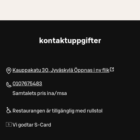
kontaktuppgifter
Kauppakatu 30
,
Jyväskylä
Öppnas i ny flik
0107675483
Samtalets pris ina/msa
Restaurangen är tillgänglig med rullstol
Vi godtar S-Card