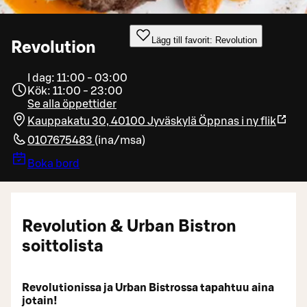
Lägg till favorit: Revolution
Revolution
I dag: 11:00 - 03:00
Kök: 11:00 - 23:00
Se alla öppettider
Kauppakatu 30, 40100 Jyväskylä
Öppnas i ny flik
0107675483
(
ina/msa
)
Boka bord
Revolution & Urban Bistron
soittolista
Revolutionissa ja Urban Bistrossa tapahtuu aina
jotain!