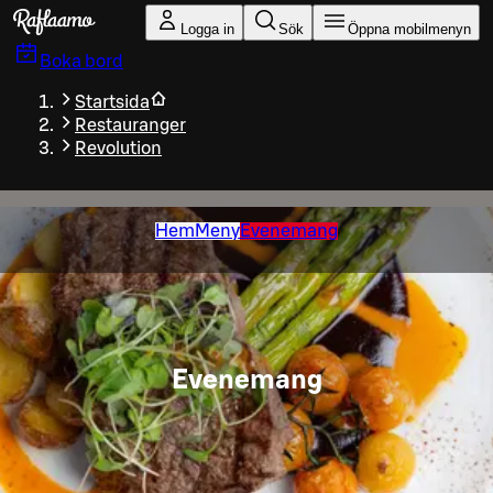
Gå till huvudinnehållet
Logga in
Sök
Öppna mobilmenyn
Boka bord
Startsida
Restauranger
Revolution
Hem
Meny
Evenemang
Evenemang