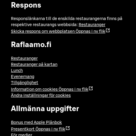
Respons
Responslänkarna till de enskilda restaurangerna finns på
respektive restaurangs webbsida:
Restauranger
Skicka respons om webbplatsen
Öppnas i ny flik
Raflaamo.fi
Restauranger
Restauranger på kartan
Lunch
Evenemang
Tillgänglighet
Information om cookies
Öppnas i ny flik
Ändra inställningar för cookies
Allmänna uppgifter
Bonus med Apple Plånbok
Presentkort
Öppnas i ny flik
För medier