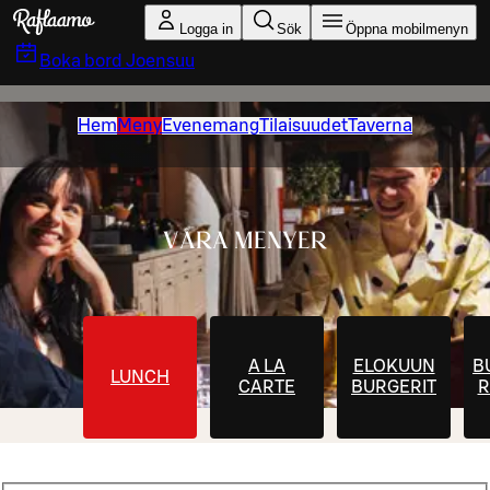
Gå till huvudinnehållet
Logga in
Sök
Öppna mobilmenyn
Boka bord
Joensuu
Hem
Meny
Evenemang
Tilaisuudet
Taverna
VÅRA MENYER
A LA
ELOKUUN
B
LUNCH
CARTE
BURGERIT
R