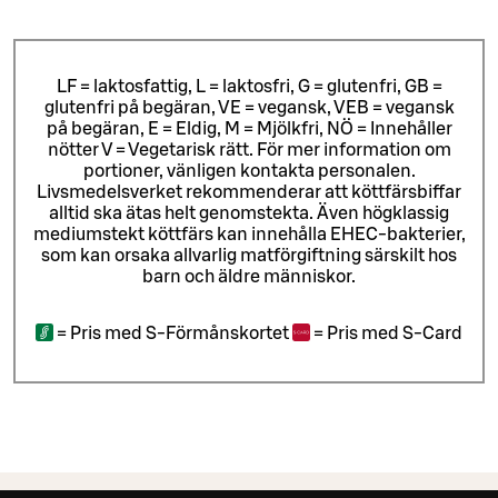
LF = laktosfattig, L = laktosfri, G = glutenfri, GB =
glutenfri på begäran, VE = vegansk, VEB = vegansk
på begäran, E = Eldig, M = Mjölkfri, NÖ = Innehåller
nötter V = Vegetarisk rätt. För mer information om
portioner, vänligen kontakta personalen.
Livsmedelsverket rekommenderar att köttfärsbiffar
alltid ska ätas helt genomstekta. Även högklassig
mediumstekt köttfärs kan innehålla EHEC-bakterier,
som kan orsaka allvarlig matförgiftning särskilt hos
barn och äldre människor.
=
Pris med S-Förmånskortet
=
Pris med S-Card