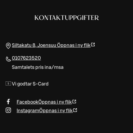
KONTAKTUPPGIFTER
Siltakatu 8
,
Joensuu
Öppnas i ny flik
0107623520
Samtalets pris ina/msa
Vi godtar S-Card
Facebook
Öppnas i ny flik
Instagram
Öppnas i ny flik