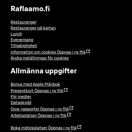
Raflaamo.fi
Restauranger
Restauranger på kartan
Lunch
Evenemang
Tillgänglighet
Information om cookies
Öppnas i ny flik
Ändra inställningar för cookies
Allmänna uppgifter
Bonus med Apple Plånbok
Presentkort
Öppnas i ny flik
För medier
Dataskydd
Oiva-rapporter
Öppnas i ny flik
Arbetsplatser
Öppnas i ny flik
Boka mötesplatser
Öppnas i ny flik