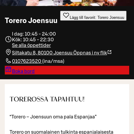
Lägg till favorit: Torero Joensuu
Torero Joensuu
I dag: 10:45 - 24:00
Kök: 10:45 - 22:30
Se alla öppettider
Siltakatu 8, 80100 Joensuu
Öppnas i ny flik
0107623520
(
ina/msa
)
Boka bord
TOREROSSA TAPAHTUU!
“Torero – Joensuun oma pala Espanjaa”
Torero on suomalainen tulkinta espanjalaisesta