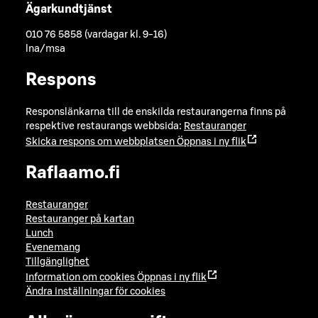
Ägarkundtjänst
010 76 5858 (vardagar kl. 9-16)
lna/msa
Respons
Responslänkarna till de enskilda restaurangerna finns på
respektive restaurangs webbsida:
Restauranger
Skicka respons om webbplatsen
Öppnas i ny flik
Raflaamo.fi
Restauranger
Restauranger på kartan
Lunch
Evenemang
Tillgänglighet
Information om cookies
Öppnas i ny flik
Ändra inställningar för cookies