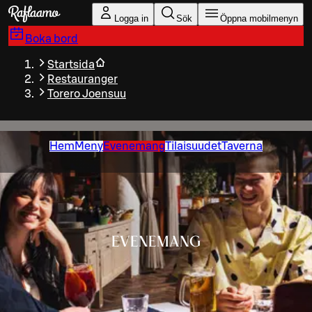
Gå till huvudinnehållet
Logga in
Sök
Öppna mobilmenyn
Boka bord
Startsida
Restauranger
Torero Joensuu
Hem
Meny
Evenemang
Tilaisuudet
Taverna
EVENEMANG