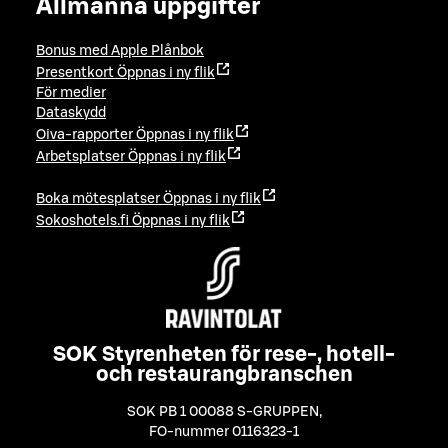
Allmänna uppgifter
Bonus med Apple Plånbok
Presentkort
Öppnas i ny flik
För medier
Dataskydd
Oiva-rapporter
Öppnas i ny flik
Arbetsplatser
Öppnas i ny flik
Boka mötesplatser
Öppnas i ny flik
Sokoshotels.fi
Öppnas i ny flik
SOK Styrenheten för rese-, hotell-
och restaurangbranschen
SOK PB 1 00088 S-GRUPPEN
,
FO-nummer 0116323-1