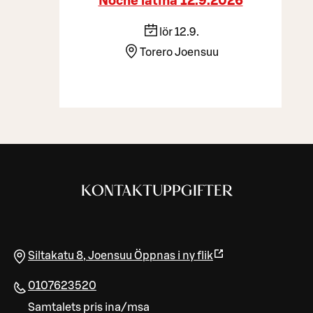
Noche latina 12.9.2026
lör 12.9.
Torero Joensuu
KONTAKTUPPGIFTER
Siltakatu 8
,
Joensuu
Öppnas i ny flik
0107623520
Samtalets pris ina/msa