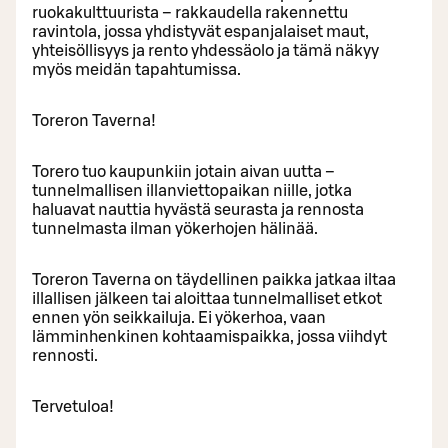
ruokakulttuurista – rakkaudella rakennettu
ravintola, jossa yhdistyvät espanjalaiset maut,
yhteisöllisyys ja rento yhdessäolo ja tämä näkyy
myös meidän tapahtumissa.
Toreron Taverna!
Torero tuo kaupunkiin jotain aivan uutta –
tunnelmallisen illanviettopaikan niille, jotka
haluavat nauttia hyvästä seurasta ja rennosta
tunnelmasta ilman yökerhojen hälinää.
Toreron Taverna on täydellinen paikka jatkaa iltaa
illallisen jälkeen tai aloittaa tunnelmalliset etkot
ennen yön seikkailuja. Ei yökerhoa, vaan
lämminhenkinen kohtaamispaikka, jossa viihdyt
rennosti.
Tervetuloa!