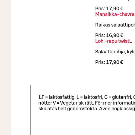
Pris:
17,90 €
Mansikka-chavres
Raikas salaattip
Pris:
16,90 €
Lohi-rapu twist
L
Salaattipohja, k
Pris:
17,90 €
LF = laktosfattig, L = laktosfri, G = glutenf
nötter V = Vegetarisk rätt. För mer informa
ska ätas helt genomstekta. Även högklassig