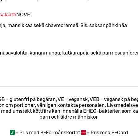
alaatti
NÖ
VE
ohja, mansikkaa sekä chavrecremeä. Sis. saksanpähkinää
ylmäsavulohta, kananmunaa, katkarapuja sekä parmesaanicr
ri, GB = glutenfri på begäran, VE = vegansk, VEB = vegansk på beg
tion om portioner, vänligen kontakta personalen.
Livsmedelsver
 mediumstekt köttfärs kan innehålla EHEC-bakterier, som kan o
barn och äldre människor.
=
Pris med S-Förmånskortet
=
Pris med S-Card