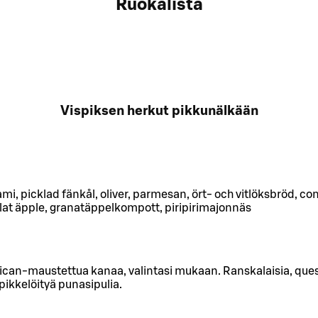
Ruokalista
Vispiksen herkut pikkunälkään
mi, picklad fänkål, oliver, parmesan, ört- och vitlöksbröd, c
lat äpple, granatäppelkompott, piripirimajonnäs
ican-maustettua kanaa, valintasi mukaan. Ranskalaisia, ques
pikkelöityä punasipulia.