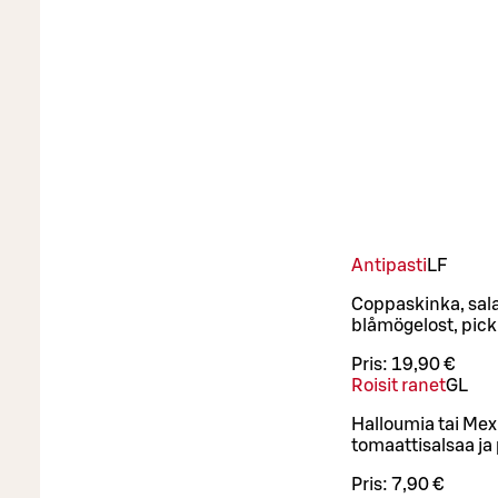
Antipasti
LF
Coppaskinka, sala
blåmögelost, pick
Pris:
19,90 €
Roisit ranet
G
L
Halloumia tai Mex
tomaattisalsaa ja 
Pris:
7,90 €