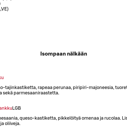
)
,VE)
Isompaan nälkään
ku
-tajinkastiketta, rapeaa perunaa, piripiri-majoneesia, tuore
aa sekä parmesaaniraastetta.
lankku
L
GB
esaania, queso-kastiketta, pikkelöityä omenaa ja rucolaa. Li
a oliiveja.