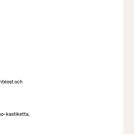
omtéost och
o-kastiketta,