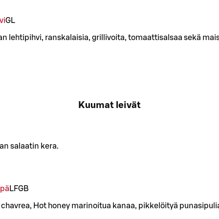
vi
G
L
lehtipihvi, ranskalaisia, grillivoita, tomaattisalsaa sekä mais
Kuumat leivät
aan salaatin kera.
ipä
LF
GB
 chavrea, Hot honey marinoitua kanaa, pikkelöityä punasipuli