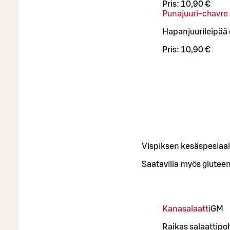
Pris:
10,90 €
Punajuuri-chavre 
Hapanjuurileipää 
Pris:
10,90 €
Vispiksen kesäspesiaal
Saatavilla myös glutee
Kanasalaatti
G
M
Raikas salaattipo