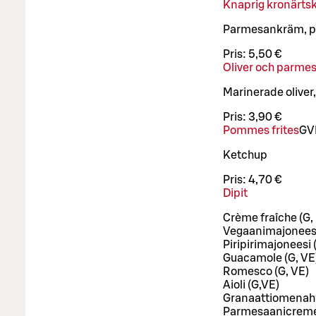
Knaprig kronärts
Parmesankräm, 
Pris:
5,50 €
Oliver och parme
Marinerade olive
Pris:
3,90 €
Pommes frites
G
V
Ketchup
Pris:
4,70 €
Dipit
Crème fraîche (G, 
Vegaanimajoneesi
Piripirimajoneesi 
Guacamole (G, VE
Romesco (G, VE)
Aioli (G,VE)
Granaattiomenahi
Parmesaanicreme