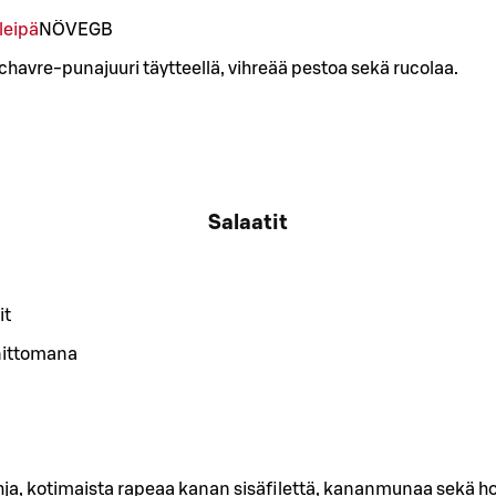
leipä
NÖ
VE
GB
chavre-punajuuri täytteellä, vihreää pestoa sekä rucolaa.
Salaatit
it
nittomana
hja, kotimaista rapeaa kanan sisäfilettä, kananmunaa sekä ho