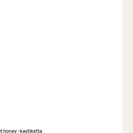
t honey -kastiketta