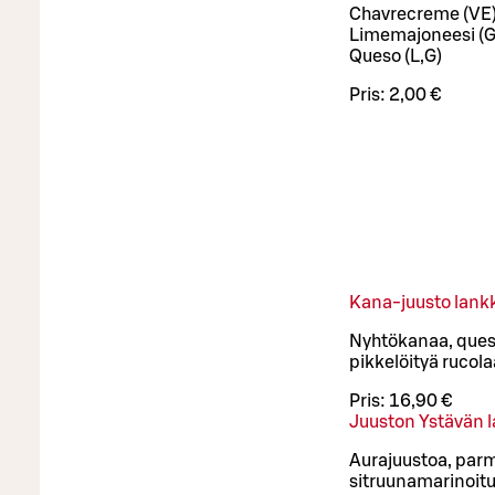
Chavrecreme (VE
Limemajoneesi (G
Queso (L,G)
Pris:
2,00 €
Kana-juusto lank
Nyhtökanaa, queso
pikkelöityä rucol
Pris:
16,90 €
Juuston Ystävän 
Aurajuustoa, parm
sitruunamarinoituj