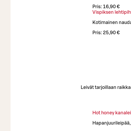
Pris:
16,90 €
Vispiksen lehtipih
Kotimainen naudan 
Pris:
25,90 €
Leivät tarjoillaan raikk
Hot honey kanale
Hapanjuurileipää,