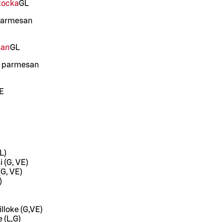
kocka
G
L
parmesan
san
G
L
r, parmesan
E
L)
 (G, VE)
(G, VE)
)
lloke (G,VE)
 (L,G)