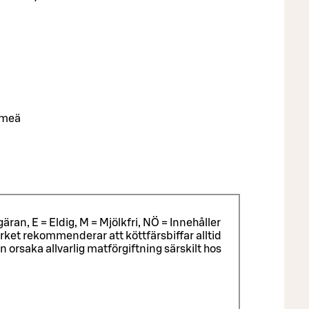
emeä
äran, E = Eldig, M = Mjölkfri, NÖ = Innehåller
ket rekommenderar att köttfärsbiffar alltid
rsaka allvarlig matförgiftning särskilt hos