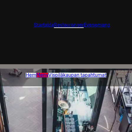
Startsida
Restauranger
Evenemang
Hem
Meny
Vispiläkaupan tapahtumat