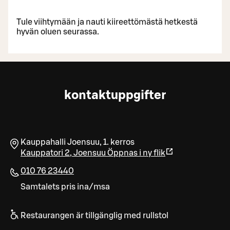
Tule viihtymään ja nauti kiireettömästä hetkestä
hyvän oluen seurassa.
kontaktuppgifter
Kauppahalli Joensuu, 1. kerros
Kauppatori 2
,
Joensuu
Öppnas i ny flik
010 76 23440
Samtalets pris ina/msa
Restaurangen är tillgänglig med rullstol