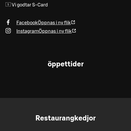
Vi godtar S-Card
Facebook
Öppnas i ny flik
Instagram
Öppnas i ny flik
öppettider
Restaurangkedjor