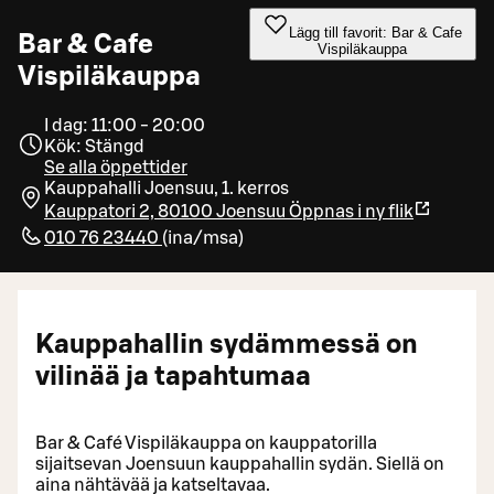
Lägg till favorit: Bar & Cafe
Bar & Cafe
Vispiläkauppa
Vispiläkauppa
I dag: 11:00 - 20:00
Kök: Stängd
Se alla öppettider
Kauppahalli Joensuu, 1. kerros
Kauppatori 2, 80100 Joensuu
Öppnas i ny flik
010 76 23440
(
ina/msa
)
Kauppahallin sydämmessä on
vilinää ja tapahtumaa
Bar & Café Vispiläkauppa on kauppatorilla
sijaitsevan Joensuun kauppahallin sydän. Siellä on
aina nähtävää ja katseltavaa.