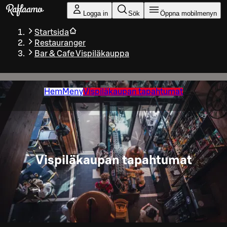
Gå till huvudinnehållet
Logga in
Sök
Öppna mobilmenyn
Startsida
Restauranger
Bar & Cafe Vispiläkauppa
Hem
Meny
Vispiläkaupan tapahtumat
Vispiläkaupan tapahtumat