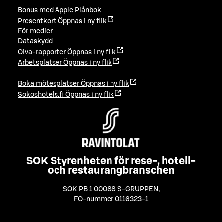
Bonus med Apple Plånbok
Presentkort
Öppnas i ny flik
För medier
Dataskydd
Oiva-rapporter
Öppnas i ny flik
Arbetsplatser
Öppnas i ny flik
Boka mötesplatser
Öppnas i ny flik
Sokoshotels.fi
Öppnas i ny flik
SOK Styrenheten för rese-, hotell-
och restaurangbranschen
SOK PB 1 00088 S-GRUPPEN
,
FO-nummer 0116323-1