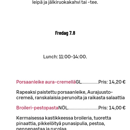
leipä ja jälkiruokakahvi tai -tee.
Fredag
7.8
Lunch: 11:00-14:00.
Porsaanleike aura-cremellä
G
L
Pris:
14,20 €
Rapeaksi paistettu porsaanleike, Aurajuusto-
cremeä, ranskalaisia perunoita ja raikasta salaattia
Broileri-pestopasta
NÖ
L
Pris:
14,00 €
Kermaisessa kastikkeessa broileria, tuoretta
pinaattia, pikkelöityä punasipulia, pestoa,
pennepastaa ja rucolaa