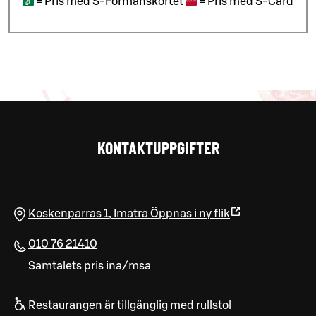
=
Pris med S-Förmånskortet
=
Pris med S-Card
KONTAKTUPPGIFTER
Koskenparras 1
,
Imatra
Öppnas i ny flik
010 76 21410
Samtalets pris ina/msa
Restaurangen är tillgänglig med rullstol