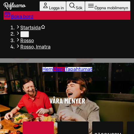
Gå till huvudinnehållet
Logga in
Sök
Öppna mobilmenyn
Boka bord
Startsida
…
Rosso
Rosso, Imatra
Hem
Meny
Tapahtumat
VÅRA MENYER