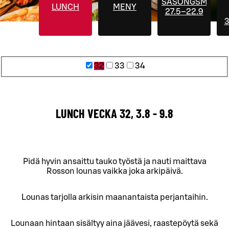
SÄSONGSMENYE
LUNCH
MENY
27.5–22.9
3
32
33
34
LUNCH VECKA 32, 3.8 - 9.8
Pidä hyvin ansaittu tauko työstä ja nauti maittava
Rosson lounas vaikka joka arkipäivä.
Lounas tarjolla arkisin maanantaista perjantaihin.
Lounaan hintaan sisältyy aina jäävesi, raastepöytä sekä