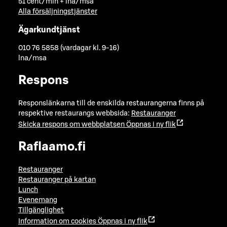
51 cent/min + lna/msa
Alla försäljningstjänster
Ägarkundtjänst
010 76 5858 (vardagar kl. 9-16)
lna/msa
Respons
Responslänkarna till de enskilda restaurangerna finns på
respektive restaurangs webbsida:
Restauranger
Skicka respons om webbplatsen
Öppnas i ny flik
Raflaamo.fi
Restauranger
Restauranger på kartan
Lunch
Evenemang
Tillgänglighet
Information om cookies
Öppnas i ny flik