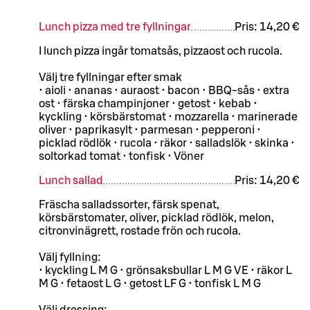
Lunch pizza med tre fyllningar
Pris:
14,20 €
I lunch pizza ingår tomatsås, pizzaost och rucola.
Välj tre fyllningar efter smak
• aioli • ananas • auraost • bacon • BBQ-sås • extra
ost • färska champinjoner • getost • kebab •
kyckling • körsbärstomat • mozzarella • marinerade
oliver • paprikasylt • parmesan • pepperoni •
picklad rödlök • rucola • räkor • salladslök • skinka •
soltorkad tomat • tonfisk • Vöner
Lunch sallad
Pris:
14,20 €
Fräscha salladssorter, färsk spenat,
körsbärstomater, oliver, picklad rödlök, melon,
citronvinägrett, rostade frön och rucola.
Välj fyllning:
• kyckling L M G • grönsaksbullar L M G VE • räkor L
M G • fetaost L G • getost LF G • tonfisk L M G