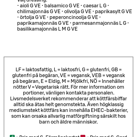
Välj dressing:
• aioli G VE • balsamico G VE • caesar L G •
chilimajonnäs G VE • olivolja G VE • paprikasylt G VE
• örtolja G VE • peperoncinoolja G VE •
paprikamajonnäs G VE • parmesanmajonnäs L G •
basilikamajonnäs L M G VE
LF = laktosfattig, L = laktosfri, G = glutenfri, GB =
glutenfri på begäran, VE = vegansk, VEB = vegansk
på begäran, E = Eldig, M = Mjölkfri, NÖ = Innehåller
nötter V = Vegetarisk rätt. För mer information om
portioner, vänligen kontakta personalen.
Livsmedelsverket rekommenderar att köttfärsbiffar
alltid ska ätas helt genomstekta. Även högklassig
mediumstekt köttfärs kan innehålla EHEC-bakterier,
som kan orsaka allvarlig matförgiftning särskilt hos
barn och äldre människor.