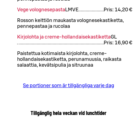
Vege volognesepasta
L
M
VE
Pris:
14,20 €
Rosson keittiön maukasta volognesekastiketta,
pennepastaa ja rucolaa
Kirjolohta ja creme-hollandaisekastiketta
G
L
Pris:
16,90 €
Paistettua kotimaista kirjolohta, creme-
hollandaisekastiketta, perunamuusia, raikasta
salaattia, kevätsipulia ja sitruunaa
Se portioner som är tillgängliga varje dag
Tillgänglig hela veckan vid lunchtider