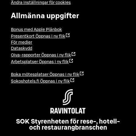
Ändra inställningar för cookies
Allmänna uppgifter
Bonus med Apple Plånbok
Presentkort
Öppnas i ny flik
För medier
Dataskydd
Oiva-rapporter
Öppnas i ny flik
Arbetsplatser
Öppnas i ny flik
Boka mötesplatser
Öppnas i ny flik
Sokoshotels.fi
Öppnas i ny flik
SOK Styrenheten för rese-, hotell-
och restaurangbranschen