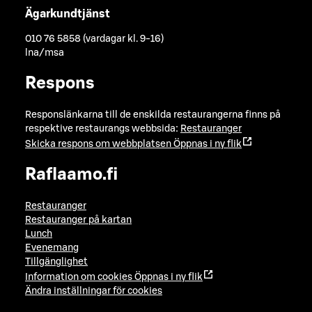
Ägarkundtjänst
010 76 5858 (vardagar kl. 9-16)
lna/msa
Respons
Responslänkarna till de enskilda restaurangerna finns på
respektive restaurangs webbsida:
Restauranger
Skicka respons om webbplatsen
Öppnas i ny flik
Raflaamo.fi
Restauranger
Restauranger på kartan
Lunch
Evenemang
Tillgänglighet
Information om cookies
Öppnas i ny flik
Ändra inställningar för cookies