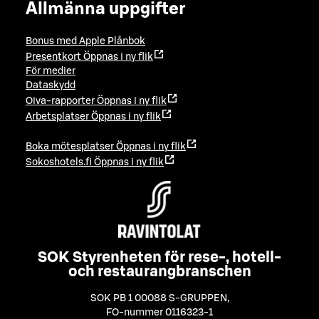
Allmänna uppgifter
Bonus med Apple Plånbok
Presentkort
Öppnas i ny flik
För medier
Dataskydd
Oiva-rapporter
Öppnas i ny flik
Arbetsplatser
Öppnas i ny flik
Boka mötesplatser
Öppnas i ny flik
Sokoshotels.fi
Öppnas i ny flik
SOK Styrenheten för rese-, hotell-
och restaurangbranschen
SOK PB 1 00088 S-GRUPPEN
,
FO-nummer 0116323-1