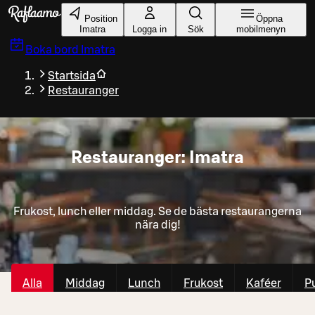
Gå till huvudinnehållet
Position
Öppna
Imatra
Logga in
Sök
mobilmenyn
Boka bord
Imatra
Startsida
Restauranger
Restauranger: Imatra
Frukost, lunch eller middag. Se de bästa restaurangerna
nära dig!
Alla
Middag
Lunch
Frukost
Kaféer
P