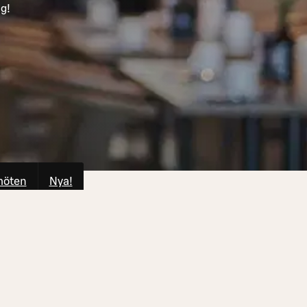
ig!
möten
Nya!