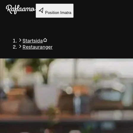
Gå till huvudinnehållet
Position
Imatra
Startsida
Restauranger