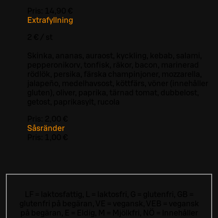
Pris:
14,90 €
Extrafyllning
2 € / st
Skinka, ananas, auraost, kyckling, kebab, salami,
pepperonikorv, tonfisk, räkor, bacon, marinerad
rödlök, persika, färska champinjoner, mozzarella,
jalapeño, medelhavsost, köttfärs, vöner (innehåller
gluten), oliver, paprika, tärnad tomat, dubbelost,
getost, paprikasylt, rucola
Pris:
2,00 €
Såsränder
Pris:
1,00 €
LF = laktosfattig, L = laktosfri, G = glutenfri, GB =
glutenfri på begäran, VE = vegansk, VEB = vegansk
på begäran, E = Eldig, M = Mjölkfri, NÖ = Innehåller