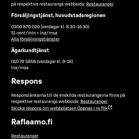
på respektive restaurangs webbsida:
Restauranger
Försäljingstjänst, huvudstadsregionen
0300 870 020 (vardagar kl. 8.30-16.30)
51 cent/min + lna/msa
Alla försäljningstjänster
Ägarkundtjänst
010 76 5858 (vardagar kl. 9-16)
lna/msa
Respons
Responslänkarna till de enskilda restaurangerna finns på
respektive restaurangs webbsida:
Restauranger
Skicka respons om webbplatsen
Öppnas i ny flik
Raflaamo.fi
Restauranger