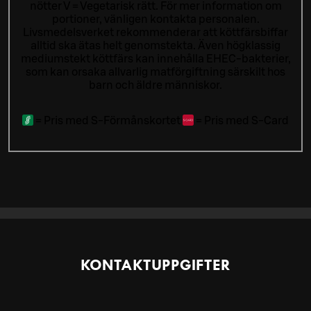
nötter V = Vegetarisk rätt. För mer information om
portioner, vänligen kontakta personalen.
Livsmedelsverket rekommenderar att köttfärsbiffar
alltid ska ätas helt genomstekta. Även högklassig
mediumstekt köttfärs kan innehålla EHEC-bakterier,
som kan orsaka allvarlig matförgiftning särskilt hos
barn och äldre människor.
=
Pris med S-Förmånskortet
=
Pris med S-Card
KONTAKTUPPGIFTER