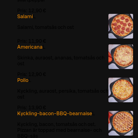
svartpeppar
Pris:
12,90 €
Salami
L
Salami, tomatsås och ost
Pris:
11,90 €
Americana
L
Skinka, auraost, ananas, tomatsås och
ost
Pris:
12,90 €
Pollo
L
Kyckling, auraost, persika, tomatsås och
ost
Pris:
13,90 €
Kyckling-bacon-BBQ-bearnaise
L
Kyckling, bacon, tomatsås och ost.
Pizzan är toppad med bearnaise- och
BBQ-sås