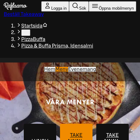
Gå till huvudinnehållet
Logga in
Sök
Öppna mobilmenyn
Beställ Takeaway
Startsida
…
PizzaBuffa
Pizza & Buffa Prisma, Idensalmi
Hem
Meny
Evenemang
VÅRA MENYER
TAKE
TAKE