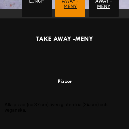
LUNCH
AWAY -
AWAY -
MENY
MENY
TAKE AWAY -MENY
Pizzor
Alla pizzor (ca 37 cm) även glutenfria (24 cm) och
veganska.