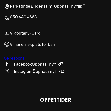
Parkatintie 2
,
Idensalmi
Öppnas i ny flik
050 440 4663
Vi godtar S-Card
Vi har en lekplats för barn
Ge respons
Facebook
Öppnas i ny flik
Instagram
Öppnas i ny flik
ÖPPETTIDER