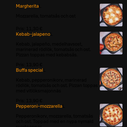
Margherita
L
Mozzarella, tomatsås och ost
Pris:
11,30 €
Kebab-jalapeno
L
Kebab, jalapeño, medelhavsost,
marinerad rödlök, tomatsås och ost.
Pizzan toppas med kebabsås.
Pris:
13,90 €
Buffa special
L
Kebab, pepperonikorv, marinerad
rödlök, tomatsås och ost. Pizzan toppas
med vitlöksmajonnäs
Pris:
13,90 €
Pepperoni-mozzarella
L
Pepperonikorv, mozzarella, tomatsås
och ost. Toppad med en nypa nymald