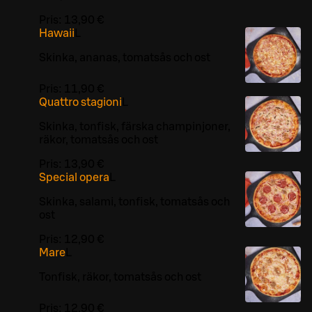
Pris:
13,90 €
Hawaii
L
Skinka, ananas, tomatsås och ost
Pris:
11,90 €
Quattro stagioni
L
Skinka, tonfisk, färska champinjoner,
räkor, tomatsås och ost
Pris:
13,90 €
Special opera
L
Skinka, salami, tonfisk, tomatsås och
ost
Pris:
12,90 €
Mare
L
Tonfisk, räkor, tomatsås och ost
Pris:
12,90 €