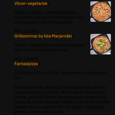
Vöner-vegetarisk
L
Vöner, paprika, marinerad rödlök,
tomatsås och ost. Pizzan toppas med
vitlöksmajonnäs och kebabsås
Pris:
13,90 €
Grillsommar by Iida Marjamäki
L
Bacon, champinjoner, Koskenlaskija-
ost, rucola, tomatsås och ost
Pris:
13,90 €
Fantasipizza
L
4 fyllningar efter ditt val. Dessutom tomatsås och
ost
Skinka, ananas, auraost, kyckling, kebab, salami,
pepperonikorv, tonfisk, räkor, bacon, marinerad
rödlök, persika, färska champinjoner, mozzarella,
jalapeño, medelhavsost, köttfärs, vöner (innehåller
gluten), oliver, paprika, tärnad tomat, dubbelost,
getost, paprikasylt, rucola