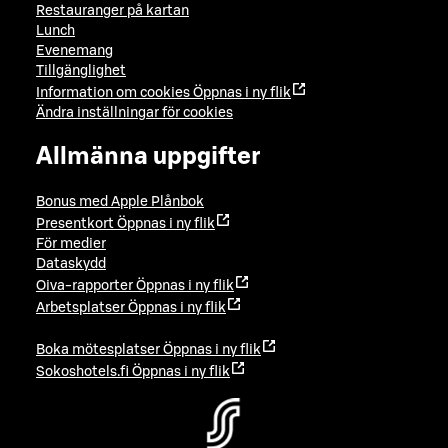
Restauranger på kartan
Lunch
Evenemang
Tillgänglighet
Information om cookies
Öppnas i ny flik
Ändra inställningar för cookies
Allmänna uppgifter
Bonus med Apple Plånbok
Presentkort
Öppnas i ny flik
För medier
Dataskydd
Oiva-rapporter
Öppnas i ny flik
Arbetsplatser
Öppnas i ny flik
Boka mötesplatser
Öppnas i ny flik
Sokoshotels.fi
Öppnas i ny flik