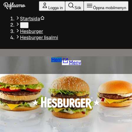
Gå till huvudinnehållet
Logga in
Sök
Öppna mobilmenyn
Startsida
…
Hesburger
Hesburger Iisalmi
Hem
Meny