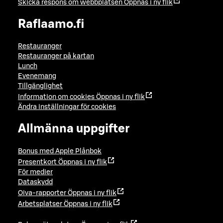
Skicka respons om webbplatsen
Öppnas i ny flik
Raflaamo.fi
Restauranger
Restauranger på kartan
Lunch
Evenemang
Tillgänglighet
Information om cookies
Öppnas i ny flik
Ändra inställningar för cookies
Allmänna uppgifter
Bonus med Apple Plånbok
Presentkort
Öppnas i ny flik
För medier
Dataskydd
Oiva-rapporter
Öppnas i ny flik
Arbetsplatser
Öppnas i ny flik