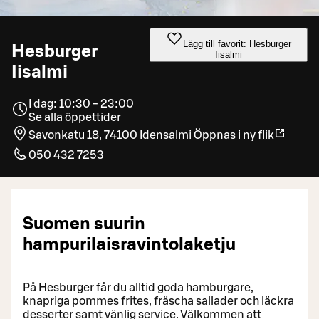
Lägg till favorit: Hesburger
Hesburger
Iisalmi
Iisalmi
I dag: 10:30 - 23:00
Se alla öppettider
Savonkatu 18, 74100 Idensalmi
Öppnas i ny flik
050 432 7253
Suomen suurin
hampurilaisravintolaketju
På Hesburger får du alltid goda hamburgare,
knapriga pommes frites, fräscha sallader och läckra
desserter samt vänlig service. Välkommen att