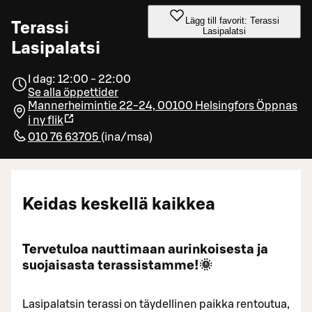
Lägg till favorit: Terassi
Terassi
Lasipalatsi
Lasipalatsi
I dag: 12:00 - 22:00
Se alla öppettider
Mannerheimintie 22-24, 00100 Helsingfors
Öppnas
i ny flik
010 76 63705
(
ina/msa
)
Keidas keskellä kaikkea
Tervetuloa nauttimaan aurinkoisesta ja
suojaisasta terassistamme!🌞
Lasipalatsin terassi on täydellinen paikka rentoutua,