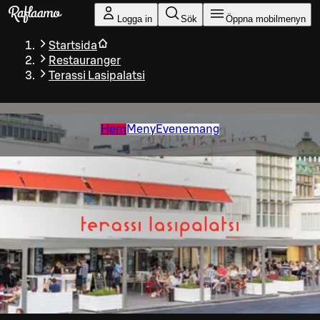
Gå till huvudinnehållet
Logga in
Sök
Öppna mobilmenyn
Startsida
Restauranger
Terassi Lasipalatsi
Hem
Meny
Evenemang