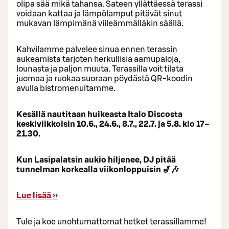
olipa sää mikä tahansa. Sateen yllättäessä terassi
voidaan kattaa ja lämpölamput pitävät sinut
mukavan lämpimänä viileämmälläkin säällä.
Kahvilamme palvelee sinua ennen terassin
aukeamista tarjoten herkullisia aamupaloja,
lounasta ja paljon muuta. Terassilla voit tilata
juomaa ja ruokaa suoraan pöydästä QR-koodin
avulla bistromenultamme.
Kesällä nautitaan huikeasta Italo Discosta
keskiviikkoisin 10.6., 24.6., 8.7., 22.7. ja 5.8. klo 17–
21.30.
Kun Lasipalatsin aukio hiljenee, DJ pitää
tunnelman korkealla viikonloppuisin 🎷🎶
Lue lisää ››
Tule ja koe unohtumattomat hetket terassillamme!