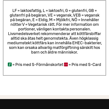
LF = laktosfattig, L = laktosfri, G = glutenfri, GB =
glutenfri på begäran, VE = vegansk, VEB = vegansk
på begäran, E = Eldig, M = Mjölkfri, NÖ = Innehåller
nötter V = Vegetarisk rätt. För mer information om
portioner, vänligen kontakta personalen.
Livsmedelsverket rekommenderar att köttfärsbiffar
alltid ska ätas helt genomstekta. Även högklassig
mediumstekt köttfärs kan innehålla EHEC-bakterier,
som kan orsaka allvarlig matförgiftning särskilt hos
barn och äldre människor.
=
Pris med S-Förmånskortet
=
Pris med S-Card