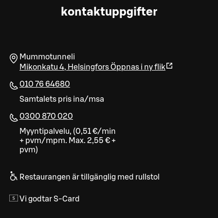
kontaktuppgifter
Mummotunneli
Mikonkatu 4
,
Helsingfors
Öppnas i ny flik
010 76 64680
Samtalets pris ina/msa
0300 870 020
Myyntipalvelu, (0,51 €/min
+ pvm/mpm. Max. 2,55 € +
pvm)
Restaurangen är tillgänglig med rullstol
Vi godtar S-Card