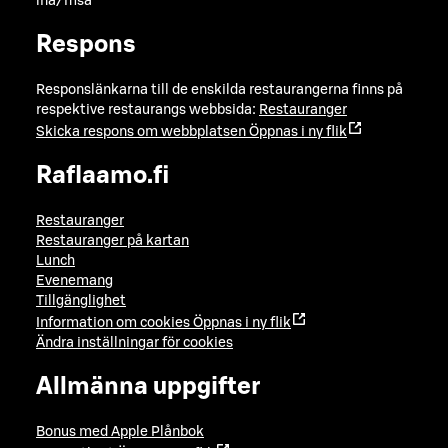
lna/msa
Respons
Responslänkarna till de enskilda restaurangerna finns på
respektive restaurangs webbsida:
Restauranger
Skicka respons om webbplatsen
Öppnas i ny flik
Raflaamo.fi
Restauranger
Restauranger på kartan
Lunch
Evenemang
Tillgänglighet
Information om cookies
Öppnas i ny flik
Ändra inställningar för cookies
Allmänna uppgifter
Bonus med Apple Plånbok