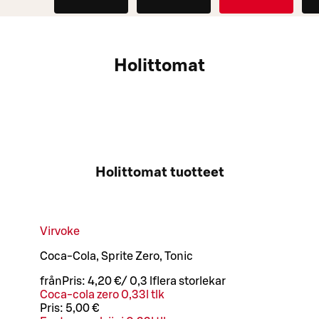
Holittomat
Holittomat tuotteet
Virvoke
Coca-Cola, Sprite Zero, Tonic
från
Pris:
4,20 €
/
0,3 l
flera storlekar
Coca-cola zero 0,33l tlk
Pris:
5,00 €