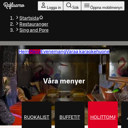
Gå till huvudinnehållet
Logga in
Sök
Öppna mobilmenyn
Startsida
Restauranger
Sing and Pore
Hem
Meny
Evenemang
Varaa karaokehuone
Våra menyer
RUOKALISTA
BUFFETIT
HOLITTOMAT