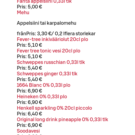
Fanta appelsiini 0,33l tlk
Pris:
5,00 €
Mehu
Appelsiini tai karpalomehu
från
Pris:
3,30 €
/
0,2 l
flera storlekar
Fever-tree inkivääriolut 20cl plo
Pris:
5,10 €
Fever tree tonic vesi 20cl plo
Pris:
5,10 €
Schweppes russchian 0,33l tlk
Pris:
5,40 €
Schweppes ginger 0,33l tlk
Pris:
5,40 €
1664 Blanc 0% 0,33l plo
Pris:
6,90 €
Heineken 0% 0,33l plo
Pris:
6,90 €
Henkell sparkling 0% 20cl piccolo
Pris:
6,40 €
Original long drink pineapple 0% 0,33l tlk
Pris:
6,90 €
Soodavesi