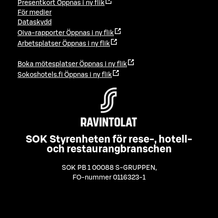
Presentkort
Öppnas i ny flik
För medier
Dataskydd
Oiva-rapporter
Öppnas i ny flik
Arbetsplatser
Öppnas i ny flik
Boka mötesplatser
Öppnas i ny flik
Sokoshotels.fi
Öppnas i ny flik
SOK Styrenheten för rese-, hotell-
och restaurangbranschen
SOK PB 1 00088 S-GRUPPEN
,
FO-nummer 0116323-1