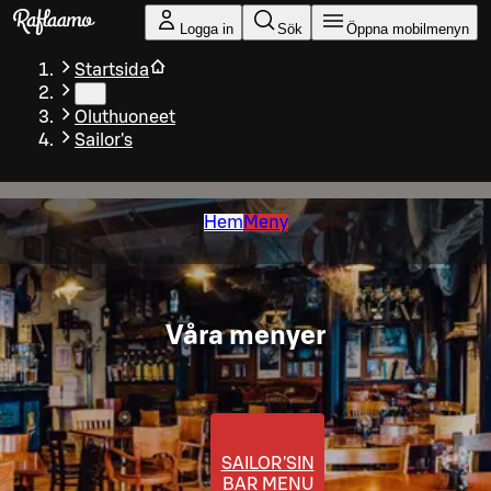
Gå till huvudinnehållet
Logga in
Sök
Öppna mobilmenyn
Startsida
…
Oluthuoneet
Sailor's
Hem
Meny
Våra menyer
SAILOR'SIN
BAR MENU