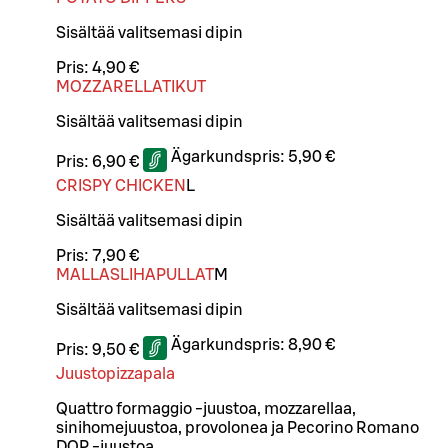
Sisältää valitsemasi dipin
Pris:
4,90 €
MOZZARELLATIKUT
Sisältää valitsemasi dipin
Ägarkundspris:
5,90 €
Pris:
6,90 €
CRISPY CHICKEN
L
Sisältää valitsemasi dipin
Pris:
7,90 €
MALLASLIHAPULLAT
M
Sisältää valitsemasi dipin
Ägarkundspris:
8,90 €
Pris:
9,50 €
Juustopizzapala
Quattro formaggio -juustoa, mozzarellaa,
sinihomejuustoa, provolonea ja Pecorino Romano
DOP -juustoa