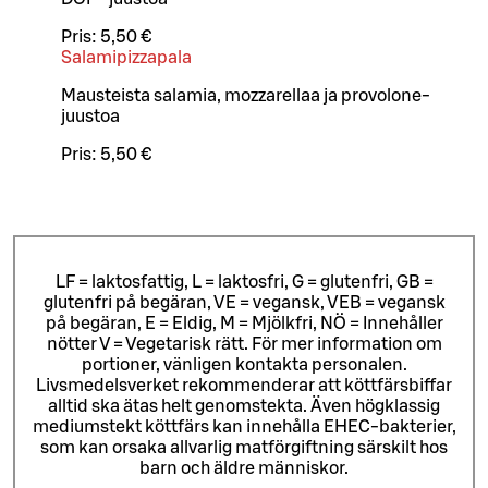
Pris:
5,50 €
Salamipizzapala
Mausteista salamia, mozzarellaa ja provolone-
juustoa
Pris:
5,50 €
LF = laktosfattig, L = laktosfri, G = glutenfri, GB =
glutenfri på begäran, VE = vegansk, VEB = vegansk
på begäran, E = Eldig, M = Mjölkfri, NÖ = Innehåller
nötter V = Vegetarisk rätt. För mer information om
portioner, vänligen kontakta personalen.
Livsmedelsverket rekommenderar att köttfärsbiffar
alltid ska ätas helt genomstekta. Även högklassig
mediumstekt köttfärs kan innehålla EHEC-bakterier,
som kan orsaka allvarlig matförgiftning särskilt hos
barn och äldre människor.