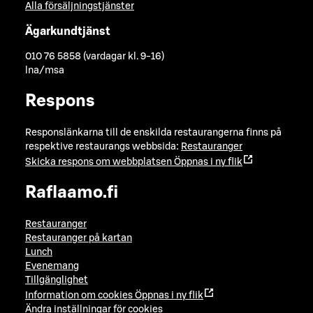
Alla försäljningstjänster
Ägarkundtjänst
010 76 5858 (vardagar kl. 9-16)
lna/msa
Respons
Responslänkarna till de enskilda restaurangerna finns på
respektive restaurangs webbsida:
Restauranger
Skicka respons om webbplatsen
Öppnas i ny flik
Raflaamo.fi
Restauranger
Restauranger på kartan
Lunch
Evenemang
Tillgänglighet
Information om cookies
Öppnas i ny flik
Ändra inställningar för cookies