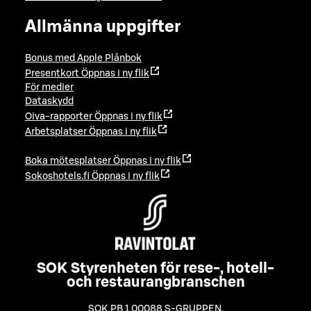
Allmänna uppgifter
Bonus med Apple Plånbok
Presentkort
Öppnas i ny flik
För medier
Dataskydd
Oiva-rapporter
Öppnas i ny flik
Arbetsplatser
Öppnas i ny flik
Boka mötesplatser
Öppnas i ny flik
Sokoshotels.fi
Öppnas i ny flik
SOK Styrenheten för rese-, hotell-
och restaurangbranschen
SOK PB 1 00088 S-GRUPPEN
,