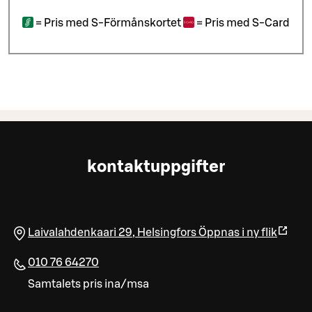
=
Pris med S-Förmånskortet
=
Pris med S-Card
kontaktuppgifter
Laivalahdenkaari 29
,
Helsingfors
Öppnas i ny flik
010 76 64270
Samtalets pris ina/msa