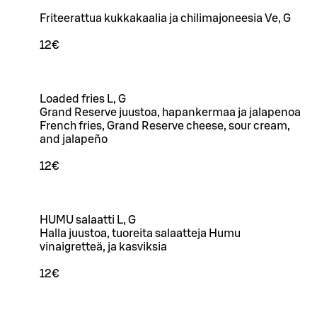
Friteerattua kukkakaalia ja chilimajoneesia Ve, G
12€
Loaded fries L, G
Grand Reserve juustoa, hapankermaa ja jalapenoa
French fries, Grand Reserve cheese, sour cream,
and jalapeño
12€
HUMU salaatti L, G
Halla juustoa, tuoreita salaatteja Humu
vinaigretteä, ja kasviksia
12€