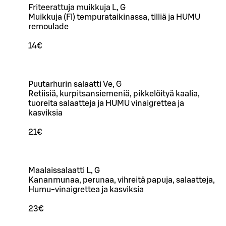
Friteerattuja muikkuja L, G
Muikkuja (FI) tempurataikinassa, tilliä ja HUMU
remoulade
14€
Puutarhurin salaatti Ve, G
Retiisiä, kurpitsansiemeniä, pikkelöityä kaalia,
tuoreita salaatteja ja HUMU vinaigrettea ja
kasviksia
21€
Maalaissalaatti L, G
Kananmunaa, perunaa, vihreitä papuja, salaatteja,
Humu-vinaigrettea ja kasviksia
23€