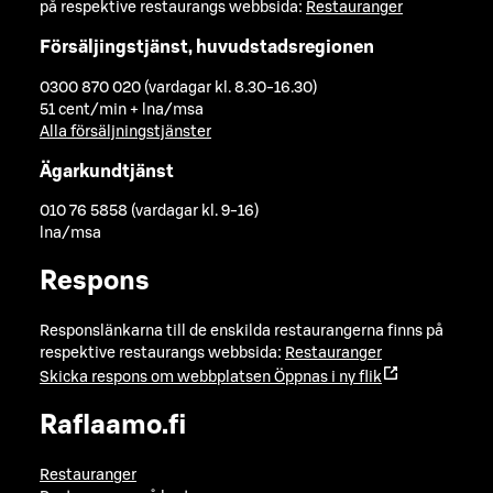
på respektive restaurangs webbsida:
Restauranger
Försäljingstjänst, huvudstadsregionen
0300 870 020 (vardagar kl. 8.30-16.30)
51 cent/min + lna/msa
Alla försäljningstjänster
Ägarkundtjänst
010 76 5858 (vardagar kl. 9-16)
lna/msa
Respons
Responslänkarna till de enskilda restaurangerna finns på
respektive restaurangs webbsida:
Restauranger
Skicka respons om webbplatsen
Öppnas i ny flik
Raflaamo.fi
Restauranger