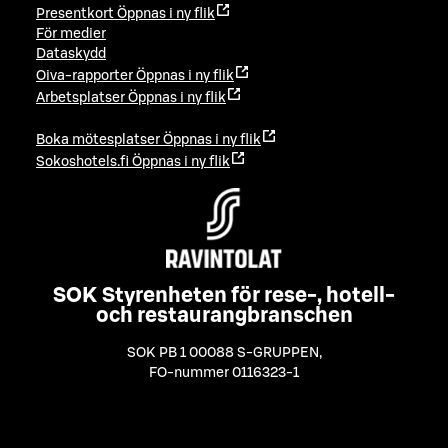
Presentkort
Öppnas i ny flik
För medier
Dataskydd
Oiva-rapporter
Öppnas i ny flik
Arbetsplatser
Öppnas i ny flik
Boka mötesplatser
Öppnas i ny flik
Sokoshotels.fi
Öppnas i ny flik
SOK Styrenheten för rese-, hotell-
och restaurangbranschen
SOK PB 1 00088 S-GRUPPEN
,
FO-nummer 0116323-1