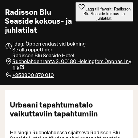
Lägg till favorit: Radisson
Radisson Blu
Blu Seaside kokous- ja
juhlatilat
Seaside kokous- ja
juhlatilat
I dag: Öppen endast vid bokning
Se alla öppettider
Radisson Blu Seaside Hotel
Ruoholahdenranta 3, 00180 Helsingfors
Öppnas i ny
flik
+358300 870 010
Urbaani tapahtumatalo
vaikuttaviin tapahtumiin
Helsingin Ruoholahdessa sijaitseva Radisson Blu