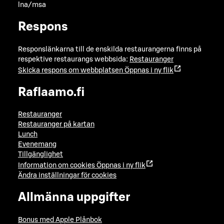
lna/msa
Respons
Responslänkarna till de enskilda restaurangerna finns på
respektive restaurangs webbsida:
Restauranger
Skicka respons om webbplatsen
Öppnas i ny flik
Raflaamo.fi
Restauranger
Restauranger på kartan
Lunch
Evenemang
Tillgänglighet
Information om cookies
Öppnas i ny flik
Ändra inställningar för cookies
Allmänna uppgifter
Bonus med Apple Plånbok