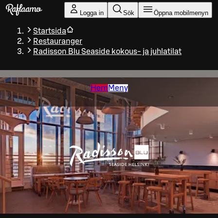
Gå till huvudinnehållet
Logga in
Sök
Öppna mobilmenyn
Startsida
Restauranger
Radisson Blu Seaside kokous- ja juhlatilat
Hem
Meny