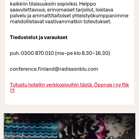
kaikkiin tilaisuuksiin sopiviksi. Helppo
saavutettavuus, erinomaiset tarjoilut, loistava
palvelu ja ammattitaitoiset yhteistyökumppanimme
mahdollistavat vaativammatkin toteutukset.
Tiedustelut ja varaukset
puh. 0300 870 010 (ma–pe klo 8.30–16.30)
conference.finland@radissonblu.com
Tutustu hotellin verkkosivuihin tästä.
Öppnas i ny flik