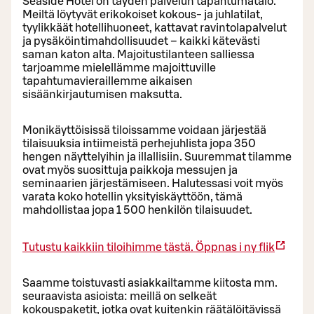
Seaside Hotel on täyden palvelun tapahtumatalo.
Meiltä löytyvät erikokoiset kokous- ja juhlatilat,
tyylikkäät hotellihuoneet, kattavat ravintolapalvelut
ja pysäköintimahdollisuudet – kaikki kätevästi
saman katon alta. Majoitustilanteen salliessa
tarjoamme mielellämme majoittuville
tapahtumavieraillemme aikaisen
sisäänkirjautumisen maksutta.
Monikäyttöisissä tiloissamme voidaan järjestää
tilaisuuksia intiimeistä perhejuhlista jopa 350
hengen näyttelyihin ja illallisiin. Suuremmat tilamme
ovat myös suosittuja paikkoja messujen ja
seminaarien järjestämiseen. Halutessasi voit myös
varata koko hotellin yksityiskäyttöön, tämä
mahdollistaa jopa 1 500 henkilön tilaisuudet.
Tutustu kaikkiin tiloihimme tästä.
Öppnas i ny flik
Saamme toistuvasti asiakkailtamme kiitosta mm.
seuraavista asioista: meillä on selkeät
kokouspaketit, jotka ovat kuitenkin räätälöitävissä