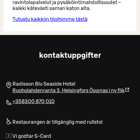
ravintolapalvelut ja pysäköintimahdollisuudet –
kaikki kätevästi saman katon alta.
Tutustu kaikkiin tiloihimme tästä
kontaktuppgifter
Radisson Blu Seaside Hotel
Ruoholahdenranta 3
,
Helsingfors
Öppnas i ny flik
+358300 870 010
Restaurangen är tillgänglig med rullstol
Vi godtar S-Card