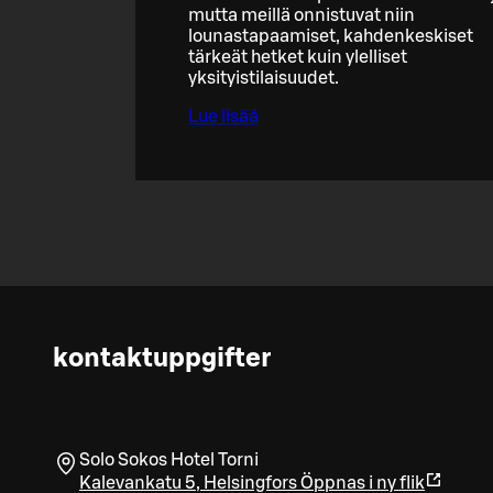
mutta meillä onnistuvat niin
lounastapaamiset, kahdenkeskiset
tärkeät hetket kuin ylelliset
yksityistilaisuudet.
Lue lisää
kontaktuppgifter
Solo Sokos Hotel Torni
Kalevankatu 5
,
Helsingfors
Öppnas i ny flik