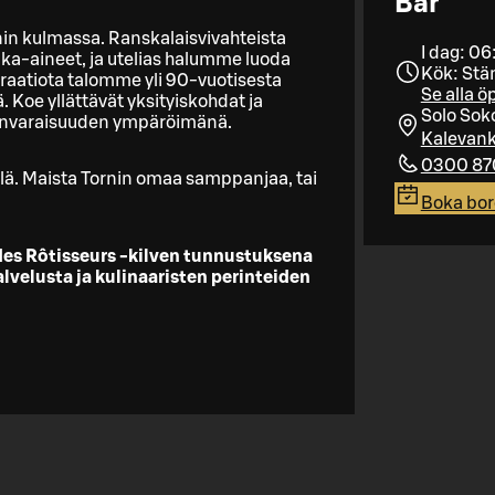
Bar
nin kulmassa. Ranskalaisvivahteista
I dag: 06
a-aineet, ja utelias halumme luoda
Kök: Stä
iraatiota talomme yli 90-vuotisesta
Se alla ö
. Koe yllättävät yksityiskohdat ja
Solo Soko
anvaraisuuden ympäröimänä. ​
Kalevank
0300 87
rellä. Maista Tornin omaa samppanjaa, tai
Boka bo
des Rôtisseurs -kilven tunnustuksena
velusta ja kulinaaristen perinteiden