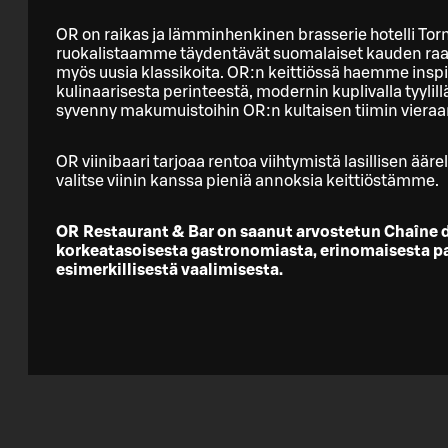
OR on raikas ja lämminhenkinen brasserie hotelli Tor
ruokalistaamme täydentävät suomalaiset kauden raak
myös uusia klassikoita. ​OR:n keittiössä haemme insp
kulinaarisesta perinteestä, modernin kuplivalla tyylillä
syvenny makumuistoihin OR:n kultaisen tiimin viera
OR viinibaari tarjoaa rentoa viihtymistä lasillisen ää
valitse viinin kanssa pieniä annoksia keittiöstämme. ​
OR Restaurant & Bar on saanut arvostetun Chaîne 
korkeatasoisesta gastronomiasta, erinomaisesta pal
esimerkillisestä vaalimisesta.