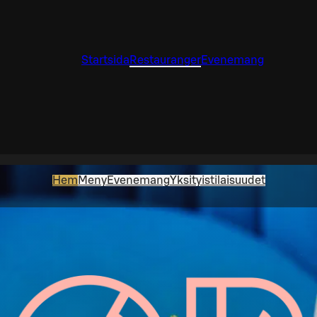
Startsida
Restauranger
Evenemang
Hem
Meny
Evenemang
Yksityistilaisuudet