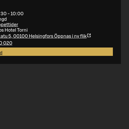
:30 - 10:00
ngd
ppettider
s Hotel Torni
atu 5, 00100 Helsingfors
Öppnas i ny flik
0 020
rd