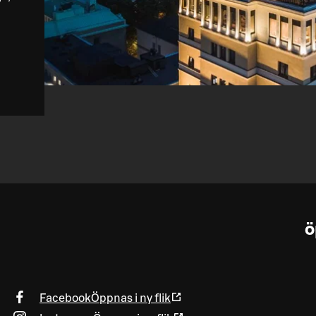
ö
Facebook
Öppnas i ny flik