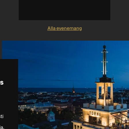
Alla evenemang
us
ti
ja,