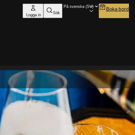
Boka bord
Sök
Logga in