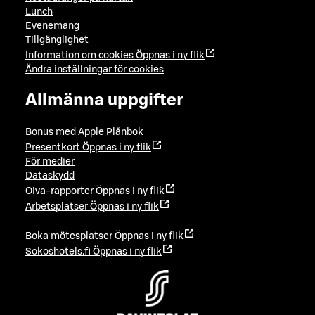
Lunch
Evenemang
Tillgänglighet
Information om cookies
Öppnas i ny flik
Ändra inställningar för cookies
Allmänna uppgifter
Bonus med Apple Plånbok
Presentkort
Öppnas i ny flik
För medier
Dataskydd
Oiva-rapporter
Öppnas i ny flik
Arbetsplatser
Öppnas i ny flik
Boka mötesplatser
Öppnas i ny flik
Sokoshotels.fi
Öppnas i ny flik