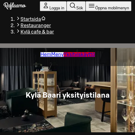
Gå till huvudinnehållet
Logga in
Sök
Öppna mobilmenyn
Startsida
Restauranger
Kylä cafe & bar
Hem
Meny
Yksityiskäyttö
Kylä Baari yksityistilana