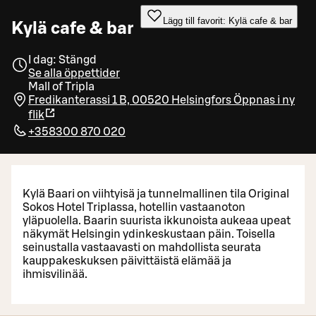
Lägg till favorit: Kylä cafe & bar
Kylä cafe & bar
I dag: Stängd
Se alla öppettider
Mall of Tripla
Fredikanterassi 1 B, 00520 Helsingfors
Öppnas i ny
flik
+358300 870 020
Kylä Baari on viihtyisä ja tunnelmallinen tila Original
Sokos Hotel Triplassa, hotellin vastaanoton
yläpuolella. Baarin suurista ikkunoista aukeaa upeat
näkymät Helsingin ydinkeskustaan päin. Toisella
seinustalla vastaavasti on mahdollista seurata
kauppakeskuksen päivittäistä elämää ja
ihmisvilinää.