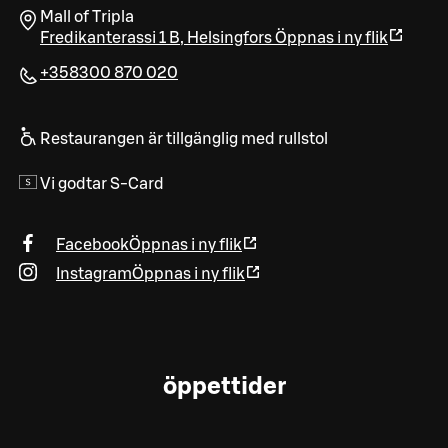
Mall of Tripla
Fredikanterassi 1 B
,
Helsingfors
Öppnas i ny flik
+358300 870 020
Restaurangen är tillgänglig med rullstol
Vi godtar S-Card
Facebook
Öppnas i ny flik
Instagram
Öppnas i ny flik
öppettider