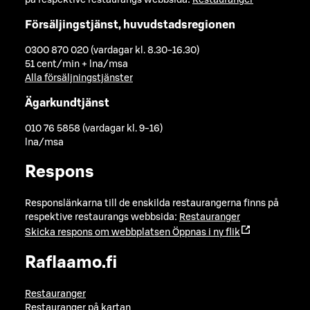
på respektive restaurangs webbsida:
Restauranger
Försäljingstjänst, huvudstadsregionen
0300 870 020 (vardagar kl. 8.30-16.30)
51 cent/min + lna/msa
Alla försäljningstjänster
Ägarkundtjänst
010 76 5858 (vardagar kl. 9-16)
lna/msa
Respons
Responslänkarna till de enskilda restaurangerna finns på
respektive restaurangs webbsida:
Restauranger
Skicka respons om webbplatsen
Öppnas i ny flik
Raflaamo.fi
Restauranger
Restauranger på kartan