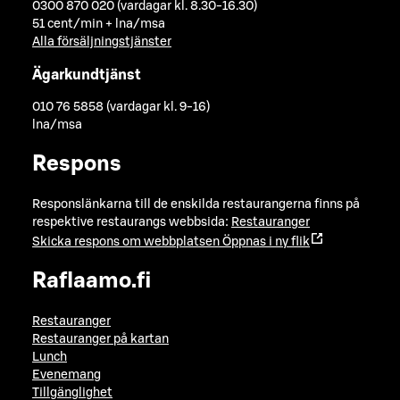
0300 870 020 (vardagar kl. 8.30-16.30)
51 cent/min + lna/msa
Alla försäljningstjänster
Ägarkundtjänst
010 76 5858 (vardagar kl. 9-16)
lna/msa
Respons
Responslänkarna till de enskilda restaurangerna finns på
respektive restaurangs webbsida:
Restauranger
Skicka respons om webbplatsen
Öppnas i ny flik
Raflaamo.fi
Restauranger
Restauranger på kartan
Lunch
Evenemang
Tillgänglighet