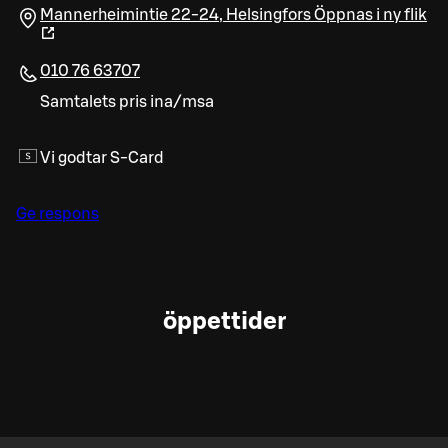
Mannerheimintie 22-24
,
Helsingfors
Öppnas i ny flik
010 76 63707
Samtalets pris ina/msa
Vi godtar S-Card
Ge respons
öppettider