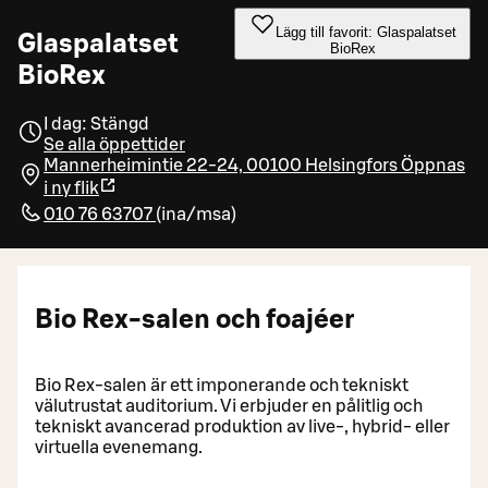
Lägg till favorit: Glaspalatset
Glaspalatset
BioRex
BioRex
I dag: Stängd
Se alla öppettider
Mannerheimintie 22-24, 00100 Helsingfors
Öppnas
i ny flik
010 76 63707
(
ina/msa
)
Bio Rex-salen och foajéer
Bio Rex-salen är ett imponerande och tekniskt
välutrustat auditorium. Vi erbjuder en pålitlig och
tekniskt avancerad produktion av live-, hybrid- eller
virtuella evenemang.