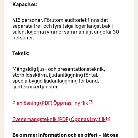
Kapacitet:
415 personer. Förutom auditoriet finns det
separata tre- och fyrsitsiga loger längst bak i
salen, logerna rymmer sammanlagt ungefär 30
personer.
Teknik:
Mångsidig ljus- och presentationsteknik,
storbildsskärm, ljudanläggning för tal,
specialbyggd ljudanläggning för band,
ljudteknikertjänster
Planlösning (PDF)
Öppnas i ny flik
Evenemangsteknik (PDF)
Öppnas i ny flik
Be om mer information och en offert – låt oss