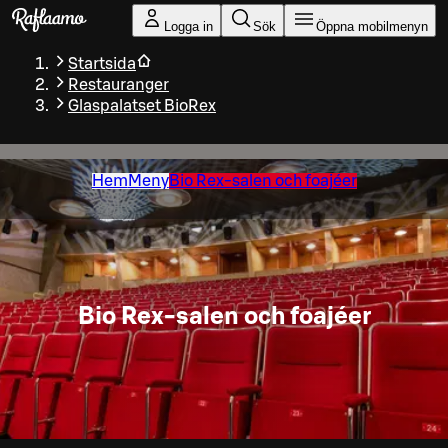
Gå till huvudinnehållet
Logga in
Sök
Öppna mobilmenyn
Startsida
Restauranger
Glaspalatset BioRex
Hem
Meny
Bio Rex-salen och foajéer
Bio Rex-salen och foajéer