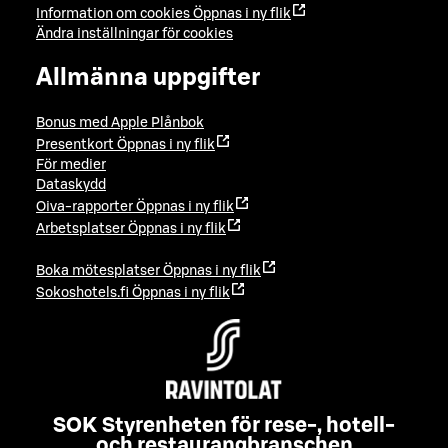
Information om cookies
Öppnas i ny flik
Ändra inställningar för cookies
Allmänna uppgifter
Bonus med Apple Plånbok
Presentkort
Öppnas i ny flik
För medier
Dataskydd
Oiva-rapporter
Öppnas i ny flik
Arbetsplatser
Öppnas i ny flik
Boka mötesplatser
Öppnas i ny flik
Sokoshotels.fi
Öppnas i ny flik
SOK Styrenheten för rese-, hotell-
och restaurangbranschen