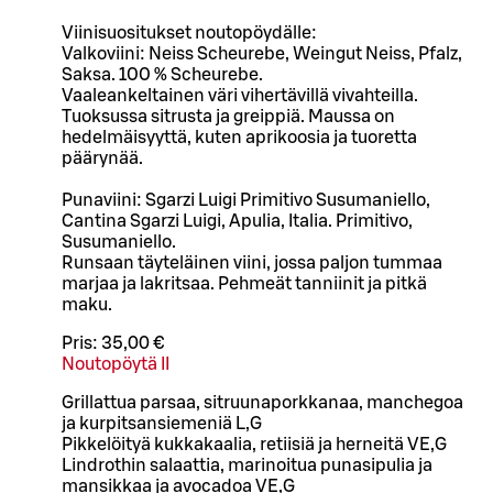
Viinisuositukset noutopöydälle:
Valkoviini: Neiss Scheurebe, Weingut Neiss, Pfalz,
Saksa. 100 % Scheurebe.
Vaaleankeltainen väri vihertävillä vivahteilla.
Tuoksussa sitrusta ja greippiä. Maussa on
hedelmäisyyttä, kuten aprikoosia ja tuoretta
päärynää.
Punaviini: Sgarzi Luigi Primitivo Susumaniello,
Cantina Sgarzi Luigi, Apulia, Italia. Primitivo,
Susumaniello.
Runsaan täyteläinen viini, jossa paljon tummaa
marjaa ja lakritsaa. Pehmeät tanniinit ja pitkä
maku.
Pris:
35,00 €
Noutopöytä II
Grillattua parsaa, sitruunaporkkanaa, manchegoa
ja kurpitsansiemeniä L,G
Pikkelöityä kukkakaalia, retiisiä ja herneitä VE,G
Lindrothin salaattia, marinoitua punasipulia ja
mansikkaa ja avocadoa VE,G