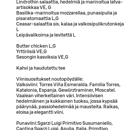
Lindrothin salaattia, hedelmiä ja marinoitua latva-
artisokkaa VE, G
Basilika-marinoitua mozzarellaa, punasipulia ja
pisaratomaattia L,G
Ceasar-salaattia sis. kalaa ja valkosipulikrutonkeja
L
Leipävalikoima ja levitettä L
Butter chicken L,G
Yrttiriisiä VE,G
Sesongin kasviksia VE,G
Kahvi ja haudutettu tee
Viinisuositukset noutopöydälle:
Valkoviini: Torres Viña Esmeralda. Familia Torres,
Katalonia, Espanja. Gewürztraminer, Moscatel.
Vaalean viherkeltainen väri. Intensiivisen
hedelmäinen ja kukkainen tuoksu, jossa kypsää
päärynää, passiohedelmää ja mausteita. Raikas,
eloisa ja elegantti viini.
Punaviini:Sgarzi Luigi Primitivo Susumaniello,
Cantina Sgarzi Luigi, Apulia, Italia. Primitivo,