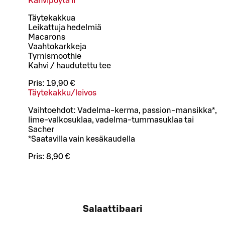
Kahvipöytä II
Täytekakkua
Leikattuja hedelmiä
Macarons
Vaahtokarkkeja
Tyrnismoothie
Kahvi / haudutettu tee
Pris:
19,90 €
Täytekakku/leivos
Vaihtoehdot: Vadelma-kerma, passion-mansikka*,
lime-valkosuklaa, vadelma-tummasuklaa tai
Sacher
*Saatavilla vain kesäkaudella
Pris:
8,90 €
Salaattibaari