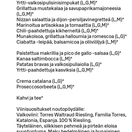
Yrtti-valkosipulisinisimpukat (L,G,M)*
Grillattua mustekalaa ja savupaprikamajoneesia
(L,G,M)*
Nizzan salaattia ja dijon-persiljavinegretteä (L,M)*
Marinoitua artisokkaa ja tomaattia (L,G,M)*
Chili-paahdettuja kikherneitä (L,G,M)*
Munakoisoa, grillattua halloumia ja romescoa (L,G)*
Ciabatta -leipää, balsamicoa ja oliiviöljyä (L,M)*
Paistettua makrillia ja pico de gallo -salsaa (L,G)*
Kanaa saltimbocca (L,M)*
Patatas bravas ja valkosipuliaiolia (L,G)*
Yrtti-paahdettuja kasviksia (L,G,M)*
Crema catalana (L,G)*
Proseccosorbeeta (L,G,M)*
Kahvi ja tee*
Viinisuositukset noutopöydälle:
Valkoviini: Torres Waltraud Riesling, Familia Torres,
Katalonia, Espanja. 100 % Riesling.
Täyteläinen, silkkisen pehmeä ja pirteän eloisa
suuntuntuma. Maku hedelmäinen ja hunajainen.