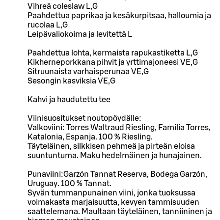
Vihreä coleslaw L,G
Paahdettua paprikaa ja kesäkurpitsaa, halloumia ja
rucolaa L,G
Leipävaliokoima ja levitettä L
Paahdettua lohta, kermaista rapukastiketta L,G
Kikherneporkkana pihvit ja yrttimajoneesi VE,G
Sitruunaista varhaisperunaa VE,G
Sesongin kasviksia VE,G
Kahvi ja haudutettu tee
Viinisuositukset noutopöydälle:
Valkoviini: Torres Waltraud Riesling, Familia Torres,
Katalonia, Espanja. 100 % Riesling.
Täyteläinen, silkkisen pehmeä ja pirteän eloisa
suuntuntuma. Maku hedelmäinen ja hunajainen.
Punaviini:Garzón Tannat Reserva, Bodega Garzón,
Uruguay. 100 % Tannat.
Syvän tummanpunainen viini, jonka tuoksussa
voimakasta marjaisuutta, kevyen tammisuuden
saattelemana. Maultaan täyteläinen, tanniininen ja