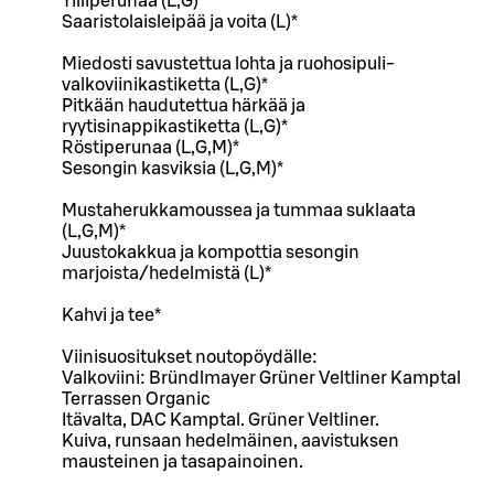
Tilliperunaa (L,G)*
Saaristolaisleipää ja voita (L)*
Miedosti savustettua lohta ja ruohosipuli-
valkoviinikastiketta (L,G)*
Pitkään haudutettua härkää ja
ryytisinappikastiketta (L,G)*
Röstiperunaa (L,G,M)*
Sesongin kasviksia (L,G,M)*
Mustaherukkamoussea ja tummaa suklaata
(L,G,M)*
Juustokakkua ja kompottia sesongin
marjoista/hedelmistä (L)*
Kahvi ja tee*
Viinisuositukset noutopöydälle:
Valkoviini: Bründlmayer Grüner Veltliner Kamptal
Terrassen Organic
Itävalta, DAC Kamptal. Grüner Veltliner.
Kuiva, runsaan hedelmäinen, aavistuksen
mausteinen ja tasapainoinen.