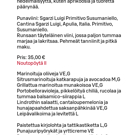
hedelmäisyyttä, kuten aprikoosia ja tuoretta
päärynää.
Punaviini: Sgarzi Luigi Primitivo Susumaniello,
Cantina Sgarzi Luigi, Apulia, Italia. Primitivo,
Susumaniello.
Runsaan täyteläinen viini, jossa paljon tummaa
marjaa ja lakritsaa. Pehmeät tanniinit ja pitkä
maku.
Pris:
35,00 €
Noutopöytä II
Marinoituja oliiveja VE,G
Sitrusmarinoituja katkarapuja ja avocadoa M,G
Grillattua marinoitua munakoisoa VE,G
Portobelloravioleja, pikkelöityä chiliä, rucolaa ja
tummaa balsamico-siirappia L
Lindrothin salaatti, cantaloupemelonia ja
hunajapaahdettua saksanpähkinää VE,G
Leipävalikoima ja levitettä L
Paistettua kirjolohta ja tattikastiketta L,G
Punajuuripyörykät ja yrtticreme VE