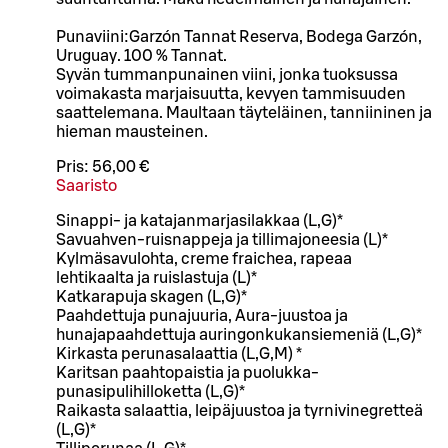
Punaviini:Garzón Tannat Reserva, Bodega Garzón,
Uruguay. 100 % Tannat.
Syvän tummanpunainen viini, jonka tuoksussa
voimakasta marjaisuutta, kevyen tammisuuden
saattelemana. Maultaan täyteläinen, tanniininen ja
hieman mausteinen.
Pris:
56,00 €
Saaristo
Sinappi- ja katajanmarjasilakkaa (L,G)*
Savuahven-ruisnappeja ja tillimajoneesia (L)*
Kylmäsavulohta, creme fraichea, rapeaa
lehtikaalta ja ruislastuja (L)*
Katkarapuja skagen (L,G)*
Paahdettuja punajuuria, Aura-juustoa ja
hunajapaahdettuja auringonkukansiemeniä (L,G)*
Kirkasta perunasalaattia (L,G,M) *
Karitsan paahtopaistia ja puolukka-
punasipulihilloketta (L,G)*
Raikasta salaattia, leipäjuustoa ja tyrnivinegretteä
(L,G)*