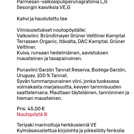
Parmesan-valkosipuliperunagratiinia L,G
Sesongin kasviksia VE,G
Kahvi ja haudutettu tee
Viinisuositukset noutopöydälle:
Valkoviini: Bründlmayer Grüner Veltliner Kamptal
Terrassen Organic, Itävalta, DAC Kamptal. Grüner
Veltliner.
Kuiva, runsaan hedelmäinen, aavistuksen
mausteinen ja tasapainoinen.
Punaviini:Garzón Tannat Reserva, Bodega Garzón,
Uruguay. 100 % Tannat.
Syvän tummanpunainen viini, jonka tuoksussa
voimakasta marjaisuutta, kevyen tammisuuden
saattelemana. Maultaan täyteläinen, tanniininen ja
hieman mausteinen.
Pris:
45,00 €
Noutopöytä III
Teriyaki marinoituja herkkusieniä VE
Kylmäsavustettua kirjolohta ja pikkelöity fenkolia