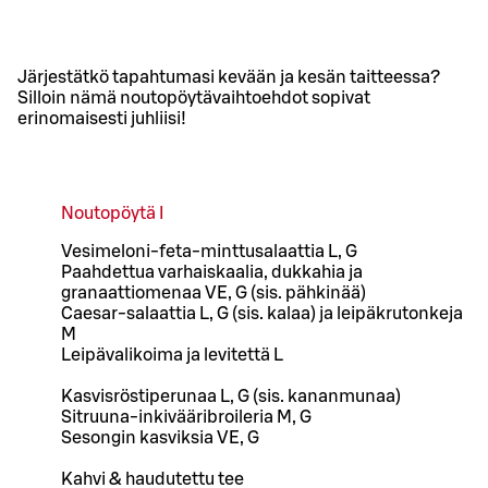
Järjestätkö tapahtumasi kevään ja kesän taitteessa?
Silloin nämä noutopöytävaihtoehdot sopivat
erinomaisesti juhliisi!
Noutopöytä I
Vesimeloni-feta-minttusalaattia L, G
Paahdettua varhaiskaalia, dukkahia ja
granaattiomenaa VE, G (sis. pähkinää)
Caesar-salaattia L, G (sis. kalaa) ja leipäkrutonkeja
M
Leipävalikoima ja levitettä L
Kasvisröstiperunaa L, G (sis. kananmunaa)
Sitruuna-inkivääribroileria M, G
Sesongin kasviksia VE, G
Kahvi & haudutettu tee