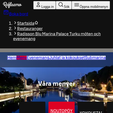
Gå till huvudinnehållet
Logga in
Sök
Öppna mobilmenyn
Boka bord
Startsida
Restauranger
Radisson Blu Marina Palace Turku möten och
evenemang
Hem
Meny
Evenemang
Juhlat ja kokoukset
Submarina
Våra menyer
NOUTOPÖYTÄ