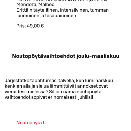
Mendoza, Malbec
Erittäin täyteläinen, intensiivinen, tumman
luumuinen ja tasapainoinen.
Pris:
49,00 €
Noutopöytävaihtoehdot joulu-maaliskuu
Järjestätkö tapahtumasi talvella, kun lumi narskuu
kenkien alla ja sielua lämmittävät annokset ovat
vieraidesi mielessä? Silloin nämä noutopöytä
vaihtoehdot sopivat erinomaisesti juhliisi!
Noutopöytä I