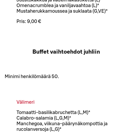
Omenacrumblea ja vaniljavaahtoa (L)*
Mustaherukkamoussea ja suklaata (G,VE)*
Pris:
9,00 €
Buffet vaihtoehdot juhliin
Minimi henkilömäärä 50.
Välimeri
Tomaatti-basilikabruchetta (L,M)*
Calabro-salamia (L,G,M)*
Manchegoa, viikuna-päärynäkompottia ja
rucolanversoja (L,G)*