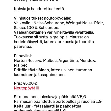
Kahvia ja haudutettua teetä
Viinisuositukset noutopöydälle:
Valkoviini: Neiss Scheurebe, Weingut Neiss, Pfalz,
Saksa. 100 % Scheurebe.
Vaaleankeltainen väri vihertävillä vivahteilla.
Tuoksussa sitrusta ja greippiä. Maussa on
hedelmäisyyttä, kuten aprikoosia ja tuoretta
päärynää.
Punaviini:
Norton Reserva Malbec, Argentiina, Mendoza,
Malbec
Erittäin täyteläinen, intensiivinen, tumman
luumuinen ja tasapainoinen.
Pris:
45,00 €
Noutopöytä III
Sitruunainen coleslaw ja pähkinää VE,G
Parmesan paahdettua portobelloa ja rucolaa L,G
Keltajuuri- fetasalaatti ja paahdettua