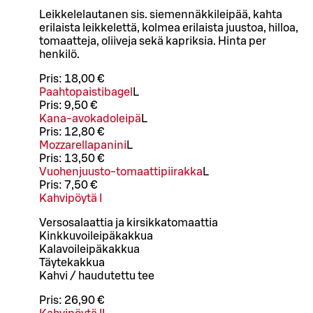
Leikkelelautanen sis. siemennäkkileipää, kahta
erilaista leikkelettä, kolmea erilaista juustoa, hilloa,
tomaatteja, oliiveja sekä kapriksia. Hinta per
henkilö.
Pris:
18,00 €
Paahtopaistibagel
L
Pris:
9,50 €
Kana-avokadoleipä
L
Pris:
12,80 €
Mozzarellapanini
L
Pris:
13,50 €
Vuohenjuusto-tomaattipiirakka
L
Pris:
7,50 €
Kahvipöytä I
Versosalaattia ja kirsikkatomaattia
Kinkkuvoileipäkakkua
Kalavoileipäkakkua
Täytekakkua
Kahvi / haudutettu tee
Pris:
26,90 €