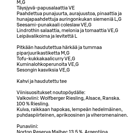
M,G
Täysjyvä-papusalaattia VE
Paahdettua punajuurta, aurajuustoa, pinaattia ja
hunajapaahdettuja auringonkukan siemeniä L,G
Seesami-punakaali coleslaw VE,G
Lindrothin salaattia, melonia ja tomaattia VE,G
Leipävalikoima ja levitettä L
Pitkään haudutettua härkää ja tummaa
piparjuurikastiketta M,G
Tofu-kukkakaalicurry VE,G
Kuminalohkoperunoita VE,G
Sesongin kasviksia VE,G
Kahvi ja haudutettu tee
Viinisuositukset noutopöydälle:
Valkoviini: Wolfberger Riesling, Alsace, Ranska.
100 % Riesling.
Kuiva, raikkaan hapokas, lempeän hedelmäinen,
puhdaspiirteinen, aprikoosinen ja viheromenainen.
Punaviini:
Norton Reserva Malbec 13,5 %, Argentiina,