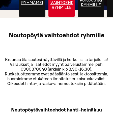
KOKOUSTARJOIL
RYHMÄMENUT
VAIHTOEHDOT
RYHMILLE
RYHMILLE
Noutopöytä vaihtoehdot ryhmille
Kruunaa tilaisuutesi näyttävillä ja herkullisilla tarjoiluilla!
Varaukset ja lisätiedot myyntipalvelustamme, puh.
0300870040 (arkisin klo 8.30-16.30).
Ruokatuotteemme ovat pääsääntöisesti laktoosittomia,
huomioimme etukäteen ilmoitetut erikoisruokavaliot.
Oikeudet hinta- ja raaka-ainemuutoksiin pidätetään.
Noutopöytävaihtoehdot huhti-heinäkuu