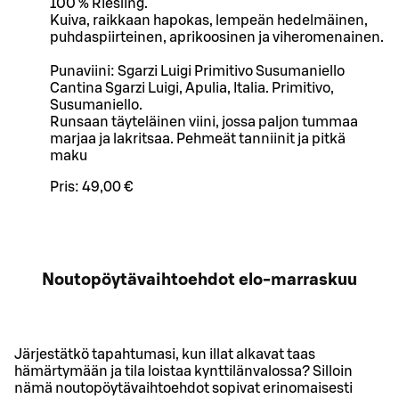
100 % Riesling.
Kuiva, raikkaan hapokas, lempeän hedelmäinen,
puhdaspiirteinen, aprikoosinen ja viheromenainen.
Punaviini: Sgarzi Luigi Primitivo Susumaniello
Cantina Sgarzi Luigi, Apulia, Italia. Primitivo,
Susumaniello.
Runsaan täyteläinen viini, jossa paljon tummaa
marjaa ja lakritsaa. Pehmeät tanniinit ja pitkä
maku
Pris:
49,00 €
Noutopöytävaihtoehdot elo-marraskuu
Järjestätkö tapahtumasi, kun illat alkavat taas
hämärtymään ja tila loistaa kynttilänvalossa? Silloin
nämä noutopöytävaihtoehdot sopivat erinomaisesti