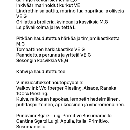
auringonkukan siemeniä L,G
Inkiväärimarinoidut kurkut VE
Lindrothin salaattia, marinoitua paprikaa ja oliiveja
VE,G
Grillattua broileria, kvinoaa ja kasviksia M,G
Leipävalikoima ja levitettä L
Pitkään haudutettua härkää ja timjamikastiketta
M,G
Tomaattinen härkiskastike VE,G
Paahdettua perunaa ja yrttejä VE,G
Sesongin kasviksia VE,G
Kahvi ja haudutettu tee
Viinisuositukset noutopöydälle:
Valkoviini: Wolfberger Riesling, Alsace, Ranska.
100 % Riesling.
Kuiva, raikkaan hapokas, lempeän hedelmäinen,
puhdaspiirteinen, aprikoosinen ja viheromenainen.
Punaviini:Sgarzi Luigi Primitivo Susumaniello,
Cantina Sgarzi Luigi, Apulia, Italia. Primitivo,
Susumaniello.