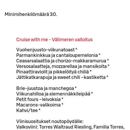
Minimihenkilömäärä 30.
Cruise with me - Välimeren valloitus
Vuohenjuusto-viikunatoast *
Parmankinkkua ja cantaloupemelonia *
Ceasarsalaattia ja chorizo-makkaramurua *
Versosalaatteja, mozzarellaa ja mansikoita *
Pinaattiraviolit ja pikkelöityä chiliä *
Jättikatkarapuja ja sweet chili –kastiketta *
Brie-juustoa ja manchegoa *
Viikunahilloa ja siemennäkkileipää *
Petit fours –leivoksia *
Macarons-valikoima *
Kahvi/tee *
Viinisuositukset noutopöydälle:
Valkoviini: Torres Waltraud Riesling, Familia Torres,