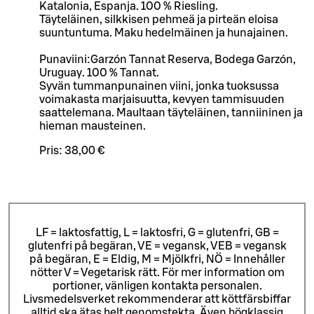
Katalonia, Espanja. 100 % Riesling.
Täyteläinen, silkkisen pehmeä ja pirteän eloisa
suuntuntuma. Maku hedelmäinen ja hunajainen.
Punaviini:Garzón Tannat Reserva, Bodega Garzón,
Uruguay. 100 % Tannat.
Syvän tummanpunainen viini, jonka tuoksussa
voimakasta marjaisuutta, kevyen tammisuuden
saattelemana. Maultaan täyteläinen, tanniininen ja
hieman mausteinen.
Pris:
38,00 €
LF = laktosfattig, L = laktosfri, G = glutenfri, GB =
glutenfri på begäran, VE = vegansk, VEB = vegansk
på begäran, E = Eldig, M = Mjölkfri, NÖ = Innehåller
nötter V = Vegetarisk rätt. För mer information om
portioner, vänligen kontakta personalen.
Livsmedelsverket rekommenderar att köttfärsbiffar
alltid ska ätas helt genomstekta. Även högklassig