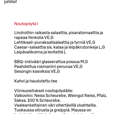
juhliisi!
Noutopöytä I
Lindrothin raikasta salaattia, pisaratomaattia ja
rapeaa fenkolia VE,G
Lehtikaali-punakaalisalaattia ja tyrniä VE,G
Caesar-salaattia sis. kalaa ja leipäkrutonkeja L,G
Leipävalikoima ja levitettä L
BBQ-inkivääri glaseerattua possua M,G
Paahdettua rosmariini perunaa VE,G
Sesongin kasviksia VE,G
Kahvi ja haudutettu tee
Viinisuositukset noutopöydälle:
Valkoviini: Neiss Scheurebe, Weingut Neiss, Pfalz,
Saksa. 100 % Scheurebe.
Vaaleankeltainen väri vihertävillä vivahteilla.
Tuoksussa sitrusta ja greippiä. Maussa on