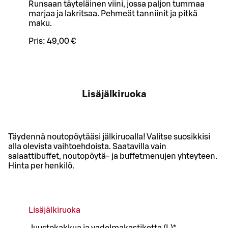
Runsaan täyteläinen viini, jossa paljon tummaa
marjaa ja lakritsaa. Pehmeät tanniinit ja pitkä
maku.
Pris:
49,00 €
Lisäjälkiruoka
Täydennä noutopöytääsi jälkiruoalla! Valitse suosikkisi
alla olevista vaihtoehdoista. Saatavilla vain
salaattibuffet, noutopöytä- ja buffetmenujen yhteyteen.
Hinta per henkilö.
Lisäjälkiruoka
Juustokakkua ja vadelmakastiketta (L)*