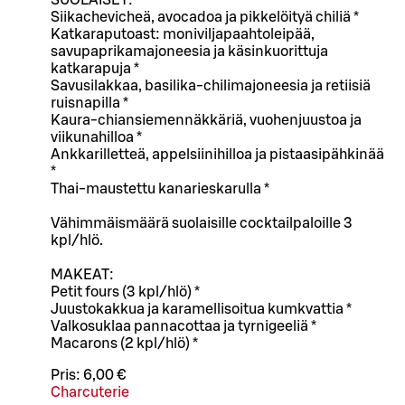
SUOLAISET:
Siikachevicheä, avocadoa ja pikkelöityä chiliä *
Katkaraputoast: moniviljapaahtoleipää,
savupaprikamajoneesia ja käsinkuorittuja
katkarapuja *
Savusilakkaa, basilika-chilimajoneesia ja retiisiä
ruisnapilla *
Kaura-chiansiemennäkkäriä, vuohenjuustoa ja
viikunahilloa *
Ankkarilletteä, appelsiinihilloa ja pistaasipähkinää
*
Thai-maustettu kanarieskarulla *
Vähimmäismäärä suolaisille cocktailpaloille 3
kpl/hlö.
MAKEAT:
Petit fours (3 kpl/hlö) *
Juustokakkua ja karamellisoitua kumkvattia *
Valkosuklaa pannacottaa ja tyrnigeeliä *
Macarons (2 kpl/hlö) *
Pris:
6,00 €
Charcuterie