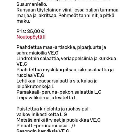
Susumaniello.
Runsaan täyteläinen viini, jossa paljon tummaa
marjaa ja lakritsaa. Pehmeät tanniinit ja pitkä
maku.
Pris:
35,00 €
Noutopöytä II
Paahdettua maa-artisokka, piparjuurta ja
sahramiaioilia VE,G
Lindrothin salaattia, veriappelsiinia ja kurkkua
VE,G
Paahdettua myskikurpitsaa, silmusalaattia ja
rucolaa VE,G
Lehtikaali caesarsalaattia sis. kalaa ja
leipäkrutonkeja L
Parsakaali-peruna-pekonisalaattia L,G
Leipävalikoima ja levitettä L
Paistettua kirjolohta ja ruohosipuli-
valkoviinikastiketta L,G
Metsäsienikääryleet ja puolukkaa VE,G
Pinaatti-perunamuusia L,G
Sesongin kasviksia VE,G