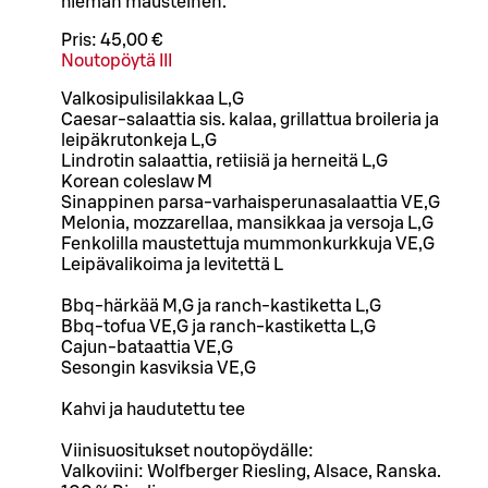
hieman mausteinen.
Pris:
45,00 €
Noutopöytä III
Valkosipulisilakkaa L,G
Caesar-salaattia sis. kalaa, grillattua broileria ja
leipäkrutonkeja L,G
Lindrotin salaattia, retiisiä ja herneitä L,G
Korean coleslaw M
Sinappinen parsa-varhaisperunasalaattia VE,G
Melonia, mozzarellaa, mansikkaa ja versoja L,G
Fenkolilla maustettuja mummonkurkkuja VE,G
Leipävalikoima ja levitettä L
Bbq-härkää M,G ja ranch-kastiketta L,G
Bbq-tofua VE,G ja ranch-kastiketta L,G
Cajun-bataattia VE,G
Sesongin kasviksia VE,G
Kahvi ja haudutettu tee
Viinisuositukset noutopöydälle:
Valkoviini: Wolfberger Riesling, Alsace, Ranska.