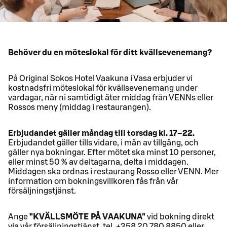
Behöver du en möteslokal för ditt kvällsevenemang?
På Original Sokos Hotel Vaakuna i Vasa erbjuder vi
kostnadsfri möteslokal för kvällsevenemang under
vardagar, när ni samtidigt äter middag från VENNs eller
Rossos meny (middag i restaurangen).
Erbjudandet gäller måndag till torsdag kl. 17–22.
Erbjudandet gäller tills vidare, i mån av tillgång, och
gäller nya bokningar. Efter mötet ska minst 10 personer,
eller minst 50 % av deltagarna, delta i middagen.
Middagen ska ordnas i restaurang Rosso eller VENN. Mer
information om bokningsvillkoren fås från vår
försäljningstjänst.
Ange
”KVÄLLSMÖTE PÅ VAAKUNA”
vid bokning direkt
via vår försäljningstjänst, tel. +358 20 780 8850 eller