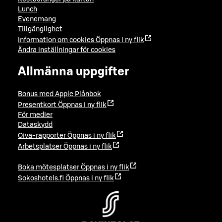
Lunch
Evenemang
Tillgänglighet
Information om cookies
Öppnas i ny flik
Ändra inställningar för cookies
Allmänna uppgifter
Bonus med Apple Plånbok
Presentkort
Öppnas i ny flik
För medier
Dataskydd
Oiva-rapporter
Öppnas i ny flik
Arbetsplatser
Öppnas i ny flik
Boka mötesplatser
Öppnas i ny flik
Sokoshotels.fi
Öppnas i ny flik