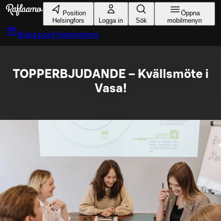
Gå till huvudinnehållet
Position
Öppna
Helsingfors
Logga in
Sök
mobilmenyn
Boka bord
Helsingfors
TOPPERBJUDANDE – Kvällsmöte i
Vasa!