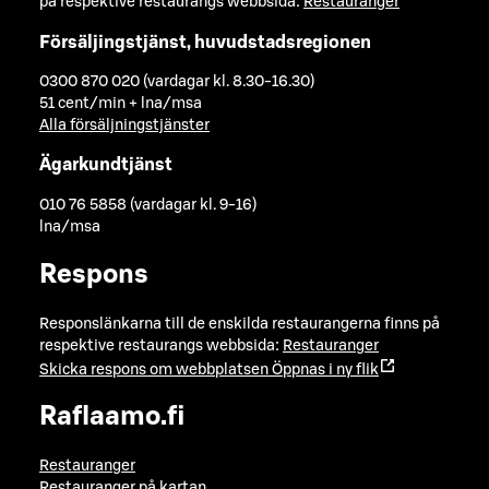
på respektive restaurangs webbsida:
Restauranger
Försäljingstjänst, huvudstadsregionen
0300 870 020 (vardagar kl. 8.30-16.30)
51 cent/min + lna/msa
Alla försäljningstjänster
Ägarkundtjänst
010 76 5858 (vardagar kl. 9-16)
lna/msa
Respons
Responslänkarna till de enskilda restaurangerna finns på
respektive restaurangs webbsida:
Restauranger
Skicka respons om webbplatsen
Öppnas i ny flik
Raflaamo.fi
Restauranger
Restauranger på kartan