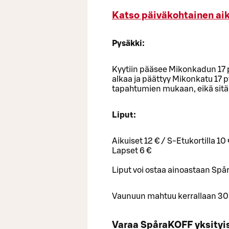
Katso päiväkohtainen aik
Pysäkki:
Kyytiin pääsee Mikonkadun 17 p
alkaa ja päättyy Mikonkatu 17 py
tapahtumien mukaan, eikä sitä 
Liput:
Aikuiset 12 € / S-Etukortilla 10
Lapset 6 €
Liput voi ostaa ainoastaan Spår
Vaunuun mahtuu kerrallaan 30 
Varaa SpåraKOFF yksityis