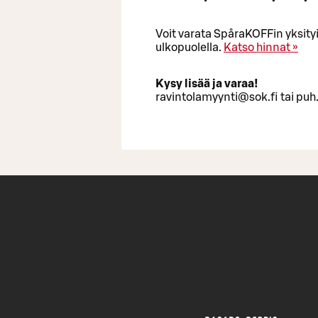
Voit varata SpåraKOFFin yksity
ulkopuolella.
Katso hinnat »
Kysy lisää ja varaa!
ravintolamyynti@sok.fi tai p