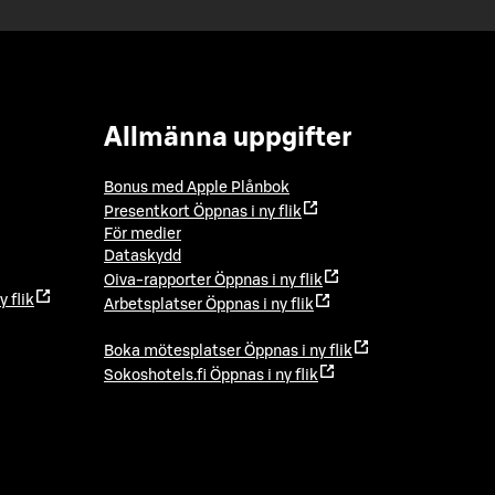
Allmänna uppgifter
Bonus med Apple Plånbok
Presentkort
Öppnas i ny flik
För medier
Dataskydd
Oiva-rapporter
Öppnas i ny flik
y flik
Arbetsplatser
Öppnas i ny flik
Boka mötesplatser
Öppnas i ny flik
Sokoshotels.fi
Öppnas i ny flik