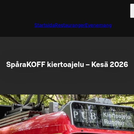
Startsida
Restauranger
Evenemang
SpåraKOFF kiertoajelu – Kesä 2026