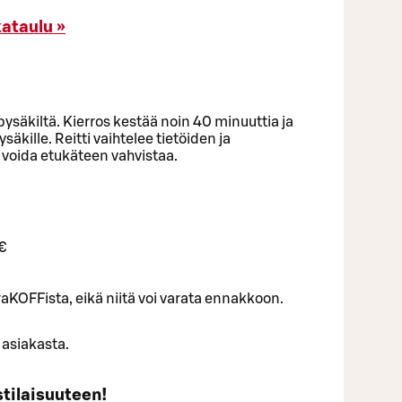
ataulu »
ysäkiltä. Kierros kestää noin 40 minuuttia ja
säkille. Reitti vaihtelee tietöiden ja
voida etukäteen vahvistaa.
 €
aKOFFista, eikä niitä voi varata ennakkoon.
asiakasta.
tilaisuuteen!