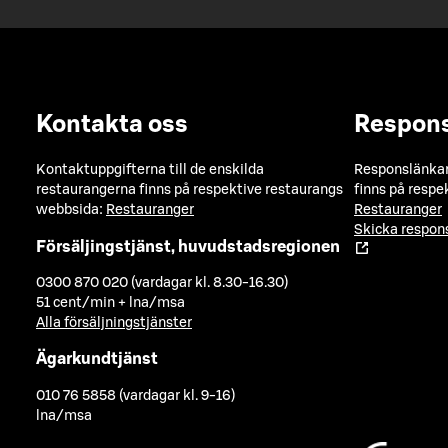
Kontakta oss
Respon
Kontaktuppgifterna till de enskilda
Responslänkarn
restaurangerna finns på respektive restaurangs
finns på respe
webbsida:
Restauranger
Restauranger
Skicka respo
Försäljingstjänst, huvudstadsregionen
0300 870 020 (vardagar kl. 8.30-16.30)
51 cent/min + lna/msa
Alla försäljningstjänster
Ägarkundtjänst
010 76 5858 (vardagar kl. 9-16)
lna/msa