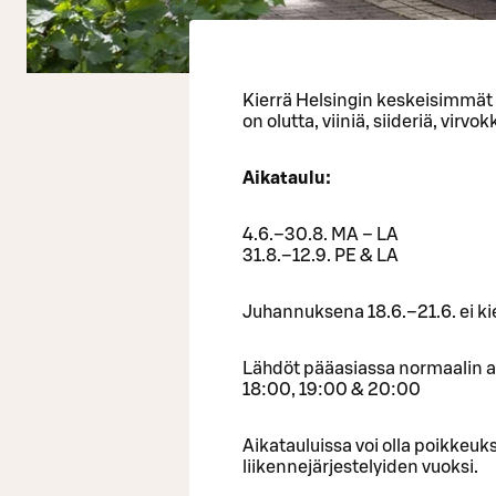
Kierrä Helsingin keskeisimmät
on olutta, viiniä, siideriä, vi
Aikataulu:
4.6.–30.8. MA – LA
31.8.–12.9. PE & LA
Juhannuksena 18.6.–21.6. ei kie
Lähdöt pääasiassa normaalin a
18:00, 19:00 & 20:00
Aikatauluissa voi olla poikkeuks
liikennejärjestelyiden vuoksi.