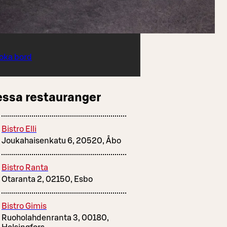
oka bord
essa restauranger
Bistro Elli
Joukahaisenkatu 6, 20520, Åbo
Bistro Ranta
Otaranta 2, 02150, Esbo
Bistro Gimis
Ruoholahdenranta 3, 00180,