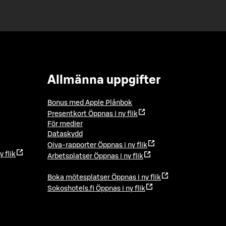
Allmänna uppgifter
Bonus med Apple Plånbok
Presentkort
Öppnas i ny flik
För medier
Dataskydd
Oiva-rapporter
Öppnas i ny flik
y flik
Arbetsplatser
Öppnas i ny flik
Boka mötesplatser
Öppnas i ny flik
Sokoshotels.fi
Öppnas i ny flik