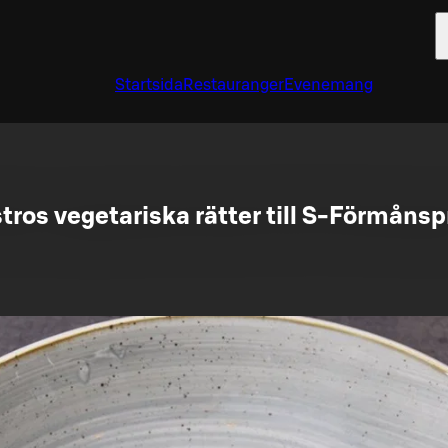
Startsida
Restauranger
Evenemang
tros vegetariska rätter till S-Förmånsp