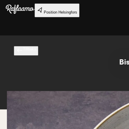
Gå till huvudinnehållet
Position
Helsingfors
Tillbaka
Bis