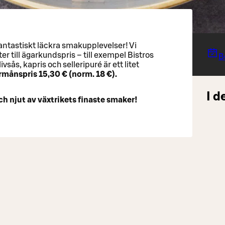
fantastiskt läckra smakupplevelser! Vi
ter till ägarkundspris – till exempel Bistros
B
ås, kapris och selleripuré är ett litet
örmånspris 15,30 € (norm. 18 €).
I d
h njut av växtrikets finaste smaker!