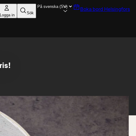
Boka bord
Helsingfors
Sök
Logga in
ris!