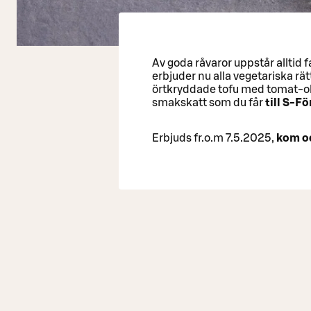
Av goda råvaror uppstår alltid 
erbjuder nu alla vegetariska rät
örtkryddade tofu med tomat-olivs
smakskatt som du får
till S-F
Erbjuds fr.o.m 7.5.2025,
kom oc