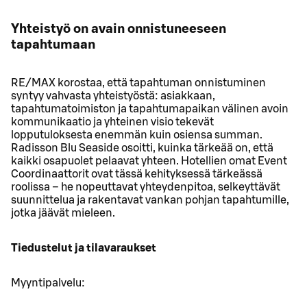
Yhteistyö on avain onnistuneeseen
tapahtumaan
RE/MAX korostaa, että tapahtuman onnistuminen
syntyy vahvasta yhteistyöstä: asiakkaan,
tapahtumatoimiston ja tapahtumapaikan välinen avoin
kommunikaatio ja yhteinen visio tekevät
lopputuloksesta enemmän kuin osiensa summan.
Radisson Blu Seaside osoitti, kuinka tärkeää on, että
kaikki osapuolet pelaavat yhteen. Hotellien omat Event
Coordinaattorit ovat tässä kehityksessä tärkeässä
roolissa – he nopeuttavat yhteydenpitoa, selkeyttävät
suunnittelua ja rakentavat vankan pohjan tapahtumille,
jotka jäävät mieleen.
Tiedustelut ja tilavaraukset
Myyntipalvelu: