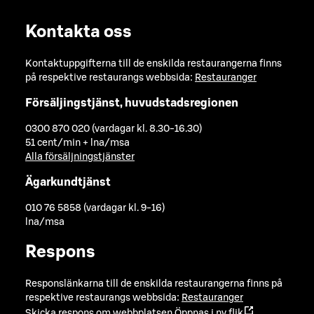
Kontakta oss
Kontaktuppgifterna till de enskilda restaurangerna finns
på respektive restaurangs webbsida:
Restauranger
Försäljingstjänst, huvudstadsregionen
0300 870 020 (vardagar kl. 8.30-16.30)
51 cent/min + lna/msa
Alla försäljningstjänster
Ägarkundtjänst
010 76 5858 (vardagar kl. 9-16)
lna/msa
Respons
Responslänkarna till de enskilda restaurangerna finns på
respektive restaurangs webbsida:
Restauranger
Skicka respons om webbplatsen
Öppnas i ny flik