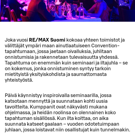
Joka vuosi
RE/MAX Suomi
kokoaa yhteen toimistot ja
välittäjät ympäri maan ainutlaatuiseen Convention-
tapahtumaan, jossa jaetaan oivalluksia, juhlitaan
onnistumisia ja rakennetaan tulevaisuutta yhdessä.
Tapahtuma on enemmän kuin seminaari ja iltajuhla – se
on kokemus, jonka onnistuminen syntyy tarkoin
mietityistä yksityiskohdista ja saumattomasta
yhteistyöstä.
Päivä käynnistyy inspiroivalla seminaarilla, jossa
katsotaan mennyttä ja suunnataan kohti uusia
tavoitteita. Kumppanit ovat näkyvästi mukana
ohjelmassa, ja heidän roolinsa on olennainen koko
tapahtuman sisällössä. Kun ilta koittaa, on aika
suunnata katseet gaalaan – vuoden odotetuimpaan
juhlaan, jossa loistavat niin osallistujat kuin tunnelmakin.