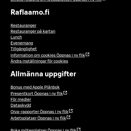
Raflaamo.fi
Restauranger
Restauranger på kartan
Lunch
Evenemang
Tillgänglighet
Information om cookies
Öppnas i ny flik
Ändra inställningar för cookies
Allmänna uppgifter
Bonus med Apple Plånbok
Presentkort
Öppnas i ny flik
För medier
Dataskydd
Oiva-rapporter
Öppnas i ny flik
Arbetsplatser
Öppnas i ny flik
Boka mötesplatser
Öppnas i ny flik