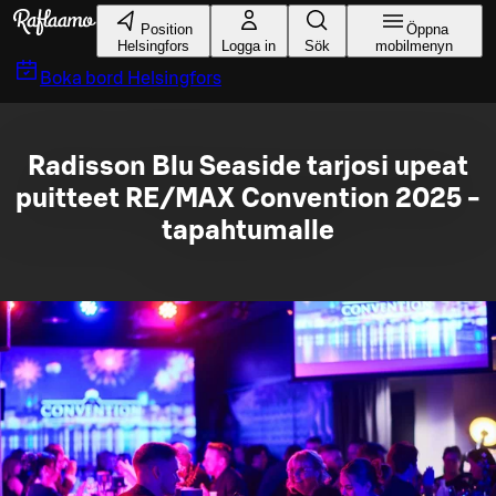
Gå till huvudinnehållet
Position
Öppna
Helsingfors
Logga in
Sök
mobilmenyn
Boka bord
Helsingfors
Radisson Blu Seaside tarjosi upeat
puitteet RE/MAX Convention 2025 -
tapahtumalle