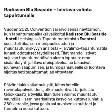
Radisson Blu Seaside – loistava valinta
tapahtumalle
Vuoden 2025 Convention sai arvoisensa näyttämön,
kun tapahtumapaikaksi valikoitui
Radisson Blu Seaside
-hotelli
Helsingissä. Tapahtumatoimisto
Eventroi
suositteli tilaa sen monipuolisuuden ja
muuntautumiskyvyn ansiosta – ja Valimo-tapahtumatila
lunasti odotukset täydellisesti. Tilat mahdollistivat
sujuvan tapahtumapäivän alusta loppuun: oma
sisäänkäynti ja tilava eteispalvelualue takasivat
jouhevan saapumisen, ja kumppanialueelle oli luonteva
sijoitus heti tapahtumatilan yhteyteen.
Päivän tiukka aikataulu piti, kiitos hotellin
ravintolapalveluiden, jotka huolehtivat tarjoiluista
tehokkaasti ja tyylillä. Illan tullen Valimo muuntautui
vauhdilla – seminaarisalista kasvoi vaikuttava juhlatila
250 vieraalle, jossa gaala sai arvoisensa puitteet ja
tunnelma nousi kattoon.