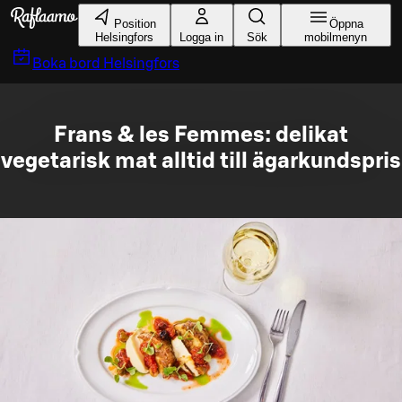
Gå till huvudinnehållet
Position
Öppna
Helsingfors
Logga in
Sök
mobilmenyn
Boka bord
Helsingfors
Frans & les Femmes: delikat
vegetarisk mat alltid till ägarkundspris