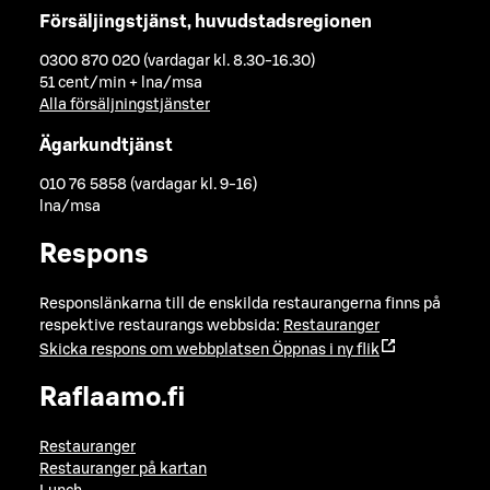
Försäljingstjänst, huvudstadsregionen
0300 870 020 (vardagar kl. 8.30-16.30)
51 cent/min + lna/msa
Alla försäljningstjänster
Ägarkundtjänst
010 76 5858 (vardagar kl. 9-16)
lna/msa
Respons
Responslänkarna till de enskilda restaurangerna finns på
respektive restaurangs webbsida:
Restauranger
Skicka respons om webbplatsen
Öppnas i ny flik
Raflaamo.fi
Restauranger
Restauranger på kartan