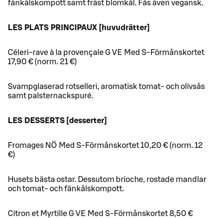
fänkålskompott samt fräst blomkål. Fås även vegansk.
LES PLATS PRINCIPAUX [huvudrätter]
Céleri-rave à la provençale G VE Med S-Förmånskortet
17,90 € (norm. 21 €)
Svampglaserad rotselleri, aromatisk tomat- och olivsås
samt palsternackspuré.
LES DESSERTS [desserter]
Fromages NÖ Med S-Förmånskortet 10,20 € (norm. 12
€)
Husets bästa ostar. Dessutom brioche, rostade mandlar
och tomat- och fänkålskompott.
Citron et Myrtille G VE Med S-Förmånskortet 8,50 €