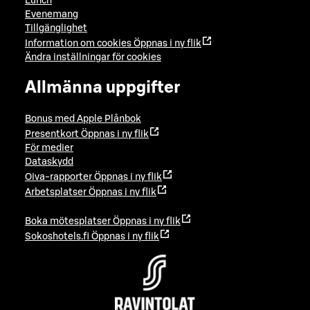
Lunch
Evenemang
Tillgänglighet
Information om cookies
Öppnas i ny flik
Ändra inställningar för cookies
Allmänna uppgifter
Bonus med Apple Plånbok
Presentkort
Öppnas i ny flik
För medier
Dataskydd
Oiva-rapporter
Öppnas i ny flik
Arbetsplatser
Öppnas i ny flik
Boka mötesplatser
Öppnas i ny flik
Sokoshotels.fi
Öppnas i ny flik