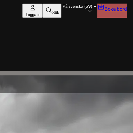
Boka bord
Sök
Logga in