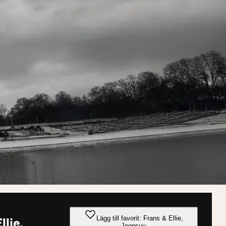
Lägg till favorit: Frans & Ellie,
llie,
Joensuu