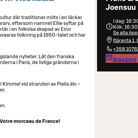
Joensuu
kultur där traditioner möts i en läcker
I dag: 16:3
arv, eftersom namnet Ellie syftar på
Kök: 16:30
ktär i en folkvisa skapad av Eino
Se alla öpp
vaaras tolkning på 1950-talet och har
Itäranta 1
+358 1078
ngslande nyheter. Låt den franska
Boka bord
derna i Paris, de livliga gränderna i
el Kimmel vid stranden av Pielis älv –
er.
en.
 Votre morceau de France!