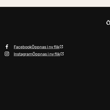
Ö
Facebook
Öppnas i ny flik
Instagram
Öppnas i ny flik