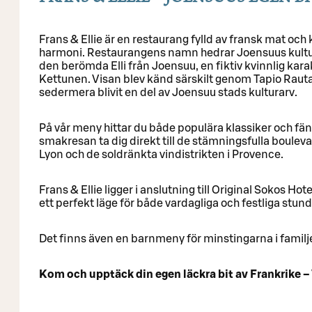
Frans & Ellie är en restaurang fylld av fransk mat och 
harmoni. Restaurangens namn hedrar Joensuus kultur
den berömda Elli från Joensuu, en fiktiv kvinnlig kara
Kettunen. Visan blev känd särskilt genom Tapio Rauta
sedermera blivit en del av Joensuu stads kulturarv.
På vår meny hittar du både populära klassiker och fä
smakresan ta dig direkt till de stämningsfulla boulevar
Lyon och de soldränkta vindistrikten i Provence.
Frans & Ellie ligger i anslutning till Original Sokos Hot
ett perfekt läge för både vardagliga och festliga stund
Det finns även en barnmeny för minstingarna i familj
Kom och upptäck din egen läckra bit av Frankrike –