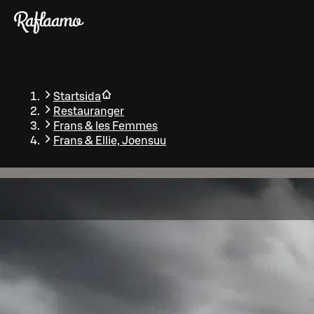
Gå till huvudinnehållet
Startsida
Restauranger
Frans & les Femmes
Frans & Ellie, Joensuu