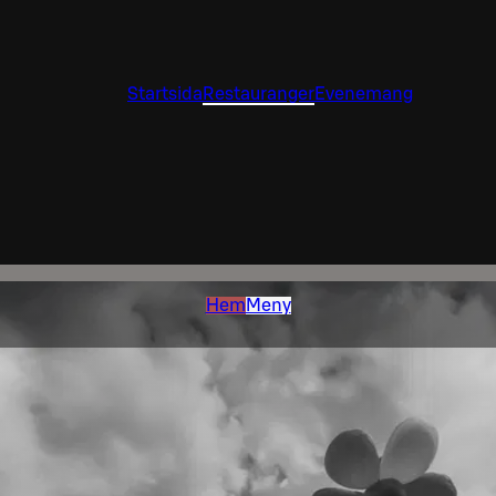
Startsida
Restauranger
Evenemang
Hem
Meny