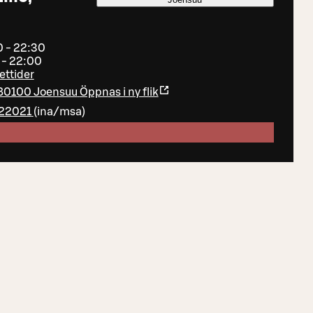
0 - 22:30
 - 22:00
ettider
, 80100 Joensuu
Öppnas i ny flik
22021
(
ina/msa
)