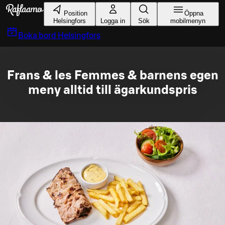
Gå till huvudinnehållet
Position
Öppna
Helsingfors
Logga in
Sök
mobilmenyn
Boka bord
Helsingfors
Frans & les Femmes & barnens egen
meny alltid till ägarkundspris