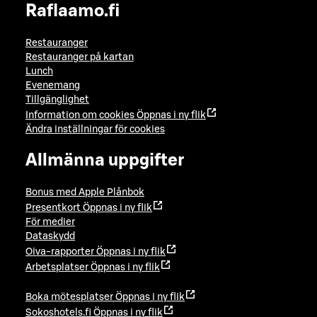
Raflaamo.fi
Restauranger
Restauranger på kartan
Lunch
Evenemang
Tillgänglighet
Information om cookies
Öppnas i ny flik
Ändra inställningar för cookies
Allmänna uppgifter
Bonus med Apple Plånbok
Presentkort
Öppnas i ny flik
För medier
Dataskydd
Oiva-rapporter
Öppnas i ny flik
Arbetsplatser
Öppnas i ny flik
Boka mötesplatser
Öppnas i ny flik
Sokoshotels.fi
Öppnas i ny flik