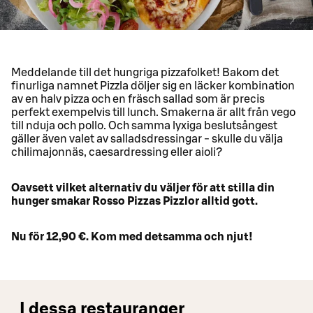
Meddelande till det hungriga pizzafolket! Bakom det
finurliga namnet Pizzla döljer sig en läcker kombination
av en halv pizza och en fräsch sallad som är precis
perfekt exempelvis till lunch. Smakerna är allt från vego
till nduja och pollo. Och samma lyxiga beslutsångest
gäller även valet av salladsdressingar - skulle du välja
chilimajonnäs, caesardressing eller aioli?
Oavsett vilket alternativ du väljer för att stilla din
hunger smakar Rosso Pizzas Pizzlor alltid gott.
Nu för 12,90 €. Kom med detsamma och njut!
I dessa restauranger