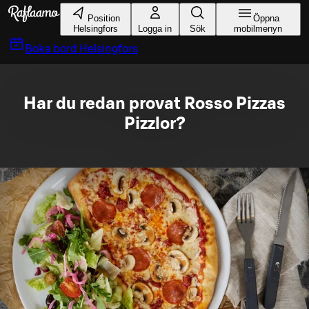
Gå till huvudinnehållet
Position
Öppna
Helsingfors
Logga in
Sök
mobilmenyn
Boka bord
Helsingfors
Har du redan provat Rosso Pizzas
Pizzlor?