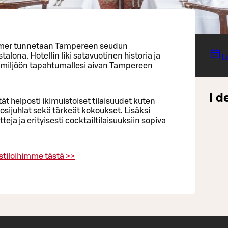
mmer tunnetaan Tampereen seudun
alona. Hotellin liki satavuotinen historia ja
L
n miljöön tapahtumallesi aivan Tampereen
I d
t helposti ikimuistoiset tilaisuudet kuten
vuosijuhlat sekä tärkeät kokoukset. Lisäksi
teja ja erityisesti cocktailtilaisuuksiin sopiva
ustiloihimme tästä >>