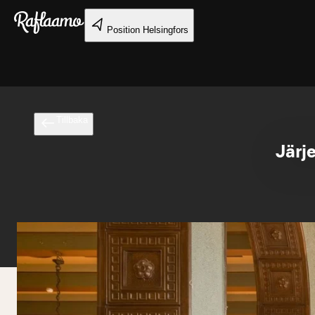
Gå till huvudinnehållet
Position
Helsingfors
Tillbaka
Järj