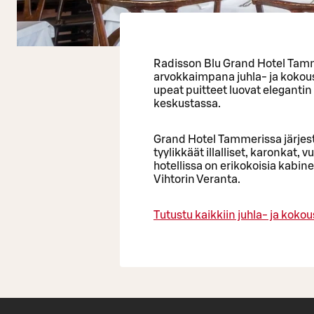
Radisson Blu Grand Hotel Ta
arvokkaimpana juhla- ja kokoust
upeat puitteet luovat eleganti
keskustassa.
Grand Hotel Tammerissa järjestä
tyylikkäät illalliset, karonkat, 
hotellissa on erikokoisia kabinet
Vihtorin Veranta.
Tutustu kaikkiin juhla- ja koko