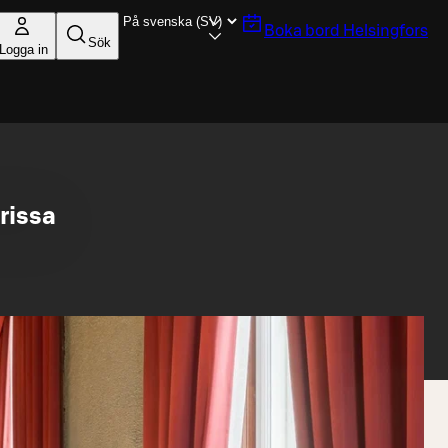
Boka bord
Helsingfors
Sök
Logga in
rissa