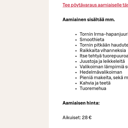
Tee pöytävaraus aamiaiselle tä
Aamiainen sisältää mm.
Tornin Irma-hapanjuur
Smoothieta
Tornin pitkään haudut
Raikkaita vihanneksia
Itse tehtyä tuorepuuro
Juustoja ja leikkeleitä
Valikoiman lämpimiä s
Hedelmävalikoiman
Pieniä makeita, sekä m
Kahvia ja teetä
Tuoremehua
Aamiaisen hinta:
Aikuiset: 28 €