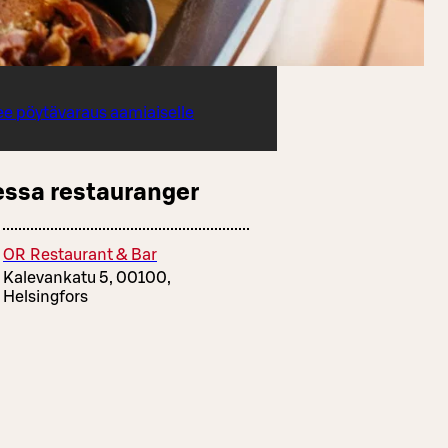
ee pöytävaraus aamiaiselle
essa restauranger
OR Restaurant & Bar
Kalevankatu 5, 00100,
Helsingfors