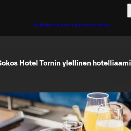
Startsida
Restauranger
Evenemang
Sokos Hotel Tornin ylellinen hotelliaam