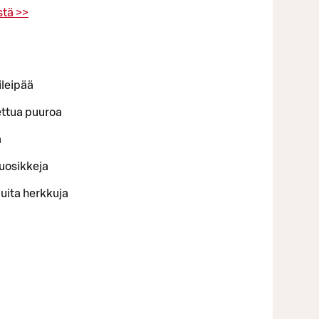
stä >>
ileipää
ettua puuroa
a
uosikkeja
uita herkkuja