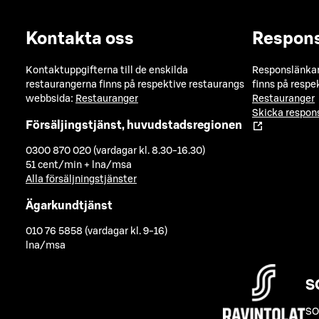
Kontakta oss
Respon
Kontaktuppgifterna till de enskilda
Responslänkarn
restaurangerna finns på respektive restaurangs
finns på respe
webbsida:
Restauranger
Restauranger
Skicka respo
Försäljingstjänst, huvudstadsregionen
0300 870 020 (vardagar kl. 8.30-16.30)
51 cent/min + lna/msa
Alla försäljningstjänster
Ägarkundtjänst
010 76 5858 (vardagar kl. 9-16)
lna/msa
S
SO