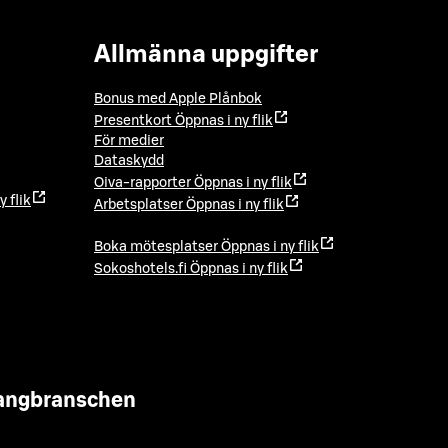
Allmänna uppgifter
Bonus med Apple Plånbok
Presentkort
Öppnas i ny flik
För medier
Dataskydd
Oiva-rapporter
Öppnas i ny flik
y flik
Arbetsplatser
Öppnas i ny flik
Boka mötesplatser
Öppnas i ny flik
Sokoshotels.fi
Öppnas i ny flik
urangbranschen