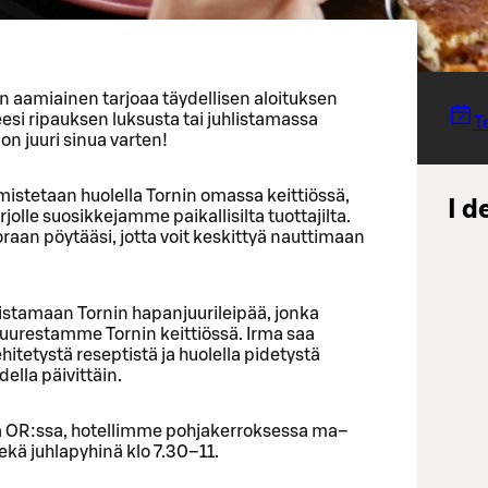
en aamiainen tarjoaa täydellisen aloituksen
eesi ripauksen luksusta tai juhlistamassa
T
n juuri sinua varten!
istetaan huolella Tornin omassa keittiössä,
I d
olle suosikkejamme paikallisilta tuottajilta.
raan pöytääsi, jotta voit keskittyä nauttimaan
stamaan Tornin hapanjuurileipää, jonka
urestamme Tornin keittiössä. Irma saa
tetystä reseptistä ja huolella pidetystä
ella päivittäin.
la OR:ssa, hotellimme pohjakerroksessa ma–
ekä juhlapyhinä klo 7.30–11.