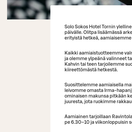
Solo Sokos Hotel Tornin ylellin
päivälle. Olitpa lisäämässä ark
erityistä hetkeä, aamiaisemme o
Kaikki aamiaistuotteemme valm
ja olemme ylpeänä valinneet tarj
Kahvin tai teen tarjoilemme suo
kiireettömästä hetkestä.
Suosittelemme aamiaisella mai
leivomme omasta Irma-hapanju
ominaisen makunsa pitkään kehi
juuresta, jota ruokimme rakkaud
Aamiainen tarjoillaan Ravinto
pe 6.30–10 ja viikonloppuisin s