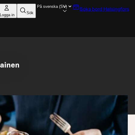
Boka bord
Helsingfors
Sök
Logga in
iainen