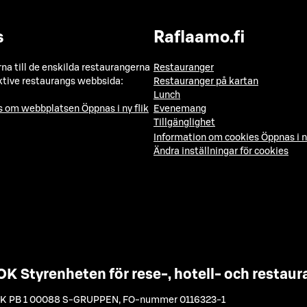
s
Raflaamo.fi
a till de enskilda restaurangerna
Restauranger
ktive restaurangs webbsida:
Restauranger på kartan
Lunch
ns om webbplatsen
Öppnas i ny flik
Evenemang
Tillgänglighet
Information om cookies
Öppnas i n
Ändra inställningar för cookies
OK Styrenheten för rese-, hotell- och resta
K PB 1 00088 S-GRUPPEN
,
FO-nummer 0116323-1