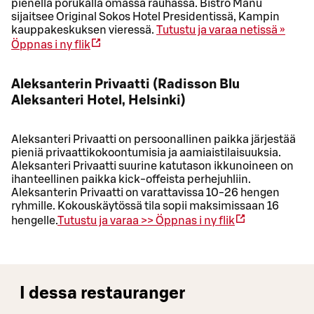
pienellä porukalla omassa rauhassa. Bistro Manu
sijaitsee Original Sokos Hotel Presidentissä, Kampin
kauppakeskuksen vieressä.
Tutustu ja varaa netissä »
Öppnas i ny flik
Aleksanterin Privaatti (Radisson Blu
Aleksanteri Hotel, Helsinki)
Aleksanteri Privaatti on persoonallinen paikka järjestää
pieniä privaattikokoontumisia ja aamiaistilaisuuksia.
Aleksanteri Privaatti suurine katutason ikkunoineen on
ihanteellinen paikka kick-offeista perhejuhliin.
Aleksanterin Privaatti on varattavissa 10-26 hengen
ryhmille. Kokouskäytössä tila sopii maksimissaan 16
hengelle.
Tutustu ja varaa >>
Öppnas i ny flik
I dessa restauranger