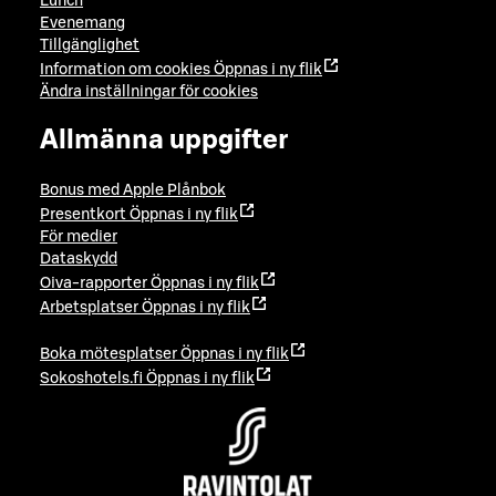
Lunch
Evenemang
Tillgänglighet
Information om cookies
Öppnas i ny flik
Ändra inställningar för cookies
Allmänna uppgifter
Bonus med Apple Plånbok
Presentkort
Öppnas i ny flik
För medier
Dataskydd
Oiva-rapporter
Öppnas i ny flik
Arbetsplatser
Öppnas i ny flik
Boka mötesplatser
Öppnas i ny flik
Sokoshotels.fi
Öppnas i ny flik