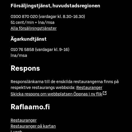
Försäljingstjänst, huvudstadsregionen
0300 870 020 (vardagar kl. 8.30-16.30)
51 cent/min + lna/msa
Alla försäljningstjänster
Ägarkundtjänst
010 76 5858 (vardagar kl. 9-16)
lna/msa
Respons
Responslänkarna till de enskilda restaurangerna finns på
respektive restaurangs webbsida:
Restauranger
Skicka respons om webbplatsen
Öppnas i ny flik
Raflaamo.fi
Restauranger
Restauranger på kartan