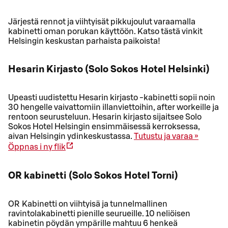
Järjestä rennot ja viihtyisät pikkujoulut varaamalla
kabinetti oman porukan käyttöön. Katso tästä vinkit
Helsingin keskustan parhaista paikoista!
Hesarin Kirjasto (Solo Sokos Hotel Helsinki)
Upeasti uudistettu Hesarin kirjasto -kabinetti sopii noin
30 hengelle vaivattomiin illanviettoihin, after workeille ja
rentoon seurusteluun. Hesarin kirjasto sijaitsee Solo
Sokos Hotel Helsingin ensimmäisessä kerroksessa,
aivan Helsingin ydinkeskustassa.
Tutustu ja varaa »
Öppnas i ny flik
OR kabinetti (Solo Sokos Hotel Torni)
OR Kabinetti on viihtyisä ja tunnelmallinen
ravintolakabinetti pienille seurueille. 10 neliöisen
kabinetin pöydän ympärille mahtuu 6 henkeä