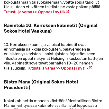
kokoustamaan tai ruokailemaan. Voitte sopia tarjoilut
tilaisuuteen etukäteen tai tilata ne vasta paikan päällä.
Tutustu ja varaa >>
Öppnas i ny flik
Ravintola 10. Kerroksen kabinetit (Original
Sokos Hotel Vaakuna)
10. Kerroksen kauniit ja valoisat kabinetit ovat
erinomaisia paikkoja kokousten, palavereiden ja
erilaisten yksityisten illanistujaisten järjestämiseen.
Tiloista on upeat näkymät Helsingin keskustan kattojen
ylle. Kabinetit soveltuvat parhaiten 10–20 hengen
tilaisuuksiin.
Tutusta ja varaa >>
Öppnas i ny flik
Bistro Manu (Original Sokos Hotel
Presidentti)
Kaksi kabinettia moneen käyttöön! Mestarillisen Bistro
Manun viihtyisissä kabineteissa illallistat leppoisasti