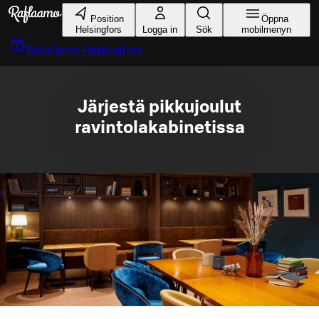
Gå till huvudinnehållet
Position
Öppna
Helsingfors
Logga in
Sök
mobilmenyn
Boka bord
Helsingfors
Järjestä pikkujoulut
ravintolakabinetissa