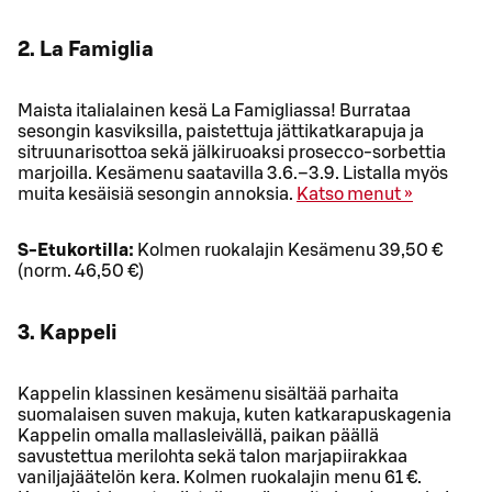
2. La Famiglia
Maista italialainen kesä La Famigliassa! Burrataa
sesongin kasviksilla, paistettuja jättikatkarapuja ja
sitruunarisottoa sekä jälkiruoaksi prosecco-sorbettia
marjoilla. Kesämenu saatavilla 3.6.–3.9. Listalla myös
muita kesäisiä sesongin annoksia.
Katso menut »
S-Etukortilla:
Kolmen ruokalajin Kesämenu 39,50 €
(norm. 46,50 €)
3. Kappeli
Kappelin klassinen kesämenu sisältää parhaita
suomalaisen suven makuja, kuten katkarapuskagenia
Kappelin omalla mallasleivällä, paikan päällä
savustettua merilohta sekä talon marjapiirakkaa
vaniljajäätelön kera. Kolmen ruokalajin menu 61 €.