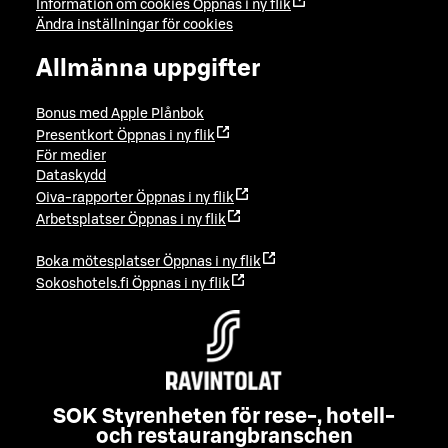
Information om cookies
Öppnas i ny flik
Ändra inställningar för cookies
Allmänna uppgifter
Bonus med Apple Plånbok
Presentkort
Öppnas i ny flik
För medier
Dataskydd
Oiva-rapporter
Öppnas i ny flik
Arbetsplatser
Öppnas i ny flik
Boka mötesplatser
Öppnas i ny flik
Sokoshotels.fi
Öppnas i ny flik
SOK Styrenheten för rese-, hotell-
och restaurangbranschen