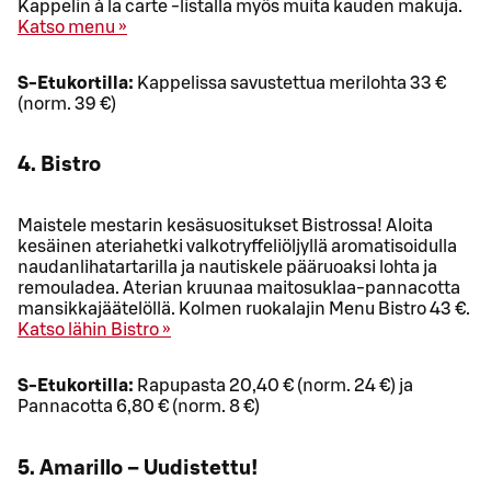
Kappelin à la carte -listalla myös muita kauden makuja.
Katso menu »
S-Etukortilla:
Kappelissa savustettua merilohta 33 €
(norm. 39 €)
4. Bistro
Maistele mestarin kesäsuositukset Bistrossa! Aloita
kesäinen ateriahetki valkotryffeliöljyllä aromatisoidulla
naudanlihatartarilla ja nautiskele pääruoaksi lohta ja
remouladea. Aterian kruunaa maitosuklaa-pannacotta
mansikkajäätelöllä. Kolmen ruokalajin Menu Bistro 43 €.
Katso lähin Bistro »
S-Etukortilla:
Rapupasta 20,40 € (norm. 24 €) ja
Pannacotta 6,80 € (norm. 8 €)
5. Amarillo – Uudistettu!