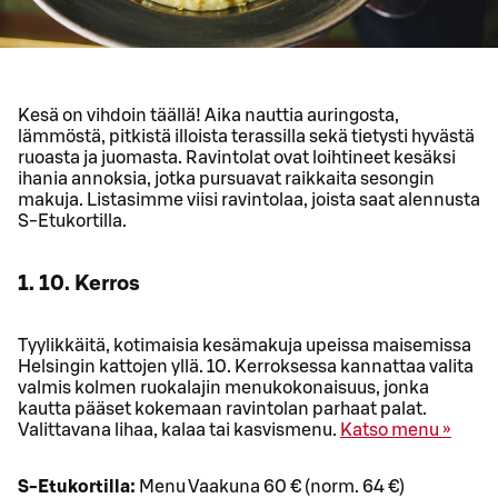
Kesä on vihdoin täällä! Aika nauttia auringosta,
lämmöstä, pitkistä illoista terassilla sekä tietysti hyvästä
ruoasta ja juomasta. Ravintolat ovat loihtineet kesäksi
ihania annoksia, jotka pursuavat raikkaita sesongin
makuja. Listasimme viisi ravintolaa, joista saat alennusta
S-Etukortilla.
1. 10. Kerros
Tyylikkäitä, kotimaisia kesämakuja upeissa maisemissa
Helsingin kattojen yllä. 10. Kerroksessa kannattaa valita
valmis kolmen ruokalajin menukokonaisuus, jonka
kautta pääset kokemaan ravintolan parhaat palat.
Valittavana lihaa, kalaa tai kasvismenu.
Katso menu »
S-Etukortilla:
Menu Vaakuna 60 € (norm. 64 €)