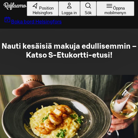
Gå till huvudinnehållet
Position
Öppna
Helsingfors
Logga in
Sök
mobilmenyn
Boka bord
Helsingfors
Nauti kesäisiä makuja edullisemmin –
Katso S-Etukortti-etusi!