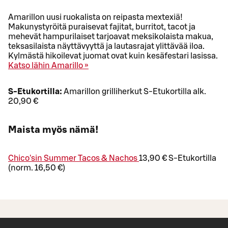
Amarillon uusi ruokalista on reipasta mextexiä!
Makunystyröitä puraisevat fajitat, burritot, tacot ja
mehevät hampurilaiset tarjoavat meksikolaista makua,
teksasilaista näyttävyyttä ja lautasrajat ylittävää iloa.
Kylmästä hikoilevat juomat ovat kuin kesäfestari lasissa.
Katso lähin Amarillo »
S-Etukortilla:
Amarillon grilliherkut S-Etukortilla alk.
20,90 €
Maista myös nämä!
Chico'sin Summer Tacos & Nachos
13,90 € S-Etukortilla
(norm. 16,50 €)