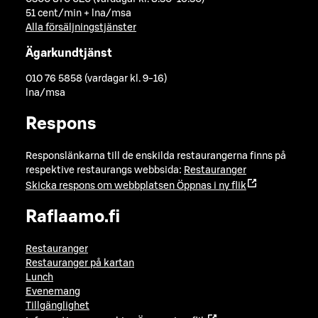
51 cent/min + lna/msa
Alla försäljningstjänster
Ägarkundtjänst
010 76 5858 (vardagar kl. 9-16)
lna/msa
Respons
Responslänkarna till de enskilda restaurangerna finns på
respektive restaurangs webbsida:
Restauranger
Skicka respons om webbplatsen
Öppnas i ny flik
Raflaamo.fi
Restauranger
Restauranger på kartan
Lunch
Evenemang
Tillgänglighet