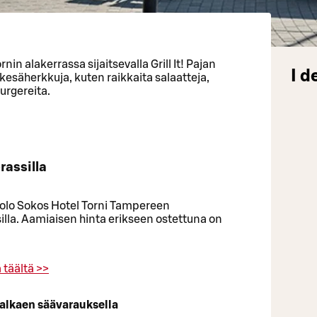
n alakerrassa sijaitsevalla Grill It! Pajan
I d
 kesäherkkuja, kuten raikkaita salaatteja,
urgereita.
rassilla
Solo Sokos Hotel Torni Tampereen
assilla. Aamiaisen hinta erikseen ostettuna on
täältä >>
 alkaen säävarauksella