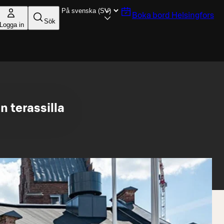
Boka bord
Helsingfors
Sök
Logga in
n terassilla