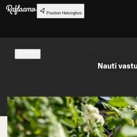
Gå till huvudinnehållet
Position
Helsingfors
Tillbaka
Nauti vastu