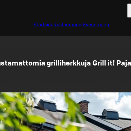
Startsida
Restauranger
Evenemang
stamattomia grilliherkkuja Grill it! Paja