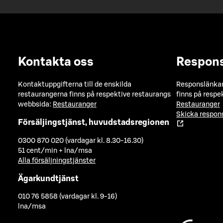
Kontakta oss
Respon
Kontaktuppgifterna till de enskilda
Responslänkarn
restaurangerna finns på respektive restaurangs
finns på respe
webbsida:
Restauranger
Restauranger
Skicka respo
Försäljingstjänst, huvudstadsregionen
0300 870 020 (vardagar kl. 8.30-16.30)
51 cent/min + lna/msa
Alla försäljningstjänster
Ägarkundtjänst
010 76 5858 (vardagar kl. 9-16)
lna/msa