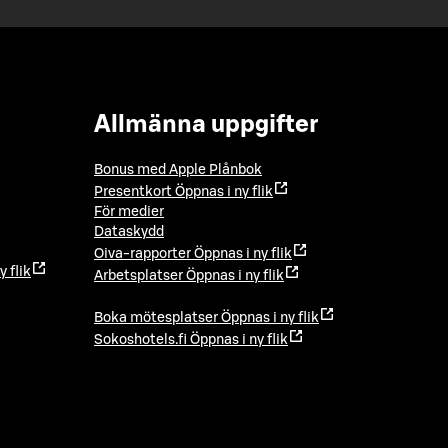
Allmänna uppgifter
Bonus med Apple Plånbok
Presentkort
Öppnas i ny flik
För medier
Dataskydd
Oiva-rapporter
Öppnas i ny flik
y flik
Arbetsplatser
Öppnas i ny flik
Boka mötesplatser
Öppnas i ny flik
Sokoshotels.fi
Öppnas i ny flik