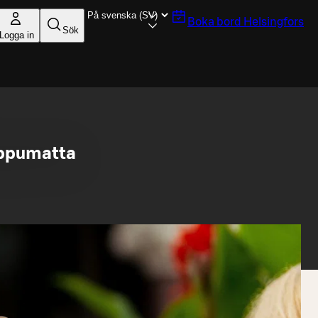
Boka bord
Helsingfors
Sök
Logga in
iippumatta