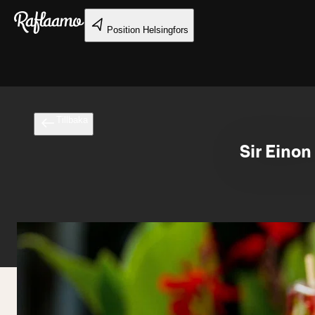
Gå till huvudinnehållet
Position
Helsingfors
Tillbaka
Sir Einon