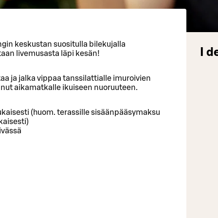
ingin keskustan suositulla bilekujalla
I d
aan livemusasta läpi kesän!
aa ja jalka vippaa tanssilattialle imuroivien
 sinut aikamatkalle ikuiseen nuoruuteen.
kaisesti (huom. terassille sisäänpääsymaksu
aisesti)
ivässä