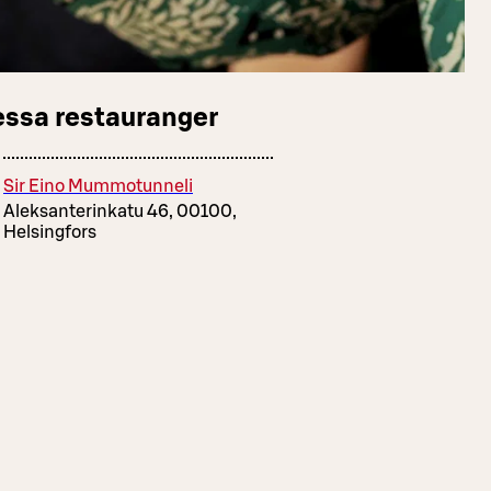
essa restauranger
Sir Eino Mummotunneli
Aleksanterinkatu 46, 00100,
Helsingfors