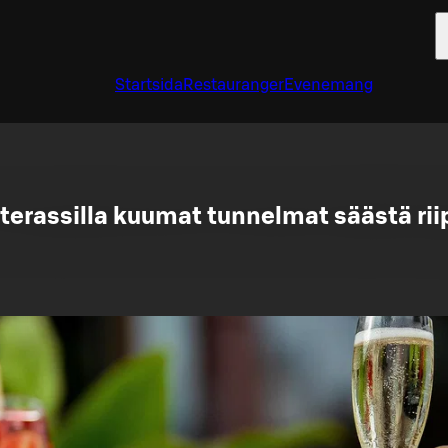
Startsida
Restauranger
Evenemang
 terassilla kuumat tunnelmat säästä r