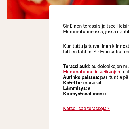
Sir Einon terassi sijaitsee Hels
Mummotunnelissa, jossa nautit
Kun tuttu ja turvallinen kiinnost
hittien tahtiin, Sir Eino kutsuu
Terassi auki:
aukioloaikojen mu
Mummotunnelin keikkojen
muk
Aurinko paistaa:
pari tuntia pä
Katettu:
markiisit
Lämmitys:
ei
Koiraystävällinen:
ei
Katso lisää terasseja »