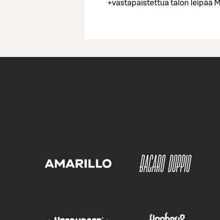
+vastapaistettua talon leipää M