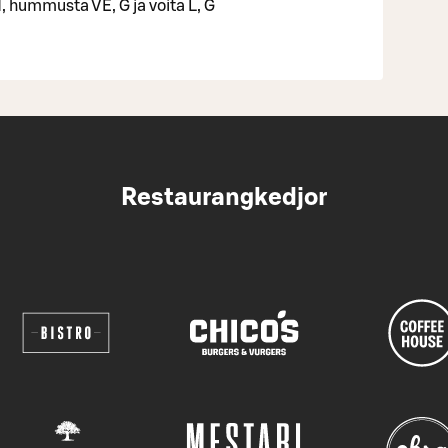
, hummusta VE, G ja voita L, G
Restaurangkedjor