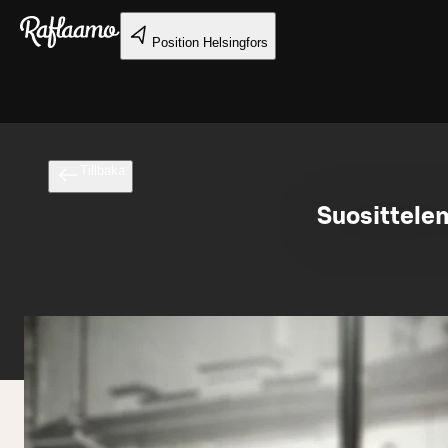
Gå till huvudinnehållet
Position
Helsingfors
Tillbaka
Suosittelem