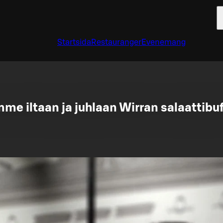
Startsida
Restauranger
Evenemang
me iltaan ja juhlaan Wirran salaattibu