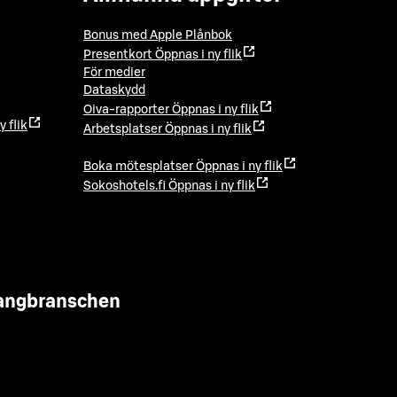
Bonus med Apple Plånbok
Presentkort
Öppnas i ny flik
För medier
Dataskydd
Oiva-rapporter
Öppnas i ny flik
y flik
Arbetsplatser
Öppnas i ny flik
Boka mötesplatser
Öppnas i ny flik
Sokoshotels.fi
Öppnas i ny flik
urangbranschen