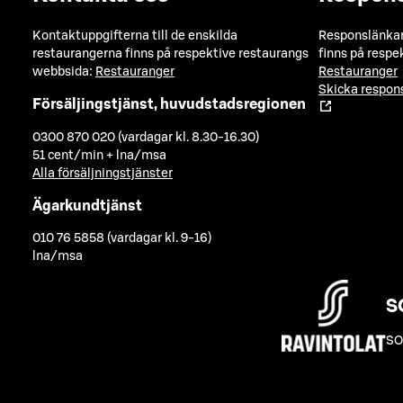
Kontaktuppgifterna till de enskilda
Responslänkarn
restaurangerna finns på respektive restaurangs
finns på respe
webbsida:
Restauranger
Restauranger
Skicka respo
Försäljingstjänst, huvudstadsregionen
0300 870 020 (vardagar kl. 8.30-16.30)
51 cent/min + lna/msa
Alla försäljningstjänster
Ägarkundtjänst
010 76 5858 (vardagar kl. 9-16)
lna/msa
S
SO