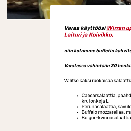
Varaa käyttöösi
Wirran up
Laituri ja Koivikko,
niin katamme buffetin kahvitor
Varatessa vähintään 20 henkilö
Valitse kaksi ruokaisaa salaatti
Caesarsalaattia, paah
krutonkeja L
Perunasalaattia, savulo
Buffalo mozzarellaa, ma
Bulgur-kvinoasalaattia,