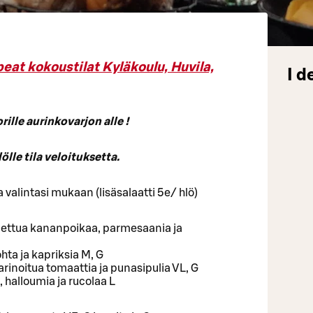
eat kokoustilat Kyläkoulu, Huvila,
I d
ille aurinkovarjon alle !
lle tila veloituksetta.
a valintasi mukaan (lisäsalaatti 5e/ hlö)
dettua kananpoikaa, parmesaania ja
hta ja kapriksia M, G
rinoitua tomaattia ja punasipulia VL, G
 halloumia ja rucolaa L