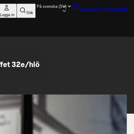
Boka bord
Helsingfors
Sök
Logga in
ffet 32e/hlö