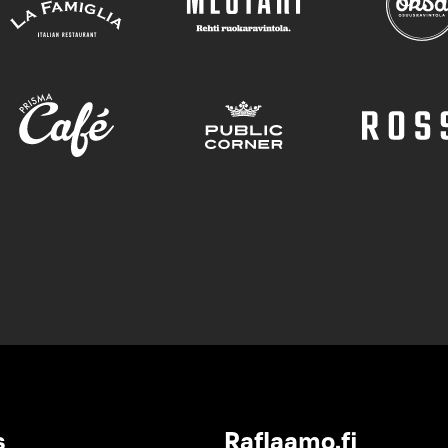
s
Raflaamo.fi