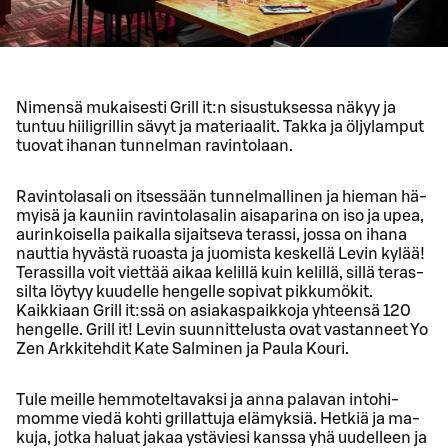
Nimensä mukaisesti Grill it:n sisustuksessa näkyy ja
tuntuu hiiligrillin sävyt ja materiaalit. Takka ja öljylamput
tuovat ihanan tunnelman ravintolaan.
Ra­vin­to­la­sa­li on it­ses­sään tun­nel­mal­li­nen ja hie­man hä­
myi­sä ja kau­niin ra­vin­to­la­sa­lin ai­sa­pa­ri­na on iso ja upea,
au­rin­koi­sel­la pai­kal­la si­jait­se­va te­ras­si, jossa on ihana
naut­tia hy­väs­tä ruo­as­ta ja juo­mis­ta kes­kel­lä Levin kylää!
Te­ras­sil­la voit viet­tää aikaa ke­lil­lä kuin ke­lil­lä, sillä te­ras­
sil­ta löy­tyy kuu­del­le hen­gel­le so­pi­vat pik­ku­mö­kit.
Kaikkiaan Grill it:ssä on asiakaspaikkoja yhteensä 120
hengelle. Grill it! Levin suunnittelusta ovat vastanneet Yo
Zen Arkkitehdit Kate Salminen ja Paula Kouri.
Tule meil­le hem­mo­tel­ta­vak­si ja anna pa­la­van in­to­hi­
mom­me viedä kohti gril­lat­tu­ja elä­myk­siä. Het­kiä ja ma­
ku­ja, jotka ha­luat jakaa ys­tä­vie­si kans­sa yhä uu­del­leen ja