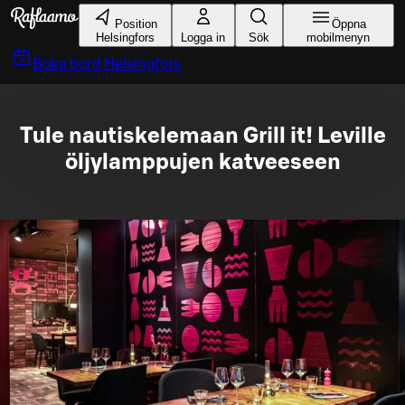
Gå till huvudinnehållet
Position
Öppna
Helsingfors
Logga in
Sök
mobilmenyn
Boka bord
Helsingfors
Tule nautiskelemaan Grill it! Leville
öljylamppujen katveeseen