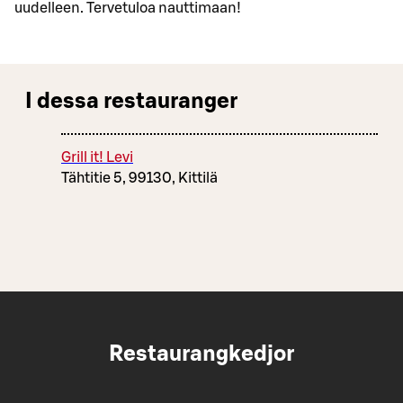
uu­del­leen. Ter­ve­tu­loa naut­ti­maan!
I dessa restauranger
Grill it! Levi
Tähtitie 5, 99130, Kittilä
Restaurangkedjor