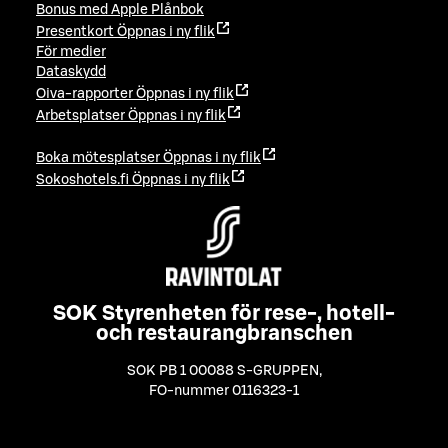
Bonus med Apple Plånbok
Presentkort
Öppnas i ny flik
För medier
Dataskydd
Oiva-rapporter
Öppnas i ny flik
Arbetsplatser
Öppnas i ny flik
Boka mötesplatser
Öppnas i ny flik
Sokoshotels.fi
Öppnas i ny flik
SOK Styrenheten för rese-, hotell-
och restaurangbranschen
SOK PB 1 00088 S-GRUPPEN
,
FO-nummer 0116323-1