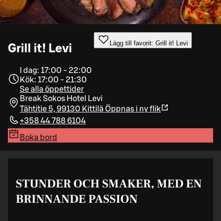
Lägg till favorit: Grill it! Levi
Grill it! Levi
I dag: 17:00 - 22:00
Kök: 17:00 - 21:30
Se alla öppettider
Break Sokos Hotel Levi
Tähtitie 5, 99130 Kittilä
Öppnas i ny flik
+358 44 788 6104
Boka bord
STUNDER OCH SMAKER, MED EN
BRINNANDE PASSION