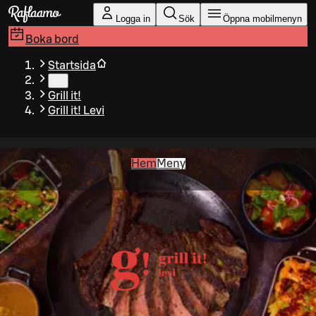
Gå till huvudinnehållet
Logga in
Sök
Öppna mobilmenyn
Boka bord
Startsida
…
Grill it!
Grill it! Levi
Hem
Meny