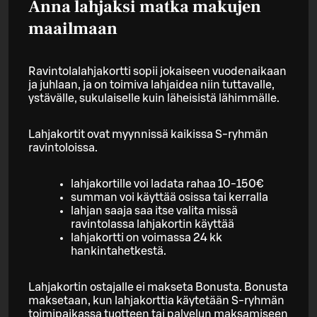
Anna lahjaksi matka makujen
maailmaan
Ravintolalahjakortti sopii jokaiseen vuodenaikaan
ja juhlaan, ja on toimiva lahjaidea niin tuttavalle,
ystävälle, sukulaiselle kuin läheisistä lähimmälle.
Lahjakortit ovat myynnissä kaikissa S-ryhmän
ravintoloissa.
lahjakortille voi ladata rahaa 10-150€
summan voi käyttää osissa tai kerralla
lahjan saaja saa itse valita missä
ravintolassa lahjakortin käyttää
lahjakortti on voimassa 24 kk
hankintahetkestä.
Lahjakortin ostajalle ei makseta Bonusta. Bonusta
maksetaan, kun lahjakorttia käytetään S-ryhmän
toimipaikassa tuotteen tai palvelun maksamiseen