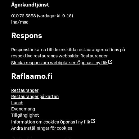
Ägarkundtjänst
010 76 5858 (vardagar kl. 9-16)
lna/msa
Respons
Responslänkarna till de enskilda restaurangerna finns på
respektive restaurangs webbsida:
Restauranger
Skicka respons om webbplatsen
Öppnas i ny flik
Raflaamo.fi
Restauranger
Restauranger på kartan
Lunch
Evenemang
Tillgänglighet
Information om cookies
Öppnas i ny flik
Ändra inställningar för cookies