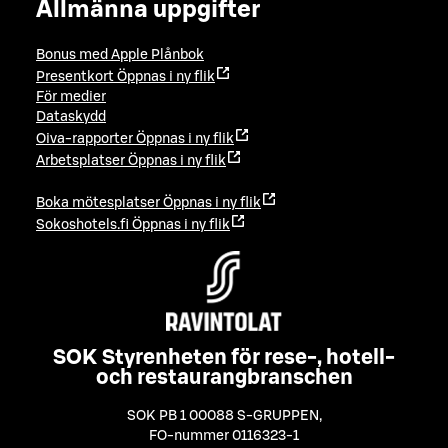
Allmänna uppgifter
Bonus med Apple Plånbok
Presentkort
Öppnas i ny flik
För medier
Dataskydd
Oiva-rapporter
Öppnas i ny flik
Arbetsplatser
Öppnas i ny flik
Boka mötesplatser
Öppnas i ny flik
Sokoshotels.fi
Öppnas i ny flik
SOK Styrenheten för rese-, hotell-
och restaurangbranschen
SOK PB 1 00088 S-GRUPPEN
,
FO-nummer 0116323-1