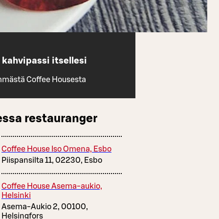
kahvipassi itsellesi
mmästä Coffee Housesta
essa restauranger
Coffee House Iso Omena, Esbo
Piispansilta 11, 02230, Esbo
Coffee House Asema-aukio,
Helsinki
Asema-Aukio 2, 00100,
Helsingfors