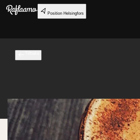
Gå till huvudinnehållet
Position
Helsingfors
Tillbaka