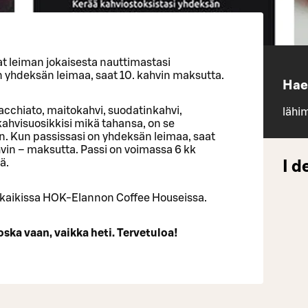
t leiman jokaisesta nauttimastasi
on yhdeksän leimaa, saat 10. kahvin maksutta.
Hae 
acchiato, maitokahvi, suodatinkahvi,
lähi
ahvisuosikkisi mikä tahansa, on se
n. Kun passissasi on yhdeksän leimaa, saat
vin – maksutta. Passi on voimassa 6 kk
ä.
I d
 kaikissa HOK-Elannon Coffee Houseissa.
ka vaan, vaikka heti. Tervetuloa!