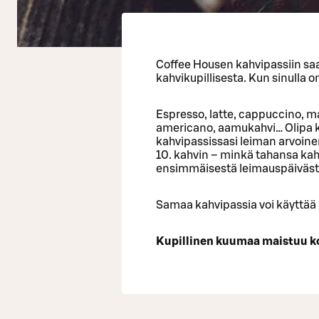
Coffee Housen kahvipassiin saa
kahvikupillisesta. Kun sinulla 
Espresso, latte, cappuccino, m
americano, aamukahvi… Olipa k
kahvipassissasi leiman arvoine
10. kahvin – minkä tahansa kah
ensimmäisestä leimauspäiväst
Samaa kahvipassia voi käyttää
Kupillinen kuumaa maistuu kos