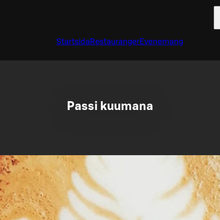
Startsida
Restauranger
Evenemang
Passi kuumana