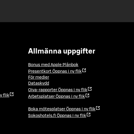
Allmänna uppgifter
Bonus med Apple Plånbok
Presentkort
Öppnas i ny flik
För medier
Dataskydd
Oiva-rapporter
Öppnas i ny flik
y flik
Arbetsplatser
Öppnas i ny flik
Boka mötesplatser
Öppnas i ny flik
Sokoshotels.fi
Öppnas i ny flik