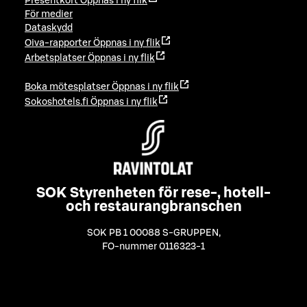
Presentkort
Öppnas i ny flik
För medier
Dataskydd
Oiva-rapporter
Öppnas i ny flik
Arbetsplatser
Öppnas i ny flik
Boka mötesplatser
Öppnas i ny flik
Sokoshotels.fi
Öppnas i ny flik
SOK Styrenheten för rese-, hotell-
och restaurangbranschen
SOK PB 1 00088 S-GRUPPEN
,
FO-nummer 0116323-1