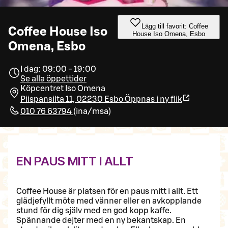
Lägg till favorit: Coffee
Coffee House Iso
House Iso Omena, Esbo
Omena, Esbo
I dag: 09:00 - 19:00
Se alla öppettider
Köpcentret Iso Omena
Piispansilta 11, 02230 Esbo
Öppnas i ny flik
010 76 63794
(
ina/msa
)
EN PAUS MITT I ALLT
Coffee House är platsen för en paus mitt i allt. Ett
glädjefyllt möte med vänner eller en avkopplande
stund för dig själv med en god kopp kaffe.
Spännande dejter med en ny bekantskap. En