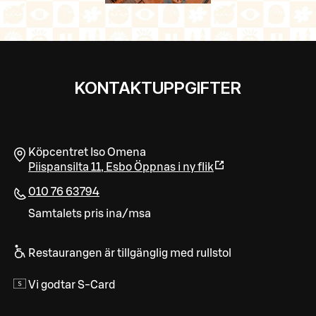
KONTAKTUPPGIFTER
Köpcentret Iso Omena
Piispansilta 11
,
Esbo
Öppnas i ny flik
010 76 63794
Samtalets pris ina/msa
Restaurangen är tillgänglig med rullstol
Vi godtar S-Card