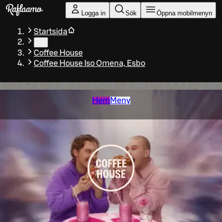
Gå till huvudinnehållet
Logga in
Sök
Öppna mobilmenyn
Startsida
…
Coffee House
Coffee House Iso Omena, Esbo
Hem
Meny