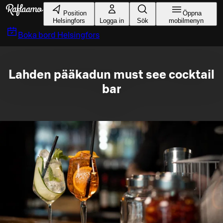
Gå till huvudinnehållet
Position
Öppna
Helsingfors
Logga in
Sök
mobilmenyn
Boka bord
Helsingfors
Lahden pääkadun must see cocktail
bar