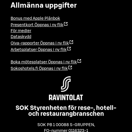
Allmänna uppgifter
Bonus med Apple Plånbok
Presentkort
Öppnas i ny flik
För medier
Dataskydd
Oiva-rapporter
Öppnas i ny flik
Arbetsplatser
Öppnas i ny flik
Boka mötesplatser
Öppnas i ny flik
Sokoshotels.fi
Öppnas i ny flik
SOK Styrenheten för rese-, hotell-
och restaurangbranschen
SOK PB 1 00088 S-GRUPPEN
,
FO-nummer 0116323-1