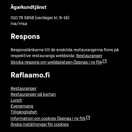
Ägarkundtjänst
010 76 5858 (vardagar kl. 9-16)
lna/msa
Respons
Responslänkarna till de enskilda restaurangerna finns på
respektive restaurangs webbsida:
Restauranger
Skicka respons om webbplatsen
Öppnas i ny flik
Raflaamo.fi
Restauranger
Restauranger på kartan
Lunch
Evenemang
Tillgänglighet
Information om cookies
Öppnas i ny flik
Ändra inställningar för cookies