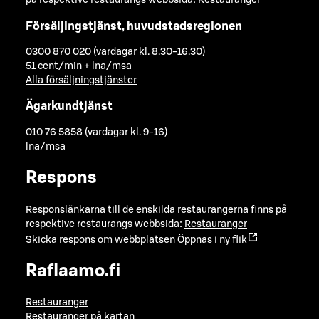
på respektive restaurangs webbsida:
Restauranger
Försäljingstjänst, huvudstadsregionen
0300 870 020 (vardagar kl. 8.30-16.30)
51 cent/min + lna/msa
Alla försäljningstjänster
Ägarkundtjänst
010 76 5858 (vardagar kl. 9-16)
lna/msa
Respons
Responslänkarna till de enskilda restaurangerna finns på
respektive restaurangs webbsida:
Restauranger
Skicka respons om webbplatsen
Öppnas i ny flik
Raflaamo.fi
Restauranger
Restauranger på kartan