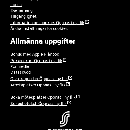
Lunch
Evenemang
Tillgänglighet
Information om cookies
Öppnas i ny flik
Ändra inställningar för cookies
Allmänna uppgifter
Bonus med Apple Plånbok
Presentkort
Öppnas i ny flik
För medier
Dataskydd
Oiva-rapporter
Öppnas i ny flik
Arbetsplatser
Öppnas i ny flik
Boka mötesplatser
Öppnas i ny flik
Sokoshotels.fi
Öppnas i ny flik