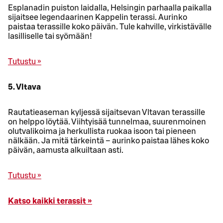
Esplanadin puiston laidalla, Helsingin parhaalla paikalla
sijaitsee legendaarinen Kappelin terassi. Aurinko
paistaa terassille koko päivän. Tule kahville, virkistävälle
lasilliselle tai syömään!
Tutustu »
5. Vltava
Rautatieaseman kyljessä sijaitsevan Vltavan terassille
on helppo löytää. Viihtyisää tunnelmaa, suurenmoinen
olutvalikoima ja herkullista ruokaa isoon tai pieneen
nälkään. Ja mitä tärkeintä – aurinko paistaa lähes koko
päivän, aamusta alkuiltaan asti.
Tutustu »
Katso kaikki terassit »