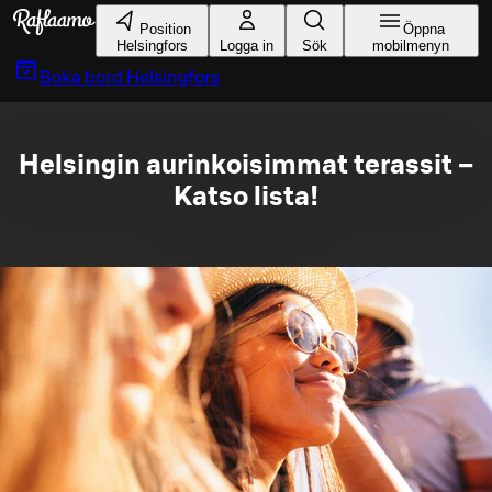
Gå till huvudinnehållet
Position
Öppna
Helsingfors
Logga in
Sök
mobilmenyn
Boka bord
Helsingfors
Helsingin aurinkoisimmat terassit –
Katso lista!