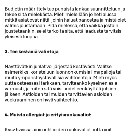
Budjetin määrittely tuo punaista lankaa suunnitteluun ja
tekee siitä mielekästä. Mieti mielellään jo heti alussa,
mitkä asiat ovat niitä, joihin haluat panostaa ja mistä olet
valmis joustamaan. PIdä mielessä, että vaikka jostain
joustetaankin, se ei tarkoita sitä, että laadusta tarvitsisi
yleisesti luopua.
3. Tee kestäviä valintoja
Näyttävätkin juhlat voi järjestää kestävästi. Valitse
esimerkiksi koristeluun luonnonkumisia ilmapalloja tai
muita ympäristöystävällisiä vaihtoehtoja. Mieti myös
uutta ostaessasi tarkkaan, tarvitaanko kyseinen asia
varmasti, ja miten sitä voisi uudelleenkäyttää juhlien
jälkeen. Astioiden tai muiden tarvittavien asioiden
vuokraaminen on hyvä vaihtoehto.
4. Muista allergiat ja erityisruokavaliot
Kysy hyvissä ajoin juhlijoiden ruokavaliot, jotta voit