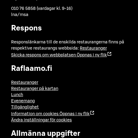
010 76 5858 (vardagar kl. 9-16)
lna/msa
Respons
Responslänkarna till de enskilda restaurangerna finns på
respektive restaurangs webbsida:
Restauranger
Skicka respons om webbplatsen
Öppnas i ny flik
Raflaamo.fi
Restauranger
Restauranger på kartan
Lunch
Evenemang
Tillgänglighet
Information om cookies
Öppnas i ny flik
Ändra inställningar för cookies
Allmänna uppgifter