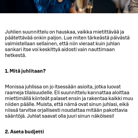
Juhlien suunnittelu on hauskaa, vaikka mietittävää ja
päätettävää onkin paljon. Lue miten tärkeästä päivästä
valmistellaan sellainen, että niin vieraat kuin juhlan
sankari itse voi keskittyä aidosti vain nauttimaan
hetkestä.
1. Mitä juhlitaan?
Monissa juhlissa on jo itsessään asioita, jotka luovat
raameja tilaisuudelle. Eli suunnittelu kannattaa aloittaa
miettimällä kiinteät palaset ensin ja rakentaa kaikki muu
niiden päälle. Muista, että nämä ovat sinun juhlasi, eikä
niissä tarvitse orjallisesti noudattaa mitään pakottavia
sääntöjä. Juhlat saavat olla juuri sinun näköisesi!
2. Aseta budjetti