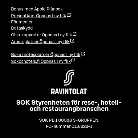
Bonus med Apple Plånbok
Presentkort
Öppnas i ny flik
För medier
Dataskydd
Oiva-rapporter
Öppnas i ny flik
Arbetsplatser
Öppnas i ny flik
Boka mötesplatser
Öppnas i ny flik
Sokoshotels.fi
Öppnas i ny flik
SOK Styrenheten för rese-, hotell-
och restaurangbranschen
SOK PB 1 00088 S-GRUPPEN
,
FO-nummer 0116323-1