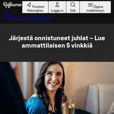
Gå till huvudinnehållet
Position
Öppna
Helsingfors
Logga in
Sök
mobilmenyn
Boka bord
Helsingfors
Järjestä onnistuneet juhlat – Lue
ammattilaisen 5 vinkkiä