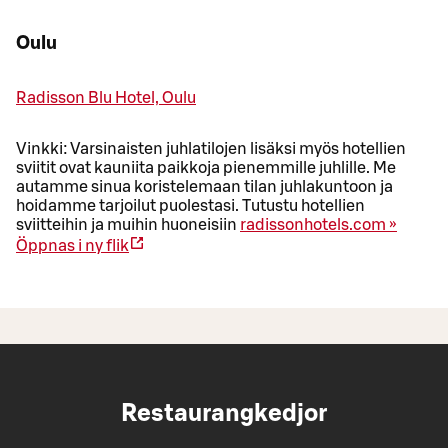
Oulu
Radisson Blu Hotel, Oulu
Vinkki: Varsinaisten juhlatilojen lisäksi myös hotellien
sviitit ovat kauniita paikkoja pienemmille juhlille. Me
autamme sinua koristelemaan tilan juhlakuntoon ja
hoidamme tarjoilut puolestasi. Tutustu hotellien
sviitteihin ja muihin huoneisiin
radissonhotels.com »
Öppnas i ny flik
Restaurangkedjor