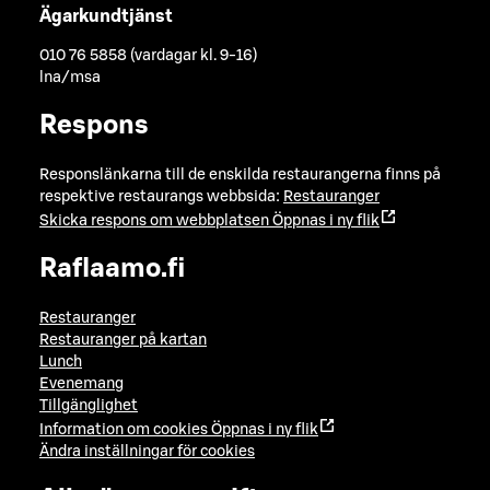
Ägarkundtjänst
010 76 5858 (vardagar kl. 9-16)
lna/msa
Respons
Responslänkarna till de enskilda restaurangerna finns på
respektive restaurangs webbsida:
Restauranger
Skicka respons om webbplatsen
Öppnas i ny flik
Raflaamo.fi
Restauranger
Restauranger på kartan
Lunch
Evenemang
Tillgänglighet
Information om cookies
Öppnas i ny flik
Ändra inställningar för cookies