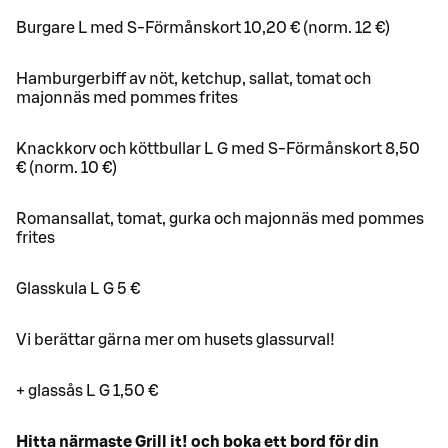
Burgare L med S-Förmånskort 10,20 € (norm. 12 €)
Hamburgerbiff av nöt, ketchup, sallat, tomat och
majonnäs med pommes frites
Knackkorv och köttbullar L G med S-Förmånskort 8,50
€ (norm. 10 €)
Romansallat, tomat, gurka och majonnäs med pommes
frites
Glasskula L G 5 €
Vi berättar gärna mer om husets glassurval!
+ glassås L G 1,50 €
Hitta närmaste Grill it! och boka ett bord för din