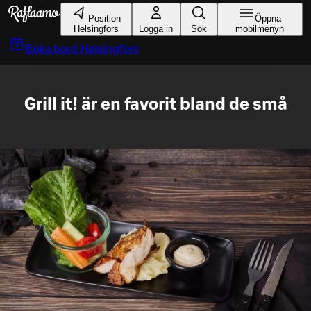
Gå till huvudinnehållet
Position
Öppna
Helsingfors
Logga in
Sök
mobilmenyn
Boka bord
Helsingfors
Grill it! är en favorit bland de små