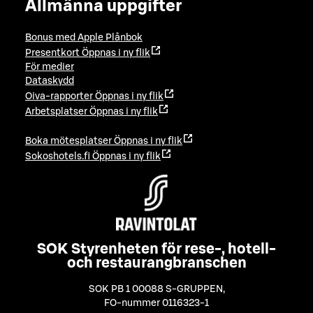
Allmänna uppgifter
Bonus med Apple Plånbok
Presentkort
Öppnas i ny flik
För medier
Dataskydd
Oiva-rapporter
Öppnas i ny flik
Arbetsplatser
Öppnas i ny flik
Boka mötesplatser
Öppnas i ny flik
Sokoshotels.fi
Öppnas i ny flik
SOK Styrenheten för rese-, hotell-
och restaurangbranschen
SOK PB 1 00088 S-GRUPPEN
,
FO-nummer 0116323-1