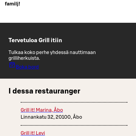
familj!
Tervetuloa Grill itiin
Tulkaa koko perhe yhdessä nauttimaan
grilliherkuista.
Boka bord
I dessa restauranger
Grill it! Marina, Åbo
Linnankatu 32, 20100, Åbo
Grill it! Levi