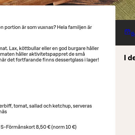
n portion är som vuxnas? Hela familjen är
B
mat. Lax, köttbullar eller en god burgare håller
 maten håller aktivitetspappret de små
I d
när det fortfarande finns dessertglass i lager!
ff, tomat, sallad och ketchup, serveras
näs
 S-Förmånskort 8,50 € (norm 10 €)