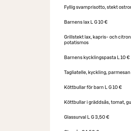
Fyllig svamprisotto, stekt ostro
Barnens lax L G 10 €
Grillstekt lax, kapris- och citr
potatismos
Barnens kycklingspasta L 10 €
Tagliatelle, kyckling, parmesan
Köttbullar för barn L G 10 €
Köttbullar i gräddsås, tomat, g
Glassurval L G 3,50 €