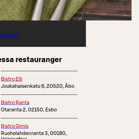
oka bord
essa restauranger
Bistro Elli
Joukahaisenkatu 6, 20520, Åbo
Bistro Ranta
Otaranta 2, 02150, Esbo
Bistro Gimis
Ruoholahdenranta 3, 00180,