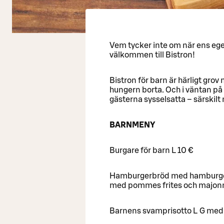
Vem tycker inte om när ens ege
välkommen till Bistron!
Bistron för barn är härligt grov 
hungern borta. Och i väntan på
gästerna sysselsatta – särskilt 
BARNMENY
Burgare för barn L 10 €
Hamburgerbröd med hamburgerbi
med pommes frites och majon
Barnens svamprisotto L G med