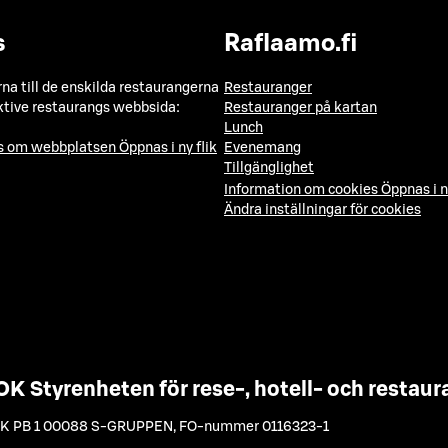
s
Raflaamo.fi
a till de enskilda restaurangerna
Restauranger
ktive restaurangs webbsida:
Restauranger på kartan
Lunch
ns om webbplatsen
Öppnas i ny flik
Evenemang
Tillgänglighet
Information om cookies
Öppnas i n
Ändra inställningar för cookies
OK Styrenheten för rese-, hotell- och resta
K PB 1 00088 S-GRUPPEN
,
FO-nummer 0116323-1