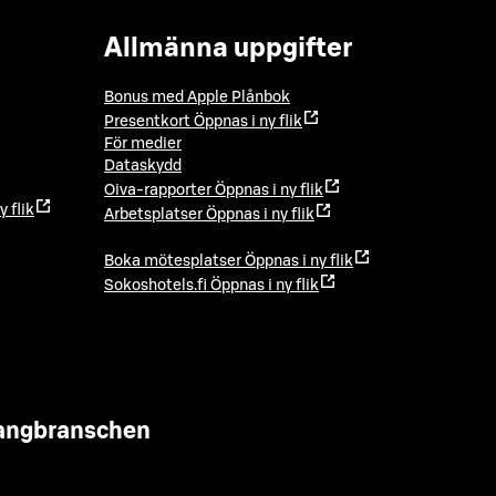
Allmänna uppgifter
Bonus med Apple Plånbok
Presentkort
Öppnas i ny flik
För medier
Dataskydd
Oiva-rapporter
Öppnas i ny flik
y flik
Arbetsplatser
Öppnas i ny flik
Boka mötesplatser
Öppnas i ny flik
Sokoshotels.fi
Öppnas i ny flik
urangbranschen