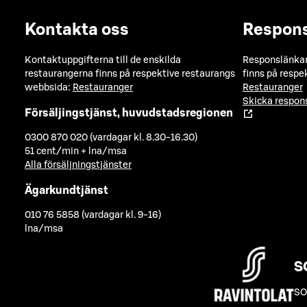
Kontakta oss
Respon
Kontaktuppgifterna till de enskilda
Responslänkarn
restaurangerna finns på respektive restaurangs
finns på respe
webbsida:
Restauranger
Restauranger
Skicka respo
Försäljingstjänst, huvudstadsregionen
0300 870 020 (vardagar kl. 8.30-16.30)
51 cent/min + lna/msa
Alla försäljningstjänster
Ägarkundtjänst
010 76 5858 (vardagar kl. 9-16)
lna/msa
S
SO