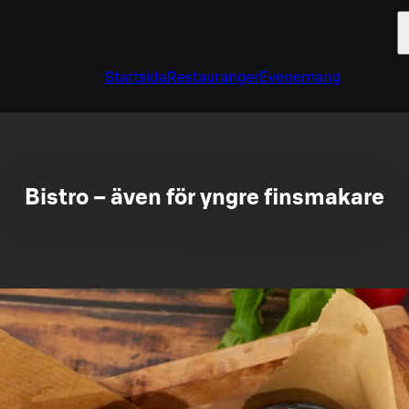
Startsida
Restauranger
Evenemang
Bistro – även för yngre finsmakare