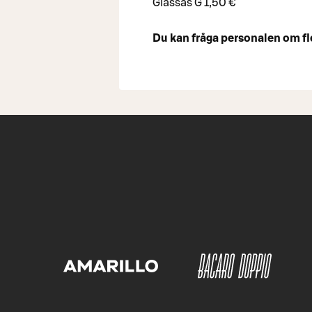
Glassås G 1,50 €
Du kan fråga personalen om fle