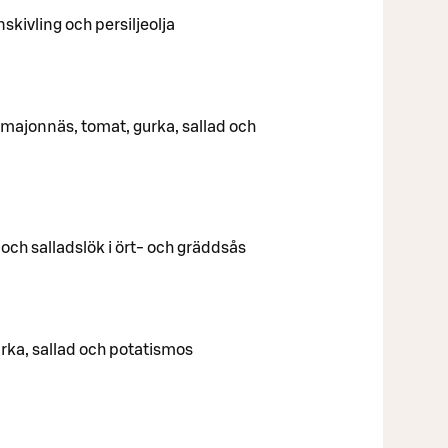
nskivling och persiljeolja
onmajonnäs, tomat, gurka, sallad och
 och salladslök i ört- och gräddsås
urka, sallad och potatismos