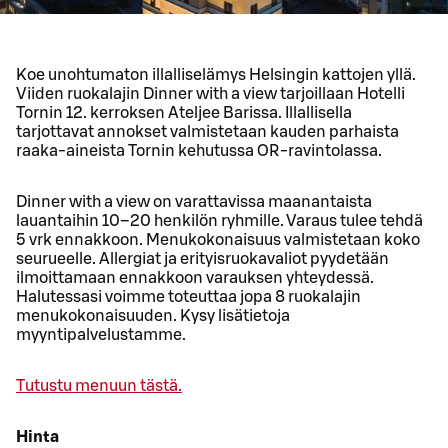
Koe unohtumaton illalliselämys Helsingin kattojen yllä.
Viiden ruokalajin Dinner with a view tarjoillaan Hotelli
Tornin 12. kerroksen Ateljee Barissa. Illallisella
tarjottavat annokset valmistetaan kauden parhaista
raaka-aineista Tornin kehutussa OR-ravintolassa.
Dinner with a view on varattavissa maanantaista
lauantaihin 10–20 henkilön ryhmille. Varaus tulee tehdä
5 vrk ennakkoon. Menukokonaisuus valmistetaan koko
seurueelle. Allergiat ja erityisruokavaliot pyydetään
ilmoittamaan ennakkoon varauksen yhteydessä.
Halutessasi voimme toteuttaa jopa 8 ruokalajin
menukokonaisuuden. Kysy lisätietoja
myyntipalvelustamme.
Tutustu menuun tästä.
Hinta