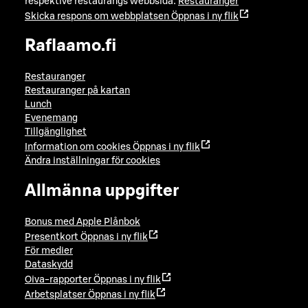
respektive restaurangs webbsida:
Restauranger
Skicka respons om webbplatsen
Öppnas i ny flik
Raflaamo.fi
Restauranger
Restauranger på kartan
Lunch
Evenemang
Tillgänglighet
Information om cookies
Öppnas i ny flik
Ändra inställningar för cookies
Allmänna uppgifter
Bonus med Apple Plånbok
Presentkort
Öppnas i ny flik
För medier
Dataskydd
Oiva-rapporter
Öppnas i ny flik
Arbetsplatser
Öppnas i ny flik