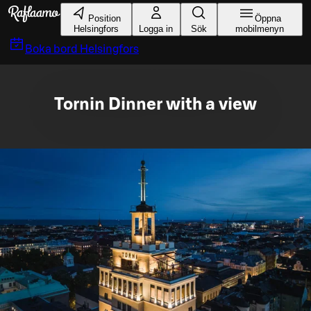
Gå till huvudinnehållet
Position
Öppna
Helsingfors
Logga in
Sök
mobilmenyn
Boka bord
Helsingfors
Tornin Dinner with a view